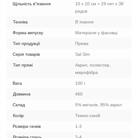
Щільність в"язання
10 х 10 см = 29 пет х 38
рядов
Техніка
В`язання
Форма випуску
Матеріали у фасовці
Тип продукції
Пряжа
Серія товарів
Sal Sim
Тип пряжі
Акрил, поліестер,
мікрофібра
Вага
100 г.
Довжина
460
Склад
5% металік, 95% акрил
Колір
Темно-синій
Розміри гачків
1-3
Розміри спиць
2-4