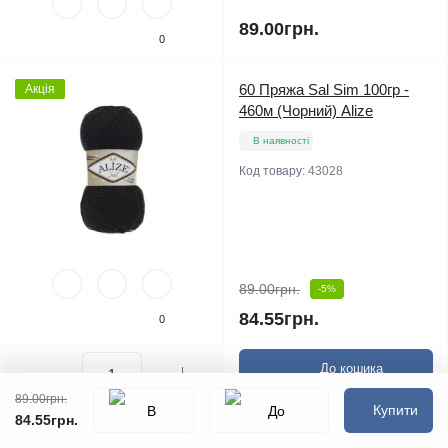
89.00грн.
0
60 Пряжа Sal Sim 100гр -
Акція
460м (Чорний) Alize
В наявності
Код товару:
43028
89.00грн.
-5%
84.55грн.
0
До кошика
89.00грн.
Купити
84.55грн.
360 Пряжа Sal Sim 100гр -