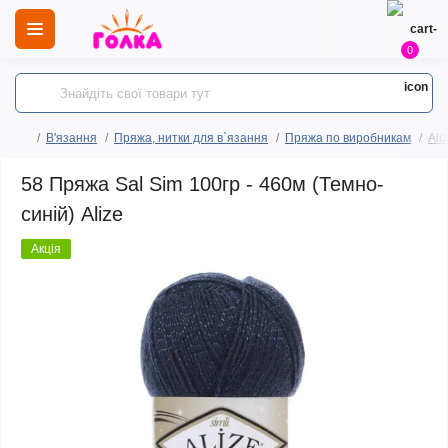
0
В'язання
Пряжа, нитки для в`язання
Пряжа по виробникам
Ali
58 Пряжа Sal Sim 100гр - 460м (Темно-
синій) Alize
Акція