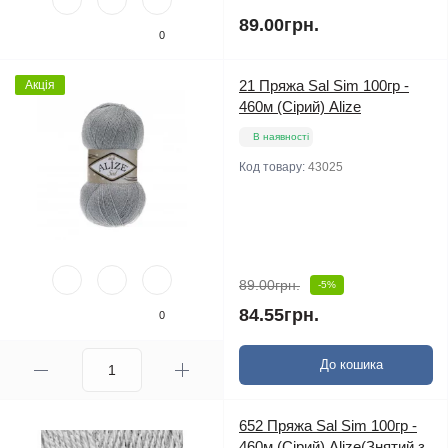
89.00грн.
0
21 Пряжа Sal Sim 100гр -
Акція
460м (Сірий) Alize
В наявності
Код товару:
43025
89.00грн.
-5%
84.55грн.
0
До кошика
652 Пряжа Sal Sim 100гр -
460м (Сірий) Alize(Знятий з