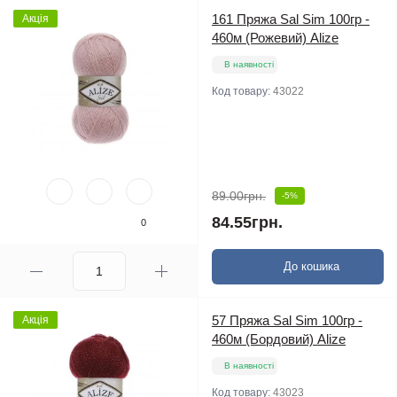
161 Пряжа Sal Sim 100гр -
Акція
460м (Рожевий) Alize
В наявності
Код товару:
43022
89.00грн.
-5%
84.55грн.
0
До кошика
57 Пряжа Sal Sim 100гр -
Акція
460м (Бордовий) Alize
В наявності
Код товару:
43023