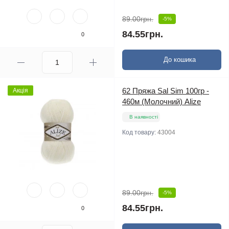
89.00грн.
-5%
84.55грн.
0
До кошика
62 Пряжа Sal Sim 100гр -
Акція
460м (Молочний) Alize
В наявності
Код товару:
43004
89.00грн.
-5%
84.55грн.
0