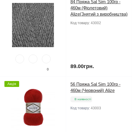
84 Пряжа Sal Sim 100гр -
460м (Фіолетовий)
Alize(Знятий з виробництва)
Код товару:
43002
89.00грн.
0
56 Пряжа Sal Sim 100гр -
Акція
460м (Червоний) Alize
В наявності
Код товару:
43003