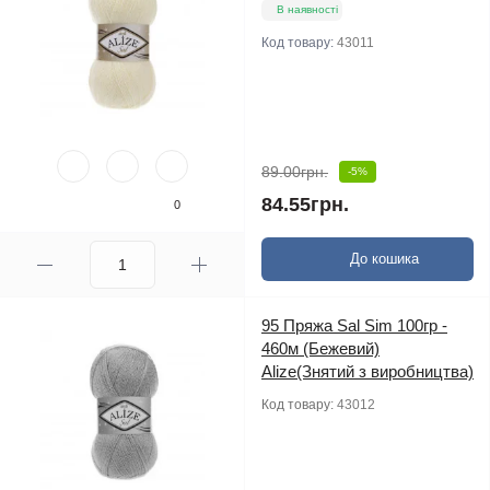
В наявності
Код товару:
43011
89.00грн.
-5%
84.55грн.
0
До кошика
95 Пряжа Sal Sim 100гр -
460м (Бежевий)
Alize(Знятий з виробництва)
Код товару:
43012