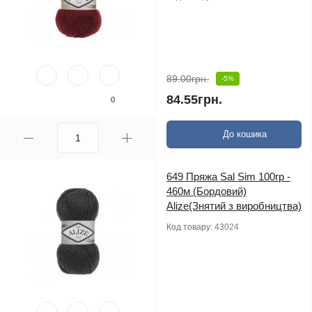
89.00грн.
-5%
84.55грн.
0
До кошика
649 Пряжа Sal Sim 100гр -
460м (Бордовий)
Alize(Знятий з виробництва)
Код товару:
43024