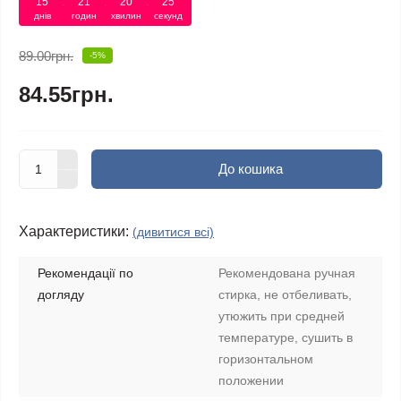
15
:
21
:
20
:
24
днів
годин
хвилин
секунд
89.00грн.
-5%
84.55грн.
До кошика
Характеристики:
(дивитися всі)
Рекомендації по
Рекомендована ручная
догляду
стирка, не отбеливать,
утюжить при средней
температуре, сушить в
горизонтальном
положении