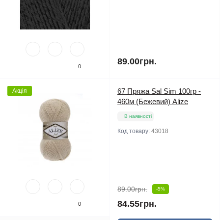
89.00грн.
0
67 Пряжа Sal Sim 100гр -
Акція
460м (Бежевий) Alize
В наявності
Код товару:
43018
89.00грн.
-5%
84.55грн.
0