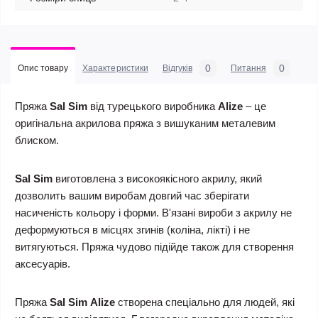
0
0
Опис товару
Характеристики
Відгуків
Питання
Пряжа
Sal Sim
від турецького виробника
Alize
– це
оригінальна акрилова пряжа з вишуканим металевим
блиском.
Sal Sim
виготовлена з високоякісного акрилу, який
дозволить вашим виробам довгий час зберігати
насиченість кольору і форми. В'язані вироби з акрилу не
деформуються в місцях згинів (коліна, лікті) і не
витягуються. Пряжа чудово підійде також для створення
аксесуарів.
Пряжа
Sal Sim
Alize
створена спеціально для людей, які