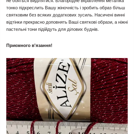
не бояться виділятися. Благородне вкраплення металіка
тонко підкреслить Вашу жіночність і зробить образ більш
святковим без всяких додаткових зусиль. Насичені винні
відтінки прекрасно доповнять Ваші святкові образи, а ніжні
пастельні тони підійдуть для ділових буднів.
Приємного в'язання!