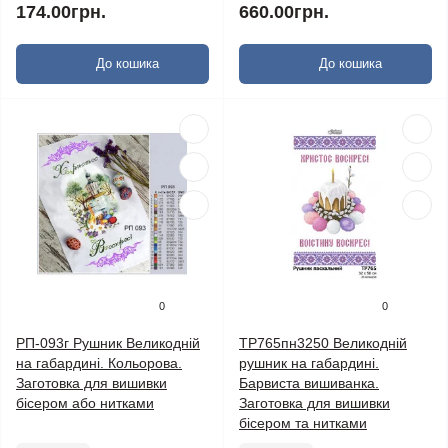
174.00грн.
660.00грн.
До кошика
До кошика
0
0
РП-093г Рушник Великодній
ТР765пн3250 Великодній
на габардині. Кольорова.
рушник на габардині.
Заготовка для вишивки
Барвиста вишиванка.
бісером або нитками
Заготовка для вишивки
бісером та нитками