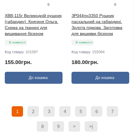
0
0
ХВВ-115г Великодній рушник
ЗР044пн3350 Рушник
(габардин). Княгиня Ольга.
пасхальний на габардині.
Схема на тканині для
Золота підкова. Заготовка
вишивання бісером
для вишивки бісером
В наявності
В наявності
Код товару:
101097
Код товару:
155094
155.00грн.
180.00грн.
До кошика
До кошика
1
2
3
4
5
6
7
8
9
>
>|