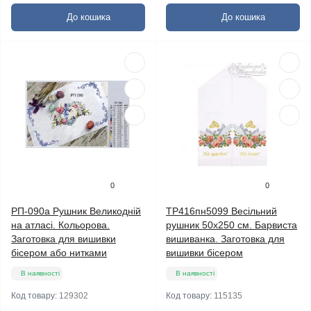
До кошика
До кошика
0
0
РП-090а Рушник Великодній
ТР416пн5099 Весільний
на атласі. Кольорова.
рушник 50х250 см. Барвиста
Заготовка для вишивки
вишиванка. Заготовка для
бісером або нитками
вишивки бісером
В наявності
В наявності
Код товару:
129302
Код товару:
115135