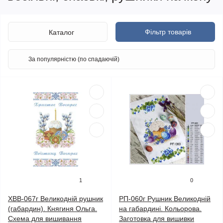
Фільтр товарів
Каталог
1
0
ХВВ-067г Великодній рушник
РП-060г Рушник Великодній
(габардин). Княгиня Ольга.
на габардині. Кольорова.
Схема для вишивання
Заготовка для вишивки