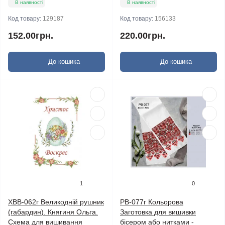
В наявності
В наявності
Код товару:
129187
Код товару:
156133
152.00грн.
220.00грн.
До кошика
До кошика
1
0
ХВВ-062г Великодній рушник
РВ-077г Кольорова
(габардин). Княгиня Ольга.
Заготовка для вишивки
Схема для вишивання
бісером або нитками -