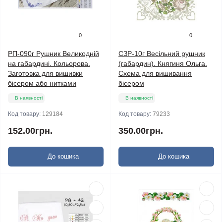
0
0
РП-090г Рушник Великодній
СЗР-10г Весільний рушник
на габардині. Кольорова.
(габардин). Княгиня Ольга.
Заготовка для вишивки
Схема для вишивання
бісером або нитками
бісером
В наявності
В наявності
Код товару:
129184
Код товару:
79233
152.00грн.
350.00грн.
До кошика
До кошика