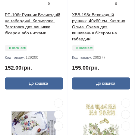
0
0
РП-106г Рушник Великодній
ХВВ-198г Великодній
на габардині. Кольорова.
рушник, 40х60 см. Княгиня
Заготовка для вишивки
Ольга. Схема для
бісером або нитками
вишивання бісером на
габардині
В наявності
В наявності
Код товару:
129200
Код товару:
200277
152.00грн.
155.00грн.
До кошика
До кошика