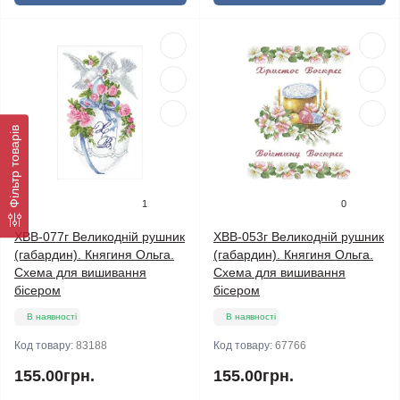
Фільтр товарів
1
0
ХВВ-077г Великодній рушник
ХВВ-053г Великодній рушник
(габардин). Княгиня Ольга.
(габардин). Княгиня Ольга.
Схема для вишивання
Схема для вишивання
бісером
бісером
В наявності
В наявності
Код товару:
83188
Код товару:
67766
155.00грн.
155.00грн.