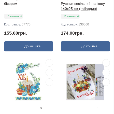
бісером
Рушник весільний на ікону,
140x25 см (габардин)
В наявності
В наявності
Код товару:
67775
Код товару:
130560
155.00грн.
174.00грн.
До кошика
До кошика
0
1