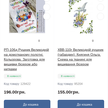
0
0
РП-106д Рушник Великодній
ХВВ-110г Великодній рушник
на домотканому полотні.
(габардин). Княгиня Ольга.
Кольорова. Заготовка для
Схема на тканині для
вишивки бісером або
вишивання бісером
нитками
В наявності
В наявності
Код товару:
129422
Код товару:
95204
196.00грн.
155.00грн.
До кошика
До кошика