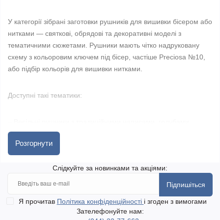
У категорії зібрані заготовки рушників для вишивки бісером або
нитками — святкові, обрядові та декоративні моделі з
тематичними сюжетами. Рушники мають чітко надруковану
схему з кольоровим ключем під бісер, частіше Preciosa №10,
або підбір кольорів для вишивки нитками.
Доступні такі тематики:
– Весільні рушники з традиційними написами, голубами,
серцями, виноградом, калиновим листям;
Розгорнути
– Великодні рушники для кошика, з писанками, вербою,
Слідкуйте за новинками та акціями:
хрестами, надписами Христос Воскрес;
Підпишіться
– Спаські рушники з яблуками, виноградом, медом і колоссям;
Я прочитав
Політика конфіденційності
і згоден з вимогами
Зателефонуйте нам: