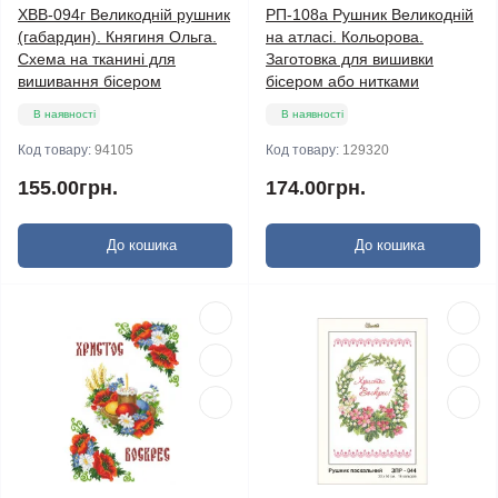
ХВВ-094г Великодній рушник
РП-108а Рушник Великодній
(габардин). Княгиня Ольга.
на атласі. Кольорова.
Схема на тканині для
Заготовка для вишивки
вишивання бісером
бісером або нитками
В наявності
В наявності
Код товару:
94105
Код товару:
129320
155.00грн.
174.00грн.
До кошика
До кошика