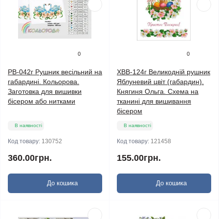
0
0
РВ-042г Рушник весільний на
ХВВ-124г Великодній рушник
габардині. Кольорова.
Яблуневий цвіт (габардин).
Заготовка для вишивки
Княгиня Ольга. Схема на
бісером або нитками
тканині для вишивання
бісером
В наявності
В наявності
Код товару:
130752
Код товару:
121458
360.00грн.
155.00грн.
До кошика
До кошика