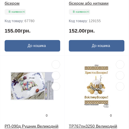
бісером
бісером або нитками
В наявності
В наявності
Код товару:
67780
Код товару:
129155
155.00грн.
152.00грн.
До кошика
До кошика
0
0
РП-090д Рушник Великодній
ТР767пн3250 Великодній