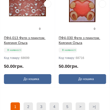
0
0
ПФ4-013 Фетр з принтом.
ПФ4-030 Фетр з принтом.
Княгиня Ольга
Княгиня Ольга
В наявності
В наявності
Код товару:
68699
Код товару:
68716
50.00грн.
50.00грн.
До кошика
До кошика
1
2
3
4
5
>
>|