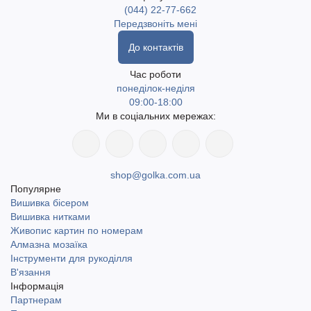
дитячих поробок, розвивальних ігор, тематичних композицій, а
(044) 22-77-662
також декору до свят. Це універсальний матеріал, який
Передзвоніть мені
дозволяє реалізувати найрізноманітніші творчі ідеї.
До контактів
Швидка доставка по Україні, включаючи найвіддаленіші
Час роботи
понеділок-неділя
населені пункти. Доступний самовивіз у місті Одеса. Відправка
09:00-18:00
Новою поштою та Укрпоштою.
Ми в соціальних мережах:
shop@golka.com.ua
Популярне
Вишивка бісером
Вишивка нитками
Живопис картин по номерам
Алмазна мозаїка
Інструменти для рукоділля
В'язання
Інформація
Партнерам