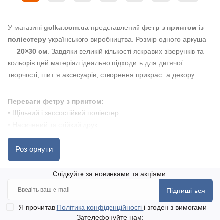
У магазині
golka.com.ua
представлений
фетр з принтом із
поліестеру
українського виробництва. Розмір одного аркуша
—
20×30 см
. Завдяки великій кількості яскравих візерунків та
кольорів цей матеріал ідеально підходить для дитячої
творчості, шиття аксесуарів, створення прикрас та декору.
Переваги фетру з принтом:
• Щільний і зносостійкий поліестер
• Насичений та стійкий друк
• Добре тримає форму, не обсипається
• Простий у використанні: легко ріжеться, клеїться,
Розгорнути
прошивається
• Підходить для аплікацій, іграшок, панно, листівок та інших
Слідкуйте за новинками та акціями:
виробів
Підпишіться
Я прочитав
Політика конфіденційності
і згоден з вимогами
Український фетр з принтом стане чудовою основою для
Зателефонуйте нам: