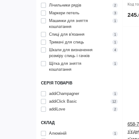
Код т
Лічильники рядів
2
Маркери петель
3
245.
Машинки для зняття
1
кошлатання
Спиці для в'язання
1
Тримачі для спиць
1
Шкали для визначення
4
розміру спиць і гачків
Щітка для зняття
1
кошлатання
СЕРІЯ ТОВАРІВ
addiChampagner
1
addiClick Basic
12
addiLove
2
СКЛАД
658-7
з'єдн
Алюміній
1
з'ємн