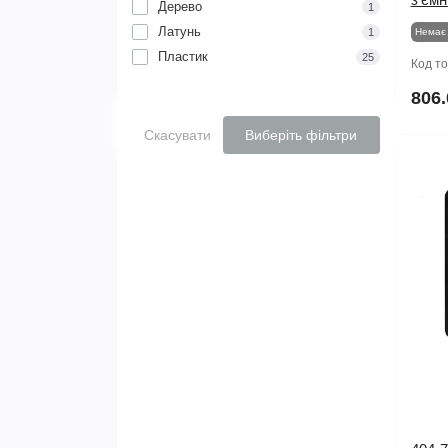
Дерево
1
Латунь
1
Немає 
Пластик
25
Код т
806.
Скасувати
Виберіть фільтри