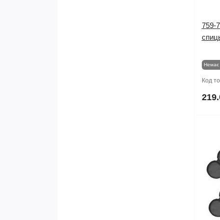
759-7
спиць
Немає 
Код т
219.