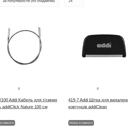
0
0
/100 Addi Кабель для з'ємних
419-7 Addi Щітка для видален
 addiClick Nature 100 см
ковтунців addiClean
в нявності
Немає в нявності