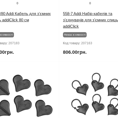
0
0
/80 Addi Кабель для з'ємних
558-7 Addi Набір кабелів та
 addiClick 80 см
з'єднувачів для з'ємних спиц
addiClick
в нявності
Немає в нявності
овару:
207183
Код товару:
207163
00грн.
806.00грн.