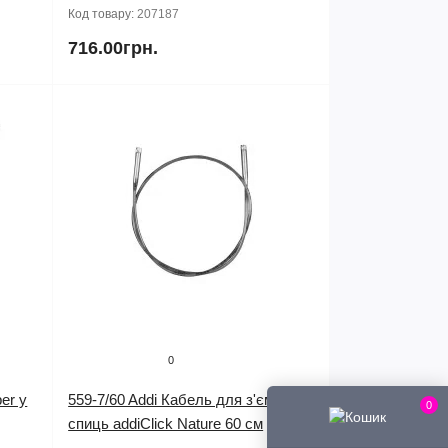
Код товару:
207187
716.00грн.
0
er у
559-7/60 Addi Кабель для з'ємних
0
спиць addiClick Nature 60 см