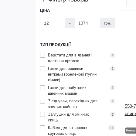
ЦІНА
-
грн.
ТИП ПРОДУКЦІЇ
Верстати для в`язання і
4
плетіння пряжею
Голки для вишивки
1
нитками гобеленові (тупий
кінчик)
Голки для побутових
1
швейних машин
З`єднувач, перехідник для
1
559-7
знімних кабелів
спиць
Заглушки для змінних
3
спиць
Кабелі для створення
11
Немає 
кругових спиць