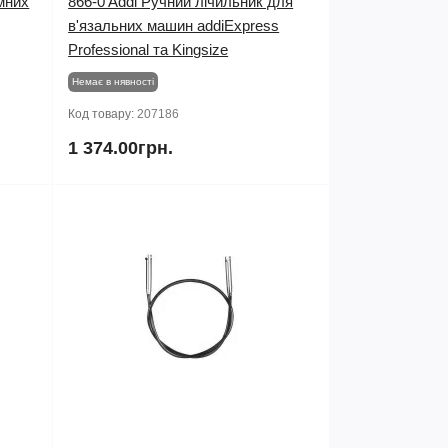
ємних
866-0 Addi Ручний лічильник для
в'язальних машин addiExpress
Professional та Kingsize
Немає в нявності
Код товару:
207186
1 374.00грн.