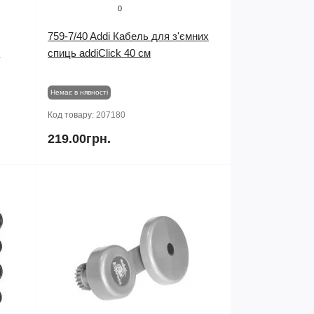
0
759-7/40 Addi Кабель для з'ємних
ь
спиць addiClick 40 см
Немає в нявності
Код товару:
207180
219.00грн.