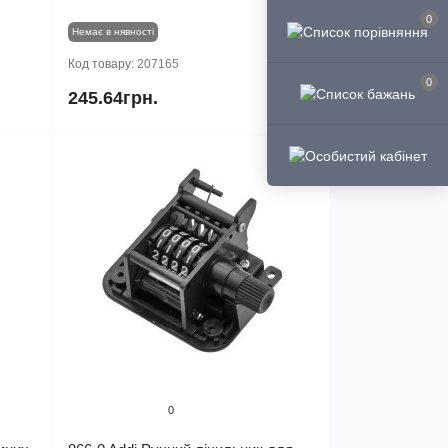
0
Немає в нявності
Код товару:
207165
0
245.64грн.
0