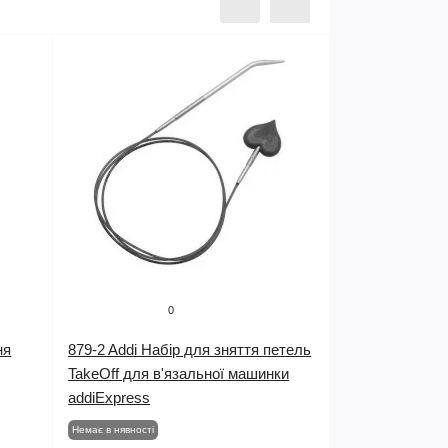
0
ня
879-2 Addi Набір для зняття петель
TakeOff для в'язальної машинки
addiExpress
Немає в нявності