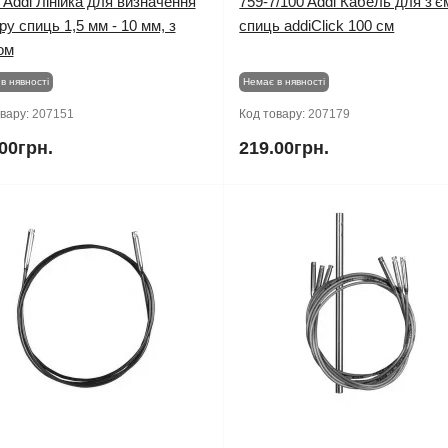
 Addi Лінійка для визначення
759-7/100 Addi Кабель для з'
ру спиць 1,5 мм - 10 мм, з
спиць addiClick 100 см
ом
в нявності
Немає в нявності
овару:
207151
Код товару:
207179
00грн.
219.00грн.