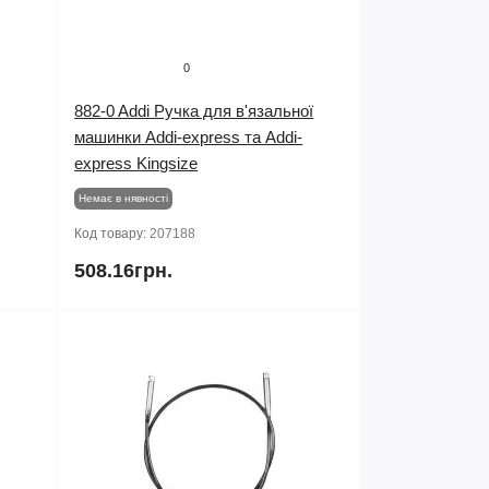
0
882-0 Addi Ручка для в'язальної
машинки Addi-express та Addi-
express Kingsize
Немає в нявності
Код товару:
207188
508.16грн.