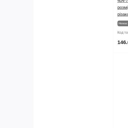
404-7
розмі
різак
Немає 
Код т
146.