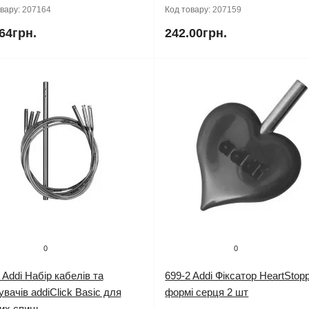
овару:
207164
Код товару:
207159
64грн.
242.00грн.
0
0
 Addi Набір кабелів та
699-2 Addi Фіксатор HeartStopp
увачів addiClick Basic для
формі серця 2 шт
их спиць