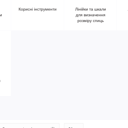
я
Корисні інструменти
Лінійки та шкали
м
для визначення
розміру спиць
я