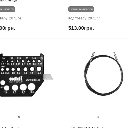
в нявності
Немає в нявності
овару:
207174
Код товару:
207177
00грн.
513.00грн.
0
0