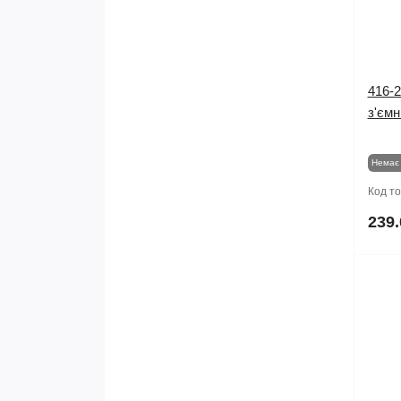
416-2
з'ємн
Немає 
Код т
239.