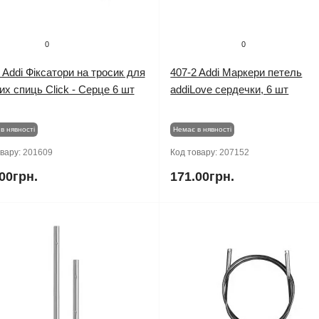
0
0
 Addi Фіксатори на тросик для
407-2 Addi Маркери петель
их спиць Click - Серце 6 шт
addiLove сердечки, 6 шт
в нявності
Немає в нявності
овару:
201609
Код товару:
207152
00грн.
171.00грн.