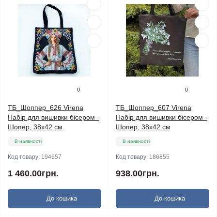
0
0
ТБ_Шоппер_626 Virena
ТБ_Шоппер_607 Virena
Набір для вишивки бісером -
Набір для вишивки бісером -
Шопер, 38х42 см
Шопер, 38х42 см
В наявності
В наявності
Код товару:
194657
Код товару:
186855
1 460.00грн.
938.00грн.
До кошика
До кошика