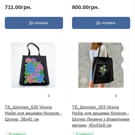
711.00грн.
800.00грн.
До кошика
До кошика
0
0
ТБ_Шоппер_630 Virena
ТБ_Шоппер_303 Virena
Набір для вишивки бісером -
Набір для вишивки бісером -
Шопер, 38х42 см
Шопер Лиомни з блакитними
квітами, 40х43x8 см
В наявності
В наявності