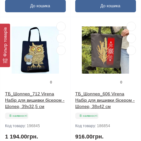
До кошика
До кошика
Фільтр товарів
0
0
ТБ_Шоппер_712 Virena
ТБ_Шоппер_606 Virena
Набір для вишивки бісером -
Набір для вишивки бісером -
Шопер, 39x32,5 см
Шопер, 38х42 см
В наявності
В наявності
Код товару:
196845
Код товару:
186854
1 194.00грн.
916.00грн.