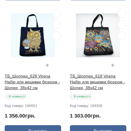
0
0
ТБ_Шоппер_628 Virena
ТБ_Шоппер_618 Virena
Набір для вишивки бісером -
Набір для вишивки бісером -
Шопер, 38х42 см
Шопер, 38х42 см
В наявності
В наявності
Код товару:
196853
Код товару:
189308
1 356.00грн.
1 303.00грн.
До кошика
До кошика