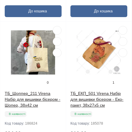
До кошика
До кошика
0
1
ТБ_Шоппер_211 Virena
ТБ_ЕКП_501 Virena Набір
Набір для вишивки бісером -
для вишивки бісером - Еко-
Шопер, 38х42 см
пакет, 38х27х5 см
В наявності
В наявності
Код товару:
186824
Код товару:
185078