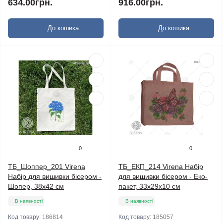
634.00грн.
916.00грн.
До кошика
До кошика
0
0
ТБ_Шоппер_201 Virena
ТБ_ЕКП_214 Virena Набір
Набір для вишивки бісером -
для вишивки бісером - Еко-
Шопер, 38х42 см
пакет, 33х29х10 см
В наявності
В наявності
Код товару:
186814
Код товару:
185057