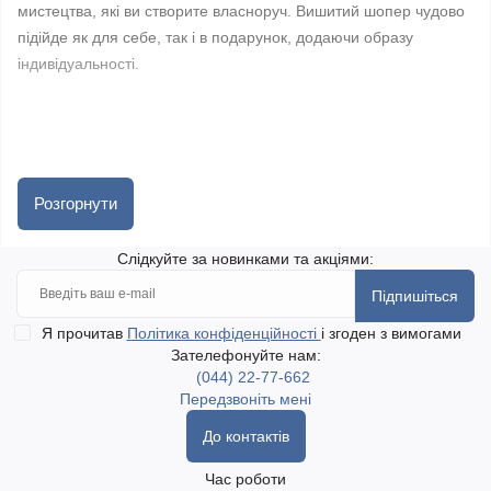
мистецтва, які ви створите власноруч. Вишитий шопер чудово
підійде як для себе, так і в подарунок, додаючи образу
індивідуальності.
У набір зазвичай входить тканинна основа-шопер із
Розгорнути
нанесеним малюнком, якісний бісер (часто Preciosa), голки,
нитки, інструкція та фурнітура за потреби. Усе підібрано для
Слідкуйте за новинками та акціями:
зручного процесу вишивки — від новачків до досвідчених
майстрів.
Підпишіться
Я прочитав
Політика конфіденційності
і згоден з вимогами
Зателефонуйте нам:
(044) 22-77-662
Передзвоніть мені
На сайті golka.com.ua можна замовити набори для вишивки
шоперів з доставкою по Україні, включаючи найвіддаленіші
До контактів
населені пункти. Доступний самовивіз у місті Одеса. Доставка
Час роботи
здійснюється Новою поштою та Укрпоштою.