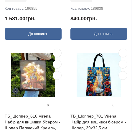
Код товару:
196855
Код товару:
186838
1 581.00грн.
840.00грн.
До кошика
До кошика
0
0
ТБ_Шоппер_616 Virena
ТБ_Шоппер_701 Virena
Набір для вишивки бісером -
Набір для вишивки бісером -
Шопер Палаючий Кремль,
Шопер, 39x32,5 см