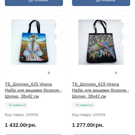
0
0
ТБ_Шоппер_625 Virena
ТБ_Шоппер_619 Virena
Набір для вишивки бісером -
Набір для вишивки бісером -
Шопер, 38х42 см
Шопер, 38х42 см
В наявності
В наявності
Код товару:
194656
Код товару:
189309
1 432.00грн.
1 277.00грн.