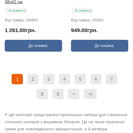
38х42 см
В наявності
В наявності
Код товару:
186864
Код товару:
195361
1 261.00грн.
949.00грн.
До кошика
До кошика
1
2
3
4
5
6
7
8
9
>
>|
У цій категорії представлені оригінальні набори для створення
стильних шоперів з вишивкою бісером. Це не лише практичні
сумки для повсякденного використання, а й витвори