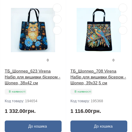
0
0
ТБ_Шоппер_623 Virena
ТБ_Шоппер_708 Virena
Набір для вишивки бісером -
Набір для вишивки бісером -
Шопер, 38х42 см
Шопер, 39x32,5 см
В наявності
В наявності
Код товару:
194654
Код товару:
195368
1 332.00грн.
1 116.00грн.
До кошика
До кошика