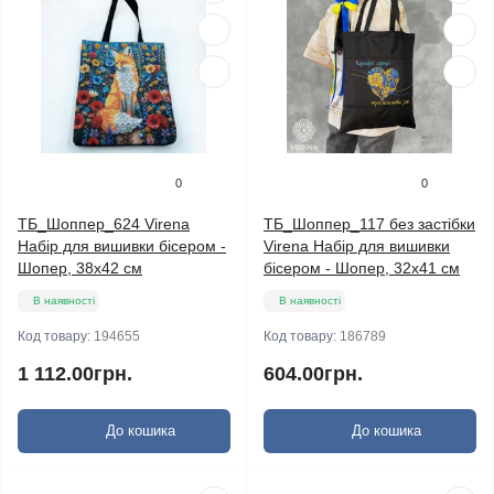
0
0
ТБ_Шоппер_624 Virena
ТБ_Шоппер_117 без застібки
Набір для вишивки бісером -
Virena Набір для вишивки
Шопер, 38х42 см
бісером - Шопер, 32х41 см
В наявності
В наявності
Код товару:
194655
Код товару:
186789
1 112.00грн.
604.00грн.
До кошика
До кошика