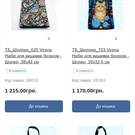
0
0
ТБ_Шоппер_620 Virena
ТБ_Шоппер_703 Virena
Набір для вишивки бісером -
Набір для вишивки бісером -
Шопер, 38х42 см
Шопер, 39x32,5 см
В наявності
В наявності
Код товару:
189310
Код товару:
195363
1 215.00грн.
1 170.00грн.
До кошика
До кошика