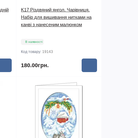
дній
K17 Різдвяний янгол. Чарівниця.
Набір для вишивання нитками на
канві з нанесеним малюнком
В наявності
Код товару:
19143
180.00грн.