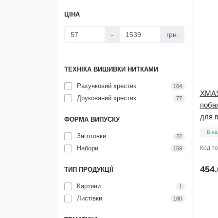
ЦІНА
-
грн.
ТЕХНІКА ВИШИВКИ НИТКАМИ
Рахунковий хрестик
104
XMAS2
Друкований хрестик
77
побаж
для 
ФОРМА ВИПУСКУ
В на
Заготовки
22
Набори
Код т
159
454.
ТИП ПРОДУКЦІЇ
Картини
1
Листівки
180