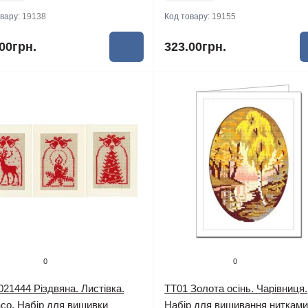
овару:
19138
Код товару:
19155
00грн.
323.00грн.
0
0
21444 Різдвяна. Листівка.
TT01 Золота осінь. Чарівниця.
co. Набір для вишивки
Набір для вишивання нитками