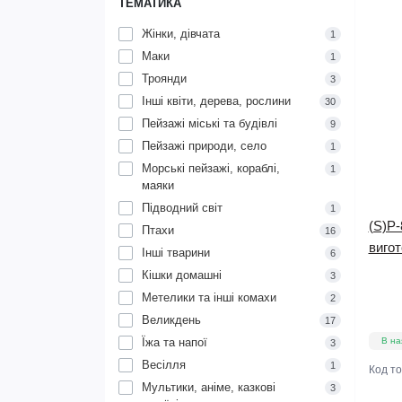
ТЕМАТИКА
Жінки, дівчата
1
Маки
1
Троянди
3
Інші квіти, дерева, рослини
30
Пейзажі міські та будівлі
9
Пейзажі природи, село
1
Морські пейзажі, кораблі,
1
маяки
Підводний світ
1
(S)P-
Птахи
16
вигот
Інші тварини
6
Кішки домашні
3
Метелики та інші комахи
2
Великдень
17
Їжа та напої
В на
3
Весілля
1
Код т
Мультики, аніме, казкові
3