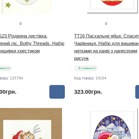
0
0
23 Різдвяна листівка.
TT16 Пасхальне яйце. Спасит
яний ліс. Bothy Threads. Набір
Чарівниця. Набір для вишива
вишивки хрестиком
нитками на канві з нанесеним
рисунк
явності
В наявності
овару:
125784
Код товару:
19164
00грн.
323.00грн.