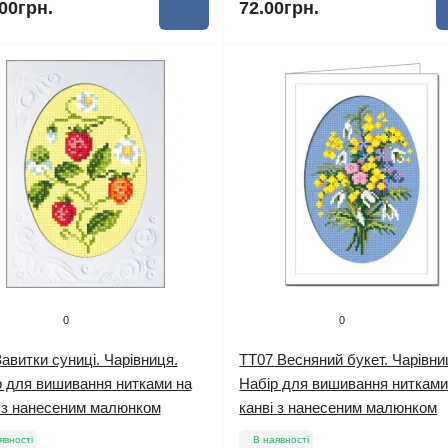
00грн.
72.00грн.
0
0
авитки суниці. Чарівниця.
TT07 Весняний букет. Чарівни
р для вишивання нитками на
Набір для вишивання нитками
і з нанесеним малюнком
канві з нанесеним малюнком
явності
В наявності