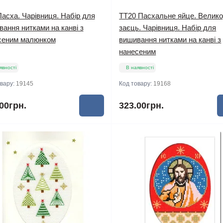
асха. Чарівниця. Набір для
TT20 Пасхальне яйце. Велико
ання нитками на канві з
заєць. Чарівниця. Набір для
сеним малюнком
вишивання нитками на канві з
нанесеним
явності
В наявності
овару:
19145
Код товару:
19168
00грн.
323.00грн.