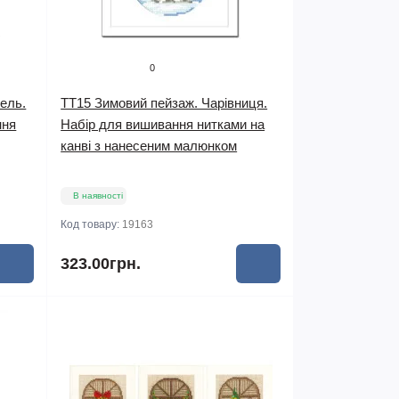
0
ель.
TT15 Зимовий пейзаж. Чарівниця.
ння
Набір для вишивання нитками на
канві з нанесеним малюнком
В наявності
Код товару:
19163
323.00грн.