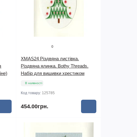
0
XMAS24 Різдвяна листівка.
з
Різдвяна ялинка. Bothy Threads.
іне)
Набір для вишивки хрестиком
В наявності
Код товару:
125785
454.00грн.