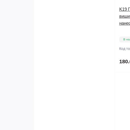
K19 П
вишив
нане
В на
Код т
180.