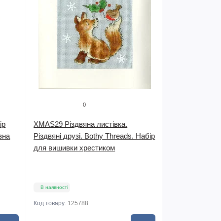
0
ір
XMAS29 Різдвяна листівка.
вна
Різдвяні друзі. Bothy Threads. Набір
для вишивки хрестиком
В наявності
Код товару:
125788