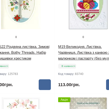
0
0
2 Різдвяна листівка. Зимові
M19 Великодня. Листівка.
ання. Bothy Threads. Набір
Чарівниця. Листівка з канвою 
вишивки хрестиком
малюнком і паспарту (без мул
явності
В наявності
овару:
125783
Код товару:
83740
00грн.
113.00грн.
Акція