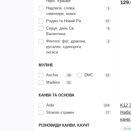
герої, іграшки
129.
Надписи, слова,
1
семплери, знаки
Різдво та Новий Рік
47
Серця, день Св.
5
Валентина
Фентезі: феї, дракони,
2
русалки, єдинороги,
пегаси
МУЛІНЕ
Anchor
DMC
39
15
Madeira
51
КАНВА ТА ОСНОВА
K12 З
Aida
104
Набі
Stramin страмін
77
канв
РІЗНОВИДИ КАНВИ, КАУНТ
В на