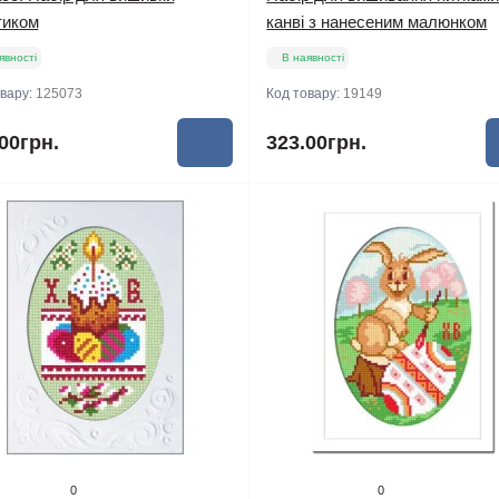
тиком
канві з нанесеним малюнком
явності
В наявності
овару:
125073
Код товару:
19149
00грн.
323.00грн.
0
0