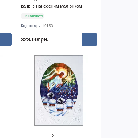
канві з нанесеним малюнком
В наявності
Код товару:
19153
323.00грн.
0