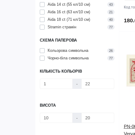
Aida 14 ct (55 кл/10 см)
43
Код т
Aida 16 ct (63 кл/10 см)
21
Aida 18 ct (71 кл/10 см)
180.
40
Stramin страмін
77
СХЕМА ПАПЕРОВА
Кольорова символьна
26
Чорно-біла символьна
77
КІЛЬКІСТЬ КОЛЬОРІВ
-
ВИСОТА
-
PN-00
Verva