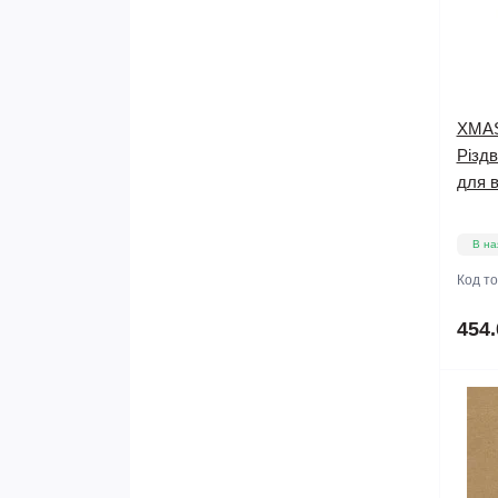
XMAS
Різдв
для 
В на
Код т
454.