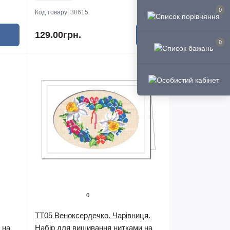
0
Код товару:
38615
129.00грн.
0
0
TT05 Веноксердечко. Чарівниця.
 на
Набір для вишивання нитками на