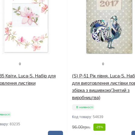
0
0
85 Квіти. Luca-S. Набір для
(S) P-51 Рік півня. Luca-S. Наб
овлення листівки
для виготовлення листівки по
збірка з вишивкою(Знятий з
виробництва)
В наявності
явності
Код товару:
54639
овару:
83235
96.00грн.
-25%