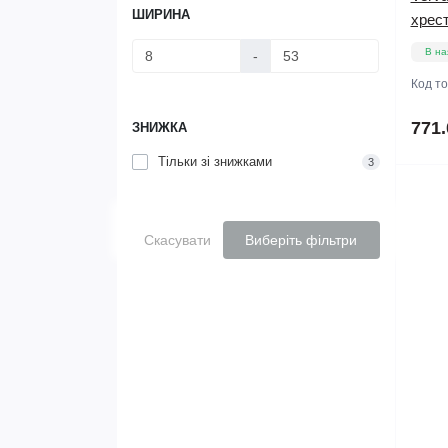
ШИРИНА
хрес
В на
-
Код т
771.
ЗНИЖКА
Тільки зі знижками
3
Скасувати
Виберіть фільтри