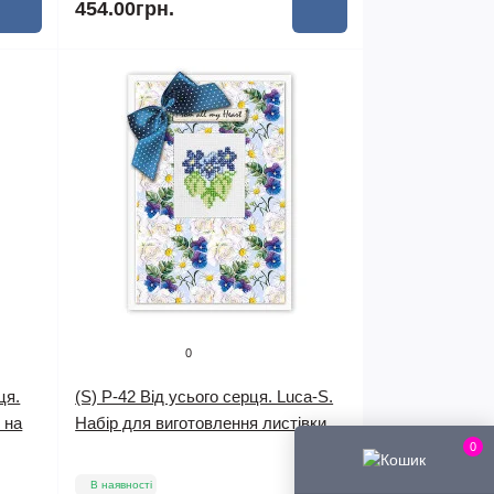
454.00грн.
0
ця.
(S) P-42 Від усього серця. Luca-S.
 на
Набір для виготовлення листівки
0
В наявності