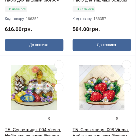
Набір для вишивки бісером
Набір для вишивки бісером
В наявності
В наявності
Код товару:
186352
Код товару:
186357
616.00грн.
584.00грн.
До кошика
До кошика
0
0
ТБ_Серветниця_004 Virena.
ТБ_Серветниця_008 Virena.
Набір для вишивки бісером
Набір для вишивки бісером