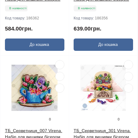
В наявності
В наявності
Код товару:
186362
Код товару:
186356
584.00грн.
639.00грн.
До кошика
До кошика
0
0
ТБ_Серветниця_007 Virena.
ТБ_Серветниця_301 Virena.
Набір для вишивки бісером
Набір для вишивки бісером