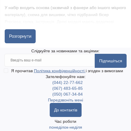
У набір входить основа (зазвичай з фанери або іншого міцного
матеріалу), схема для вишивки, чітко підібраний бісер
Preciosa, голка, інструкція. Деякі моделі мають додаткові
декоративні елементи — підставки, обрамлення, прорізи.
Розгорнути
Такі набори стануть чудовим подарунком або прикрасою до
Слідкуйте за новинками та акціями:
Великодня, Різдва, весільних урочистостей чи родинних свят.
Вишиті власноруч серветниці підкреслять ваш стиль і любов до
Підпишіться
деталей.
Я прочитав
Політика конфіденційності
і згоден з вимогами
Зателефонуйте нам:
Швидка доставка по Україні, включаючи найвіддаленіші
(044) 22-77-662
населені пункти. Доступний самовивіз у місті Одеса. Доставка
(067) 483-65-85
(050) 067-34-84
Новою поштою та Укрпоштою.
Передзвоніть мені
До контактів
Час роботи
понеділок-неділя