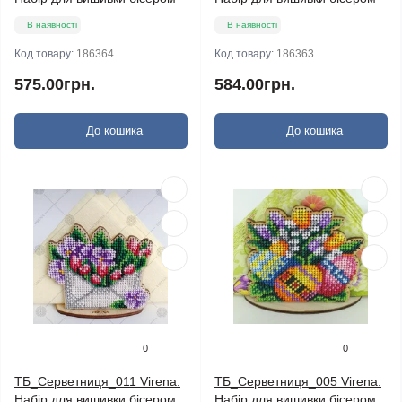
В наявності
В наявності
Код товару:
186364
Код товару:
186363
575.00грн.
584.00грн.
До кошика
До кошика
0
0
ТБ_Серветниця_011 Virena.
ТБ_Серветниця_005 Virena.
Набір для вишивки бісером
Набір для вишивки бісером