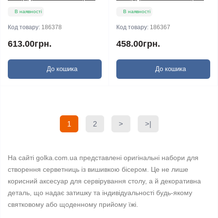
В наявності
В наявності
Код товару:
186378
Код товару:
186367
613.00грн.
458.00грн.
До кошика
До кошика
1
2
>
>|
На сайті golka.com.ua представлені оригінальні набори для
створення серветниць із вишивкою бісером. Це не лише
корисний аксесуар для сервірування столу, а й декоративна
деталь, що надає затишку та індивідуальності будь-якому
святковому або щоденному прийому їжі.