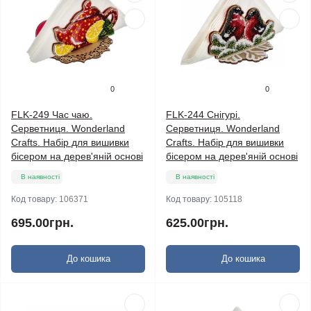
0
0
FLK-249 Час чаю.
FLK-244 Снігурі.
Серветниця. Wonderland
Серветниця. Wonderland
Crafts. Набір для вишивки
Crafts. Набір для вишивки
бісером на дерев'яній основі
бісером на дерев'яній основі
В наявності
В наявності
Код товару:
106371
Код товару:
105118
695.00грн.
625.00грн.
До кошика
До кошика