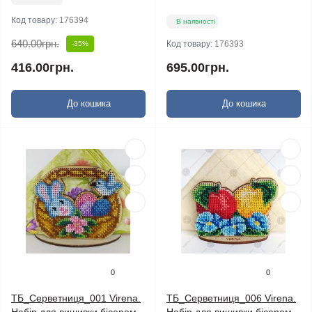
Код товару:
176394
В наявності
640.00грн.
Код товару:
176393
-35%
416.00грн.
695.00грн.
До кошика
До кошика
0
0
ТБ_Серветниця_001 Virena.
ТБ_Серветниця_006 Virena.