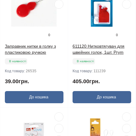
0
0
Заправник нитки в голку з
611120 Нитковтягувач для
пластиковою ручкою
швейних голок, 1шт. Prym
В наявності
В наявності
Код товару:
26535
Код товару:
111239
39.00грн.
405.00грн.
До кошика
До кошика