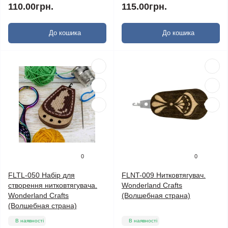
110.00грн.
115.00грн.
До кошика
До кошика
0
0
FLTL-050 Набір для
FLNT-009 Нитковтягувач.
створення нитковтягувача.
Wonderland Crafts
Wonderland Crafts
(Волшебная страна)
(Волшебная страна)
В наявності
В наявності