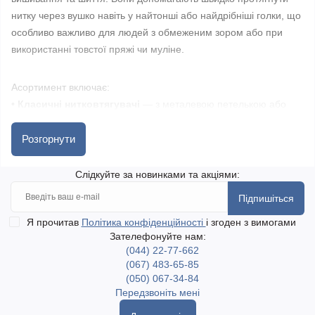
нитку через вушко навіть у найтонші або найдрібніші голки, що
особливо важливо для людей з обмеженим зором або при
використанні товстої пряжі чи муліне.
Асортимент включає:
• Класичні нитковтягувачі
— з металевою петелькою або
пластиковою ручкою, зручні для щоденного використання.
• Автоматичні заправники ниток
— достатньо лише вставити
Розгорнути
голку і натиснути кнопку.
• Багатофункціональні пристрої
— наприклад,
Слідкуйте за новинками та акціями:
нитковтягувачі 3-в-1 із додатковими можливостями обрізки або
Підпишіться
зберігання голок.
• Набори нитковтягувачів
Я прочитав
Політика конфіденційності
— з кількома пристроями різного
і згоден з вимогами
Зателефонуйте нам:
розміру чи типу для різних потреб.
(044) 22-77-662
• Декоративні заправники
— у вигляді пташок, квітів або
(067) 483-65-85
компактних аксесуарів з оздобленням.
(050) 067-34-84
Передзвоніть мені
Представлені бренди: Clover, Prym, Pony, DMC, Tulip, Galant,