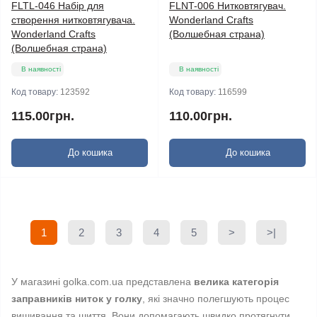
FLTL-046 Набір для
FLNT-006 Нитковтягувач.
створення нитковтягувача.
Wonderland Crafts
Wonderland Crafts
(Волшебная страна)
(Волшебная страна)
В наявності
В наявності
Код товару:
123592
Код товару:
116599
115.00грн.
110.00грн.
До кошика
До кошика
1
2
3
4
5
>
>|
У магазині golka.com.ua представлена
велика категорія
заправників ниток у голку
, які значно полегшують процес
вишивання та шиття. Вони допомагають швидко протягнути