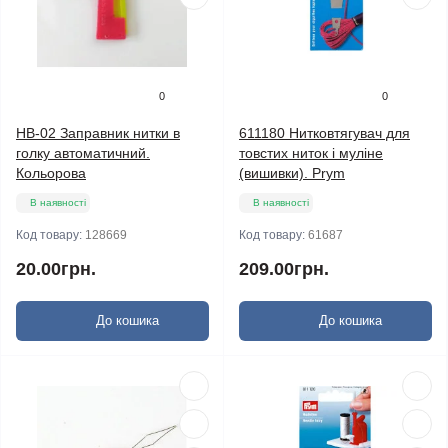
0
0
НВ-02 Заправник нитки в
611180 Нитковтягувач для
голку автоматичний.
товстих ниток і муліне
Кольорова
(вишивки). Prym
В наявності
В наявності
Код товару:
128669
Код товару:
61687
20.00грн.
209.00грн.
До кошика
До кошика