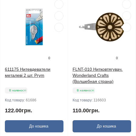
0
0
611175 Нитевдеватели
FLNT-010 Нитковтягувач.
металеві 2 шт. Prym
Wonderland Crafts
(Волшебная страна)
В наявності
В наявності
Код товару:
61686
Код товару:
116603
122.00грн.
110.00грн.
До кошика
До кошика