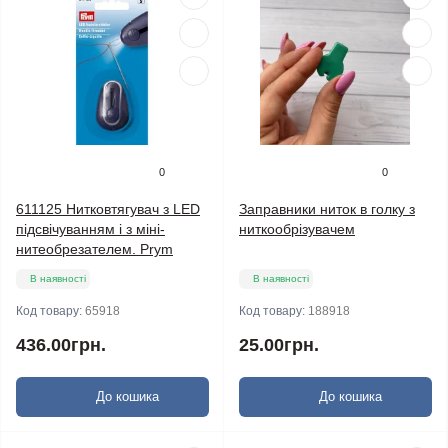
0
0
611125 Нитковтягувач з LED
Заправники ниток в голку з
підсвічуванням і з міні-
ниткообрізувачем
нитеобрезателем. Prym
В наявності
В наявності
Код товару:
65918
Код товару:
188918
436.00грн.
25.00грн.
До кошика
До кошика