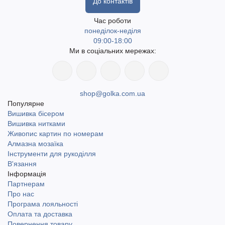
До контактів
Wonderland crafts, Кольорова та інші.
Час роботи
понеділок-неділя
Незалежно від вашого досвіду,
заправник нитки в голку
09:00-18:00
стане незамінним помічником
у будь-якому проєкті — від
Ми в соціальних мережах:
вишивання бісером до шиття вручну.
Швидка доставка по Україні, включаючи найвіддаленіші
shop@golka.com.ua
населені пункти. Доступний самовивіз у місті Одеса.
Популярне
Доставка Новою поштою та Укрпоштою.
Вишивка бісером
Вишивка нитками
Живопис картин по номерам
Алмазна мозаїка
Інструменти для рукоділля
В'язання
Інформація
Партнерам
Про нас
Програма лояльності
Оплата та доставка
Повернення товару