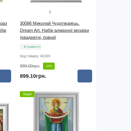
1
браз
30086 Миколай Чудотворець.
абір
Dream Art. Набір алмазної мозаїки
(квадратні, повна)
В наявності
Код товару:
46389
999.00грн.
-10%
899.10грн.
Акція