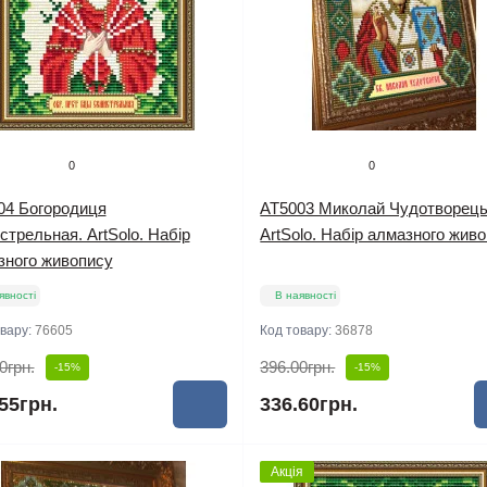
0
0
04 Богородиця
AT5003 Миколай Чудотворець
трельная. ArtSolo. Набір
ArtSolo. Набір алмазного жив
зного живопису
явності
В наявності
овару:
76605
Код товару:
36878
0грн.
396.00грн.
-15%
-15%
55грн.
336.60грн.
Акція