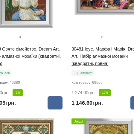
0
0
 Святе сімейство. Dream Art.
30481 Ісус, Марфа і Марія. D
 алмазної мозаїки (квадратні,
Art. Набір алмазної мозаїки
)
(квадратні, повна)
явності
В наявності
овару:
46380
Код товару:
69566
0грн.
1 274.00грн.
-5%
-10%
05грн.
1 146.60грн.
Акція