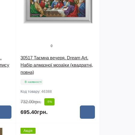
0
.
30517 Таємна вечеря. Dream Art.
опису
Набір алмазної мозаїки (квадратні,
повна)
В наявності
Код товару:
46388
732.00грн.
-5%
695.40грн.
Акція