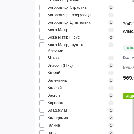
Богородиця Страстна
1
Богородиця Троєручиця
1
Богородиця Цілителька
1
30423
Божа Матір
1
алмаз
Божа Матір і Іісус
2
Божа Матір, Ісус та
1
В на
Миколай
Код т
Віктор
1
Вікторія (Ніка)
1
599.0
Віталій
1
569.
Валентина
1
Валерiй
1
Василь
1
Акці
Вероніка
1
Владислав
1
Володимир
2
Галина
1
Ганна
2