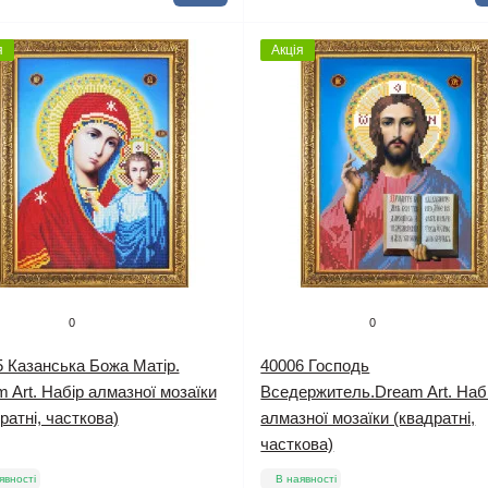
я
Акція
0
0
 Казанська Божа Матір.
40006 Господь
 Art. Набір алмазної мозаїки
Вседержитель.Dream Art. Наб
ратні, часткова)
алмазної мозаїки (квадратні,
часткова)
явності
В наявності