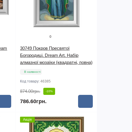
0
ream
30749 Покров Пресвятої
Богородиці. Dream Art. Набір
алмазної мозаїки (квадратні, повна)
В наявності
Код товару:
46385
874.00грн.
-10%
786.60грн.
Акція