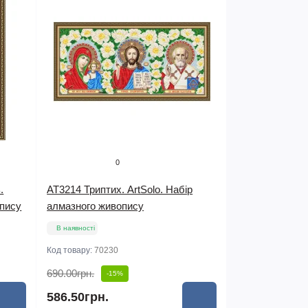
0
.
AT3214 Триптих. ArtSolo. Набір
опису
алмазного живопису
В наявності
Код товару:
70230
690.00грн.
-15%
586.50грн.