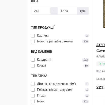
ЦІНА
-
грн.
ТИП ПРОДУКЦІЇ
Картини
3
Ікони та релігійні сюжети
200
AT60
Семис
ВИД КАМЕНІВ
алма
Квадратні
173
В на
Круглі
30
Код т
ТЕМАТИКА
263.0
Діти, жінки з дитиною, сім`ї
1
223.
Пейзажі міські та будівлі
1
Птахи
1
Ікони
202