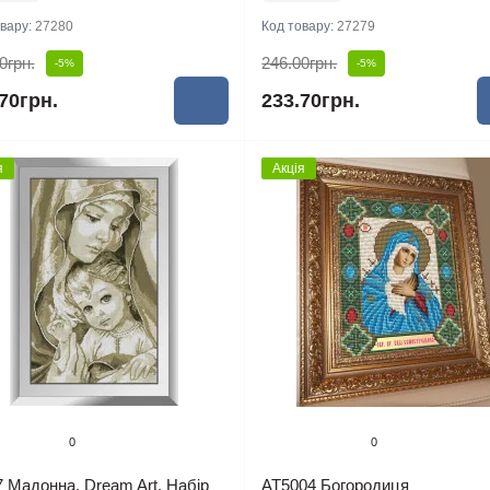
овару:
27280
Код товару:
27279
0грн.
246.00грн.
-5%
-5%
70грн.
233.70грн.
я
Акція
0
0
 Мадонна. Dream Art. Набір
AT5004 Богородиця