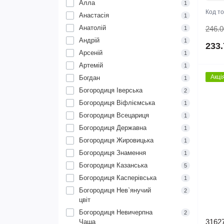
Алла
1
Код т
Анастасія
1
Анатолій
246.0
1
Андрій
1
233.
Арсеній
1
Артемій
1
Акці
Богдан
1
Богородиця Іверська
2
Богородиця Віфліємська
1
Богородиця Всецариця
1
Богородиця Державна
1
Богородиця Жировицька
1
Богородиця Знамення
1
Богородиця Казанська
5
Богородиця Касперівська
1
Богородиця Нев`янучий
2
цвіт
Богородиця Невичерпна
2
31627
Чаша