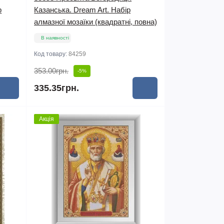
р
Казанська. Dream Art. Набір
алмазної мозаїки (квадратні, повна)
В наявності
Код товару:
84259
353.00грн.
-5%
335.35грн.
Акція