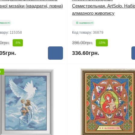
ної мозаїки (квадратні, повна)
Семистрельная. ArtSolo. Набі
алмазного живопису
явності
В наявності
овару:
115358
Код товару:
36879
0грн.
396.00грн.
-5%
-15%
05грн.
336.60грн.
я