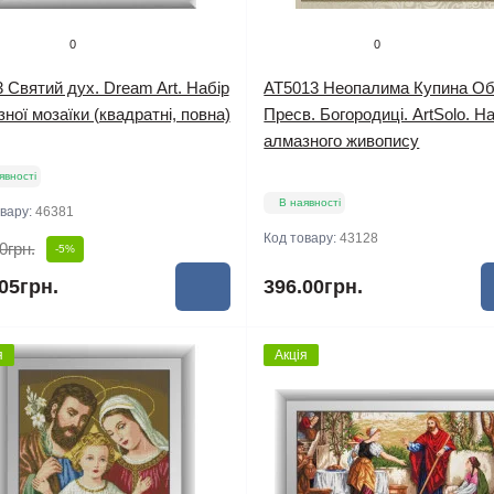
0
0
 Святий дух. Dream Art. Набір
AT5013 Неопалима Купина О
ної мозаїки (квадратні, повна)
Пресв. Богородиці. ArtSolo. Н
алмазного живопису
явності
В наявності
овару:
46381
Код товару:
43128
0грн.
-5%
05грн.
396.00грн.
я
Акція