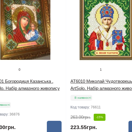
0
1
01 Богородиця Казанська .
AT6010 Миколай Чудотворець
lo. Набір алмазного живопису
ArtSolo. Набір алмазного жив
В наявності
явності
Код товару:
76611
овару:
36876
263.00грн.
-15%
00грн.
223.55грн.