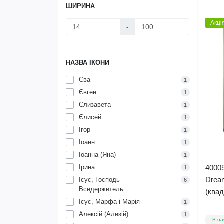
ШИРИНА
Акці
-
НАЗВА ІКОНИ
Єва
1
Євген
1
Єлизавета
1
Єлисей
1
Ігор
1
Іоанн
1
Іоанна (Яна)
1
Ірина
40005
1
Dream
Ісус, Господь
6
Вседержитель
(квад
Ісус, Марфа і Марія
1
Алексій (Алезій)
1
В на