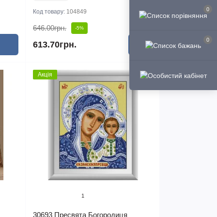
0
Код товару:
104849
646.00грн.
-5%
0
613.70грн.
Акція
1
30693 Пресвята Богородиця