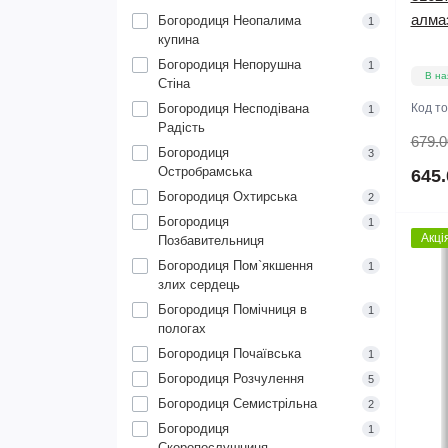
алмаз
Богородиця Неопалима
1
купина
Богородиця Непорушна
1
В на
Стіна
Богородиця Несподівана
Код т
1
Радість
679.0
Богородиця
3
Остробрамська
645.
Богородиця Охтирська
2
Богородиця
1
Акці
Позбавительниця
Богородиця Пом`якшення
1
злих сердець
Богородиця Помічниця в
1
пологах
Богородиця Почаївська
1
Богородиця Розчулення
5
Богородиця Семистрільна
2
Богородиця
1
Скоропослушниця