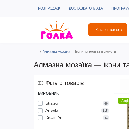
РОЗПРОДАЖ
ДОСТАВКА, ОПЛАТА
ПРОГРАМ
Каталог товарів
Алмазна мозаїка
Ікони та релігійні сюжети
Алмазна мозаїка — ікони та
Фільтр товарів
ВИРОБНИК
Акці
Strateg
48
ArtSolo
115
Dream Art
43