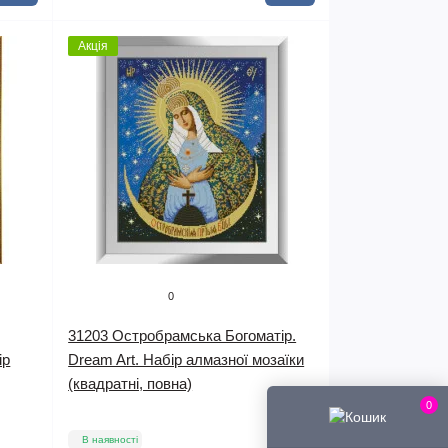
Акція
0
31203 Остробрамська Богоматір.
ір
Dream Art. Набір алмазної мозаїки
(квадратні, повна)
0
В наявності