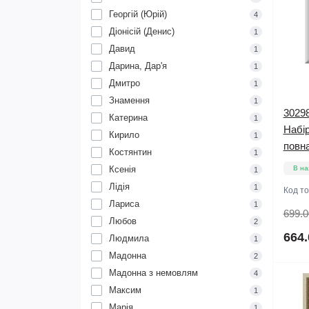
Георгій (Юрій)
4
Діонісій (Денис)
1
Давид
1
Дарина, Дар'я
1
Дмитро
1
Знамення
1
30298
Катерина
1
Набір
Кирило
1
повна
Костянтин
1
Ксенія
В на
1
Лідія
1
Код т
Лариса
1
699.0
Любов
2
664.
Людмила
1
Мадонна
2
Мадонна з немовлям
4
Максим
1
Марiя
1