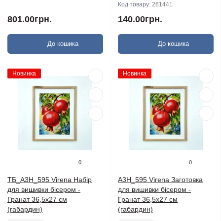
Код товару:
261441
801.00грн.
140.00грн.
До кошика
До кошика
Новинка
Новинка
0
0
ТБ_А3Н_595 Virena Набір
А3Н_595 Virena Заготовка
для вишивки бісером -
для вишивки бісером -
Гранат 36,5x27 см
Гранат 36,5x27 см
(габардин)
(габардин)