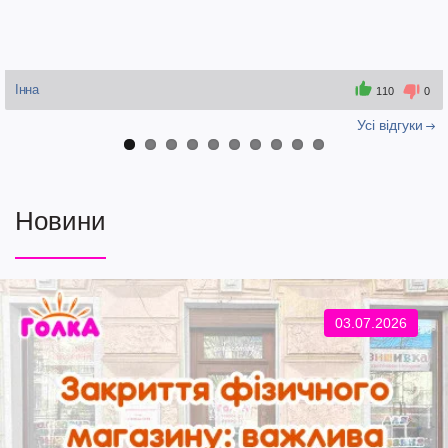
Інна
110
0
Усi вiдгуки
Новини
03.07.2026