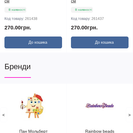
см
см
В наявності
В наявності
Код товару:
261438
Код товару:
261437
270.00грн.
270.00грн.
До кошика
До кошика
Бренди
<
>
Пан Мольберт
Rainbow beads