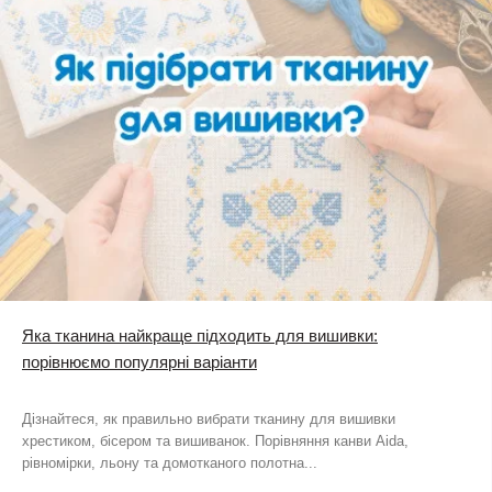
Яка тканина найкраще підходить для вишивки:
порівнюємо популярні варіанти
Дізнайтеся, як правильно вибрати тканину для вишивки
хрестиком, бісером та вишиванок. Порівняння канви Aida,
рівномірки, льону та домотканого полотна...