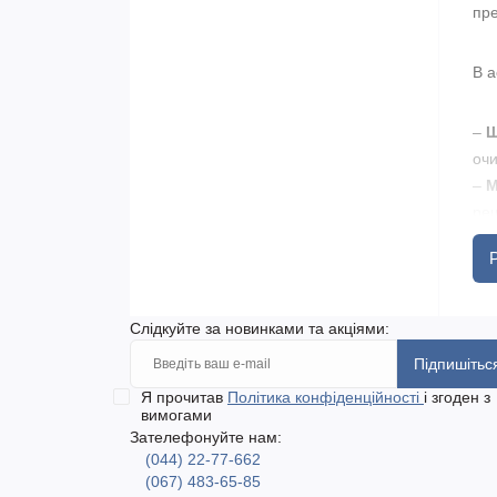
пре
В а
–
Щ
очи
–
М
реш
Ці 
пра
Слідкуйте за новинками та акціями:
У м
Підпишітьс
вир
Я прочитав
Політика конфіденційності
і згоден з
Оде
вимогами
Зателефонуйте нам:
(044) 22-77-662
(067) 483-65-85