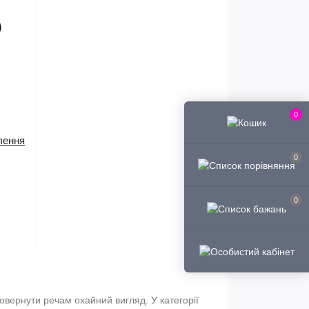
0
лення
0
0
овернути речам охайний вигляд. У категорії