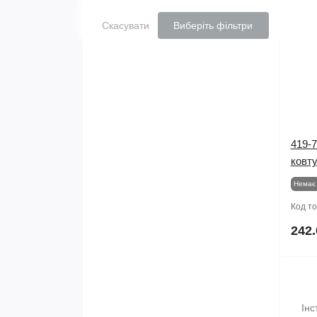
Скасувати
Виберіть фільтри
419-7
ковту
Немає 
Код т
242.
Інс