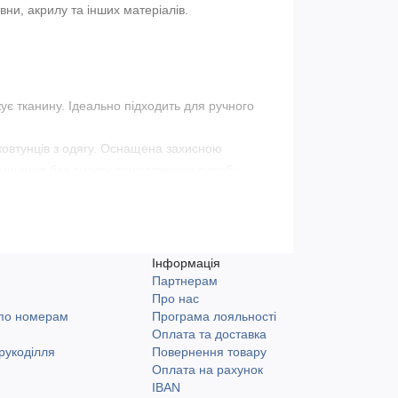
вни, акрилу та інших матеріалів.
є тканину. Ідеально підходить для ручного
овтунців з одягу. Оснащена захисною
очищення без ризику пошкодження виробу.
кодільниць, які створюють в’язані вироби та
я для довготривалого догляду за речами.
Інформація
Партнерам
суарів Addi з прямим постачанням від
и
Про нас
лені пункти. Доступний самовивіз у місті
 по номерам
Програма лояльності
Оплата та доставка
рукоділля
Повернення товару
Оплата на рахунок
IBAN