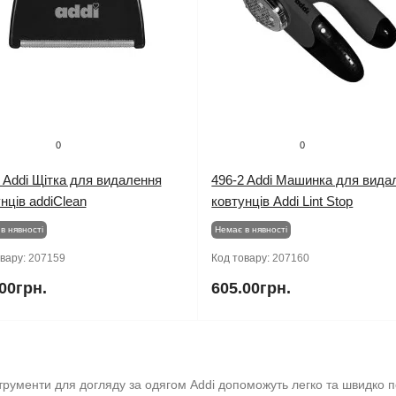
0
0
 Addi Щітка для видалення
496-2 Addi Машинка для вида
нців addiClean
ковтунців Addi Lint Stop
в нявності
Немає в нявності
овару:
207159
Код товару:
207160
00грн.
605.00грн.
трументи для догляду за одягом Addi допоможуть легко та швидко п