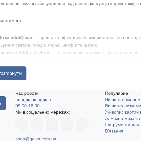
дставлені зручні аксесуари для видалення ковтунців з трикотажу, во
сортименті:
ітка addiClean
— проста та ефективна у використанні, не пошкоджу
щення светрів, пледів, пальт, шарфів та шапок.
ашинка Addi Lint Stop
— електричний інструмент для видалення к
іткою та контейнером для збору волокон, забезпечує рівномірне 
Розгорнути
інструменти підходять як для домашнього використання, так і для ру
гнуть зберегти їх у ідеальному стані. Addi пропонує надійні рішенн
Час роботи
Популярне
понеділок-неділя
Вишивка бісером
агазині golka.com.ua представлений оригінальний асортимент аксе
я
09:00-18:00
Вишивка ниткам
обника. Швидка доставка по Україні, включаючи найвіддаленіші насе
Ми в соціальних мережах:
Живопис картин
са. Доставка Новою поштою та Укрпоштою.
Алмазна мозаїка
Інструменти для 
В'язання
shop@golka.com.ua