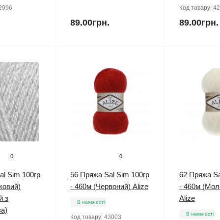
2996
Код товару:
42
.
89.00грн.
89.00грн.
0
0
al Sim 100гр
56 Пряжа Sal Sim 100гр
62 Пряжа Sa
ковий)
- 460м (Червоний) Alize
- 460м (Мол
й з
Alize
В наявності
а)
В наявності
Код товару:
43003