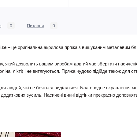
в
0
Питання
0
ize
– це оригінальна акрилова пряжа з вишуканим металевим бл
у, який дозволить вашим виробам довгий час зберігати насиченіс
ліна, лікті) і не витягуються. Пряжа чудово підійде також для ст
ля людей, які не бояться виділятися. Благородне вкраплення мет
додаткових зусиль. Насичені винні відтінки прекрасно доповнять 