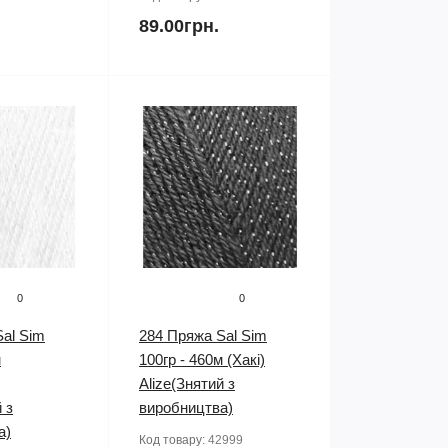
89.00грн.
0
0
al Sim
284 Пряжа Sal Sim
м
100гр - 460м (Хакі)
Alize(Знятий з
 з
виробництва)
а)
Код товару:
42999