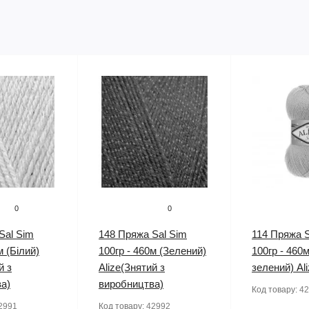
0
0
Sal Sim
148 Пряжа Sal Sim
114 Пряжа S
м (Білий)
100гр - 460м (Зелений)
100гр - 460м
й з
Alize(Знятий з
зелений) Al
а)
виробництва)
Код товару:
42
2991
Код товару:
42992