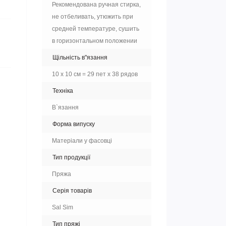
Рекомендована ручная стирка,
не отбеливать, утюжить при
средней температуре, сушить
в горизонтальном положении
Щільність в"язання
10 х 10 см = 29 пет х 38 рядов
Техніка
В`язання
Форма випуску
Матеріали у фасовці
Тип продукції
Пряжа
Серія товарів
Sal Sim
Тип пряжі