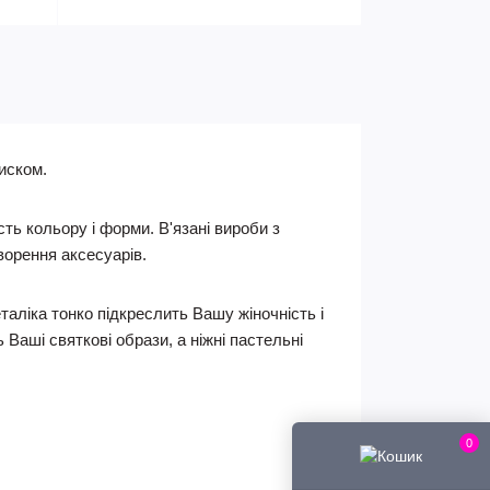
иском.
ть кольору і форми. В'язані вироби з
ворення аксесуарів.
аліка тонко підкреслить Вашу жіночність і
Ваші святкові образи, а ніжні пастельні
0