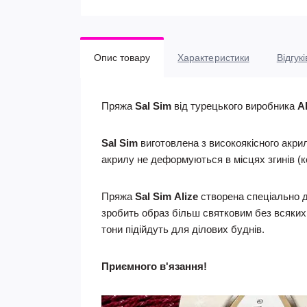
Опис товару
Характеристики
Відгукі
Пряжа
Sal Sim
від турецького виробника
Al
Sal Sim
виготовлена з високоякісного акрил
акрилу не деформуються в місцях згинів (ко
Пряжа
Sal Sim
Alize
створена спеціально д
зробить образ більш святковим без всяких 
тони підійдуть для ділових буднів.
Приємного в'язання!