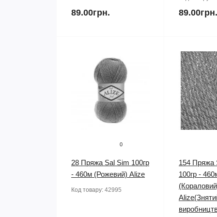
89.00грн.
89.00грн
0
28 Пряжа Sal Sim 100гр
154 Пряжа 
- 460м (Рожевий) Alize
100гр - 460
(Кораловий
Код товару:
42995
Alize(Зняти
виробництв