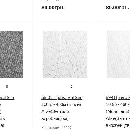
.
89.00грн.
89.00грн.
0
0
Sal Sim
55-01 Пряжа Sal Sim
599 Пряжа S
м
100гр - 460м (Білий)
100гр - 460
)
Alize(Знятий з
(Молочний)
й з
виробництва)
Alize(Знятий
а)
виробництв
Код товару:
42997