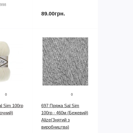
998
89.00грн.
0
0
l Sim 100гр
697 Пряжа Sal Sim
очний)
100гр - 460м (Бежевий)
Alize(Знятий з
виробництва)