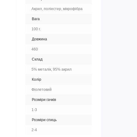
Акрил, поліестер, мікрофібра
Вага
100 г.
Довжина
460
Склад
5% металік, 95% акрил
Колір
Фіолетовий
Розміри гачків
1-3
Розміри спиць
2-4