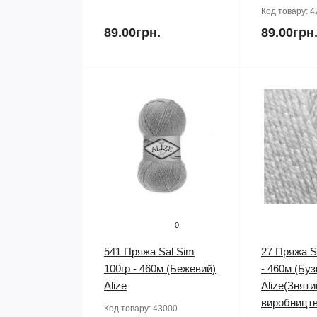
Код товару:
4
89.00грн.
89.00грн
0
541 Пряжа Sal Sim
27 Пряжа S
100гр - 460м (Бежевий)
- 460м (Буз
Alize
Alize(Зняти
виробництв
Код товару:
43000