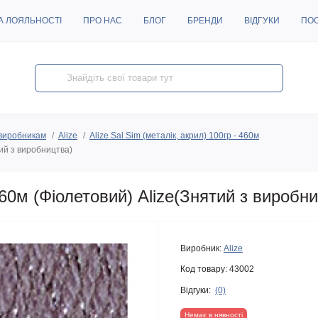
А ЛОЯЛЬНОСТІ
ПРО НАС
БЛОГ
БРЕНДИ
ВІДГУКИ
ПО
виробникам
Alize
Alize Sal Sim (металік, акрил) 100гр - 460м
тий з виробництва)
60м (Фіолетовий) Alize(Знятий з виробн
Виробник:
Alize
Код товару:
43002
Відгуки:
(0)
Немає в нявності