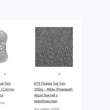
0
0
al Sim
679 Пряжа Sal Sim
 (Світло-
100гр - 460м (Рожевий)
ize
Alize(Знятий з
виробництва)
993
Код товару:
42994