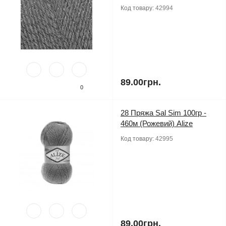
Код товару:
42994
89.00грн.
0
28 Пряжа Sal Sim 100гр -
460м (Рожевий) Alize
Код товару:
42995
89.00грн.