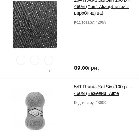
460м (Хакі) Alize(Знятий з
виробництва)
Код товару:
42999
89.00грн.
0
541 Пряжа Sal Sim 100гр -
460м (Бежевий) Alize
Код товару:
43000