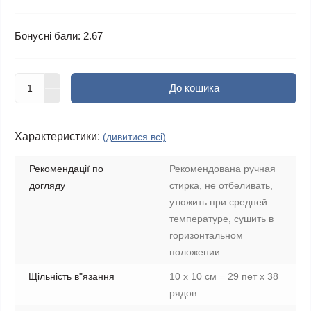
Бонусні бали: 2.67
До кошика
Характеристики:
(дивитися всі)
Рекомендації по
Рекомендована ручная
догляду
стирка, не отбеливать,
утюжить при средней
температуре, сушить в
горизонтальном
положении
Щільність в"язання
10 х 10 см = 29 пет х 38
рядов