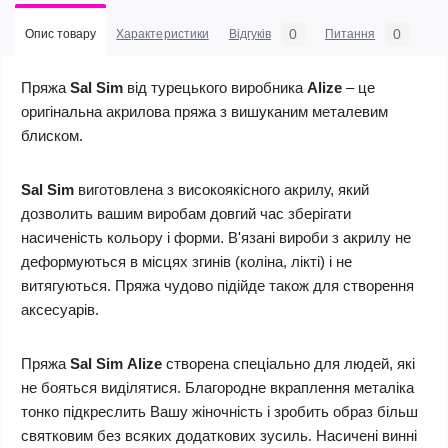
0
0
Опис товару
Характеристики
Відгуків
Питання
Пряжа
Sal Sim
від турецького виробника
Alize
– це
оригінальна акрилова пряжа з вишуканим металевим
блиском.
Sal Sim
виготовлена з високоякісного акрилу, який
дозволить вашим виробам довгий час зберігати
насиченість кольору і форми. В'язані вироби з акрилу не
деформуються в місцях згинів (коліна, лікті) і не
витягуються. Пряжа чудово підійде також для створення
аксесуарів.
Пряжа
Sal Sim
Alize
створена спеціально для людей, які
не бояться виділятися. Благородне вкраплення металіка
тонко підкреслить Вашу жіночність і зробить образ більш
святковим без всяких додаткових зусиль. Насичені винні