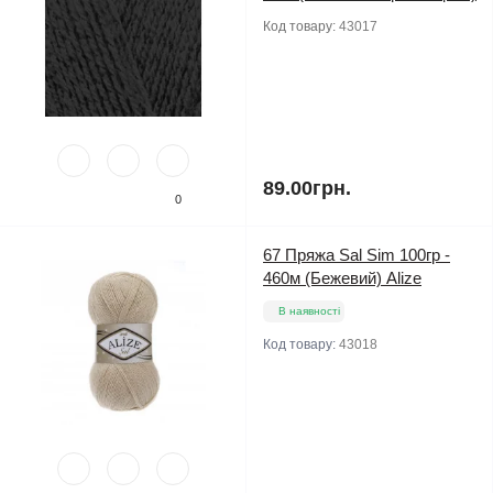
Код товару:
43017
89.00грн.
0
67 Пряжа Sal Sim 100гр -
460м (Бежевий) Alize
В наявності
Код товару:
43018