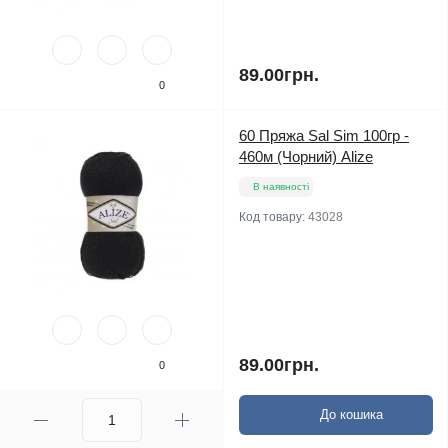
89.00грн.
0
60 Пряжа Sal Sim 100гр -
460м (Чорний) Alize
В наявності
Код товару:
43028
89.00грн.
0
До кошика