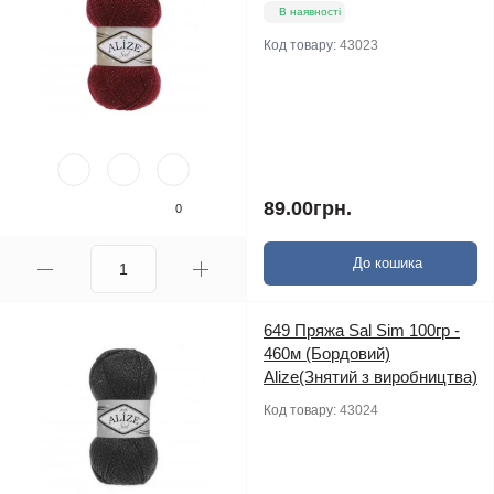
В наявності
Код товару:
43023
89.00грн.
0
До кошика
649 Пряжа Sal Sim 100гр -
460м (Бордовий)
Alize(Знятий з виробництва)
Код товару:
43024