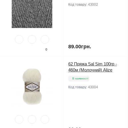
Код товару:
43002
89.00грн.
0
62 Пряжа Sal Sim 100гр -
460м (Молочний) Alize
В наявності
Код товару:
43004