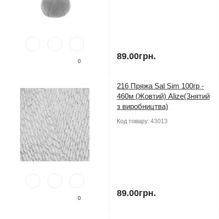
89.00грн.
0
216 Пряжа Sal Sim 100гр -
460м (Жовтий) Alize(Знятий
з виробництва)
Код товару:
43013
89.00грн.
0