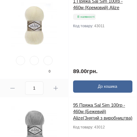
1 Пряжа Sal Sim 100гр -
460м (Кремовий) Alize
В наявності
Код товару:
43011
89.00грн.
0
До кошика
95 Пряжа Sal Sim 100гр -
460м (Бежевий)
Alize(Знятий з виробництва)
Код товару:
43012