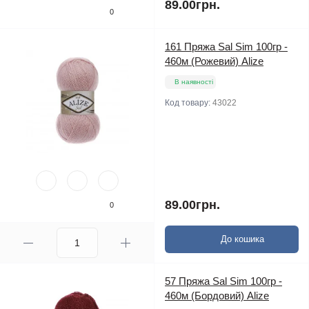
89.00грн.
0
161 Пряжа Sal Sim 100гр -
460м (Рожевий) Alize
В наявності
Код товару:
43022
89.00грн.
0
До кошика
57 Пряжа Sal Sim 100гр -
460м (Бордовий) Alize