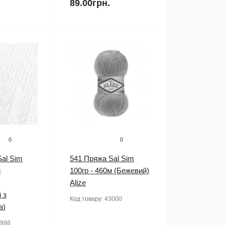
89.00грн.
0
0
al Sim
541 Пряжа Sal Sim
м
100гр - 460м (Бежевий)
Alize
 з
Код товару:
43000
а)
998