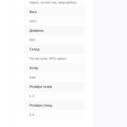
Акрил, поліестер, мікрофібра
Вага
100 г.
Довжина
460
Склад
5% металік, 95% акрил
Колір
Хакі
Розміри гачків
1-3
Розміри спиць
2-4