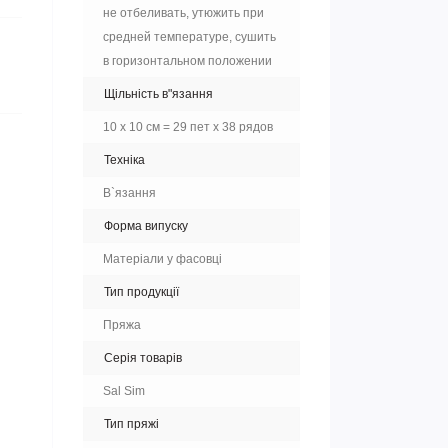
не отбеливать, утюжить при
средней температуре, сушить
в горизонтальном положении
Щільність в"язання
10 х 10 см = 29 пет х 38 рядов
Техніка
В`язання
Форма випуску
Матеріали у фасовці
Тип продукції
Пряжа
Серія товарів
Sal Sim
Тип пряжі