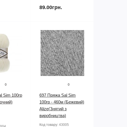
89.00грн.
0
0
l Sim 100гр
697 Пряжа Sal Sim
очний)
100гр - 460м (Бежевий)
Alize(Знятий з
виробництва)
Код товару:
43005
004