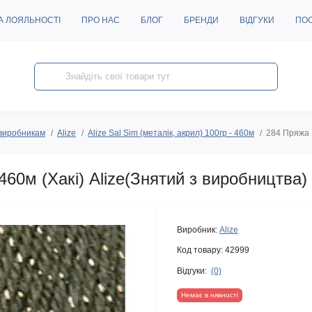
А ЛОЯЛЬНОСТІ
ПРО НАС
БЛОГ
БРЕНДИ
ВІДГУКИ
ПО
виробникам
Alize
Alize Sal Sim (металік, акрил) 100гр - 460м
284 Пряжа S
460м (Хакі) Alize(Знятий з виробництва)
Виробник:
Alize
Код товару:
42999
Відгуки:
(0)
Немає в нявності