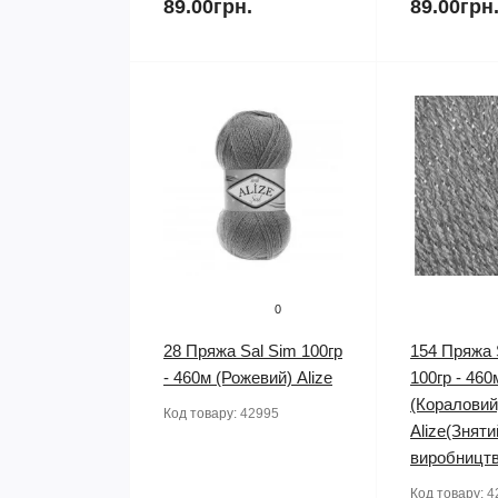
89.00грн.
89.00грн
0
28 Пряжа Sal Sim 100гр
154 Пряжа 
- 460м (Рожевий) Alize
100гр - 460
(Кораловий
Код товару:
42995
Alize(Зняти
виробництв
Код товару:
4