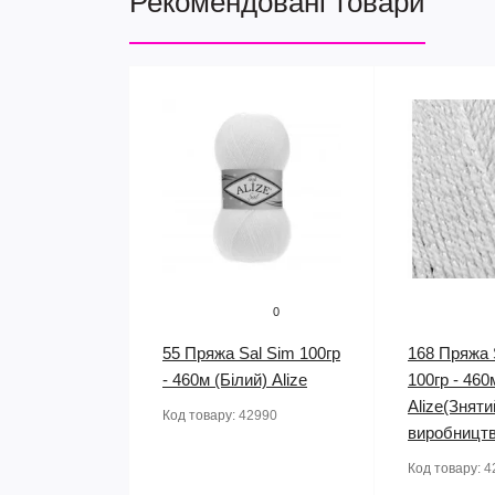
Рекомендовані товари
0
55 Пряжа Sal Sim 100гр
168 Пряжа 
- 460м (Білий) Alize
100гр - 460
Alize(Зняти
Код товару:
42990
виробництв
Код товару:
4