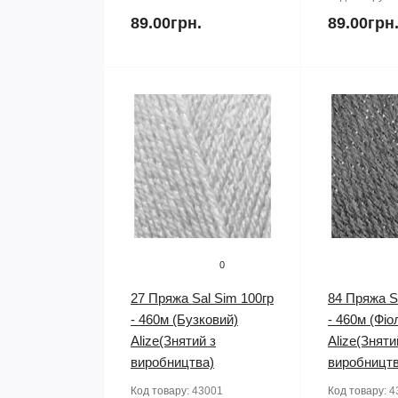
89.00грн.
89.00грн
0
27 Пряжа Sal Sim 100гр
84 Пряжа S
- 460м (Бузковий)
- 460м (Фіо
Alize(Знятий з
Alize(Зняти
виробництва)
виробництв
Код товару:
43001
Код товару:
4