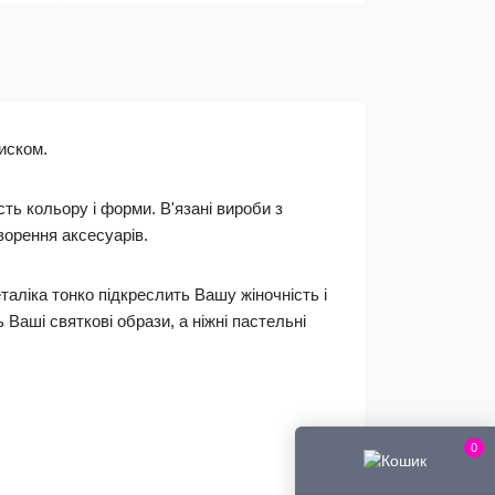
иском.
ть кольору і форми. В'язані вироби з
ворення аксесуарів.
аліка тонко підкреслить Вашу жіночність і
Ваші святкові образи, а ніжні пастельні
0