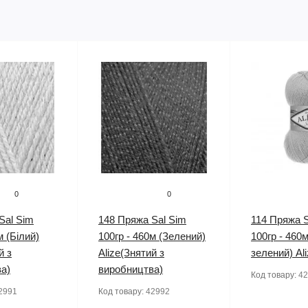
0
0
Sal Sim
148 Пряжа Sal Sim
114 Пряжа S
м (Білий)
100гр - 460м (Зелений)
100гр - 460м
й з
Alize(Знятий з
зелений) Al
а)
виробництва)
Код товару:
42
2991
Код товару:
42992