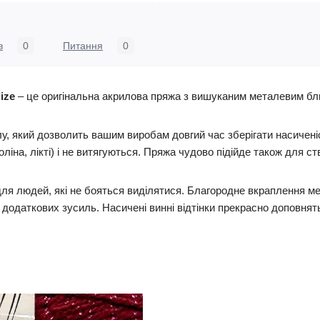
в
0
Питання
0
ize
– це оригінальна акрилова пряжа з вишуканим металевим бл
у, який дозволить вашим виробам довгий час зберігати насиченіс
ліна, лікті) і не витягуються. Пряжа чудово підійде також для ст
ля людей, які не бояться виділятися. Благородне вкраплення мет
додаткових зусиль. Насичені винні відтінки прекрасно доповнять 