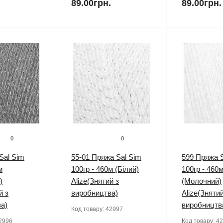
.
89.00грн.
89.00грн.
0
0
Sal Sim
55-01 Пряжа Sal Sim
599 Пряжа S
м
100гр - 460м (Білий)
100гр - 460
)
Alize(Знятий з
(Молочний)
й з
виробництва)
Alize(Знятий
а)
виробництв
Код товару:
42997
2996
Код товару:
42