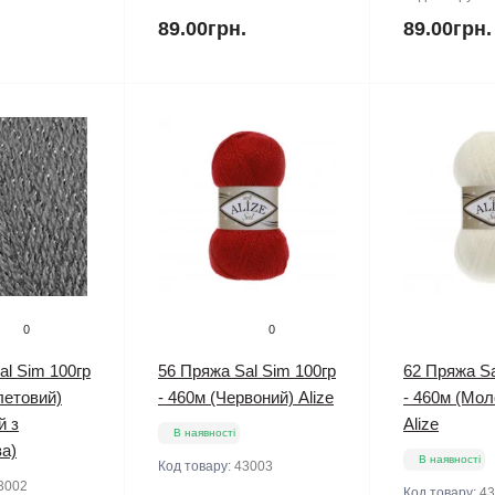
.
89.00грн.
89.00грн.
0
0
al Sim 100гр
56 Пряжа Sal Sim 100гр
62 Пряжа Sa
летовий)
- 460м (Червоний) Alize
- 460м (Мол
й з
Alize
В наявності
а)
В наявності
Код товару:
43003
3002
Код товару:
43