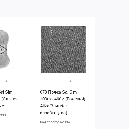
0
0
al Sim
679 Пряжа Sal Sim
 (Світло-
100гр - 460м (Рожевий)
ize
Alize(Знятий з
виробництва)
993
Код товару:
42994