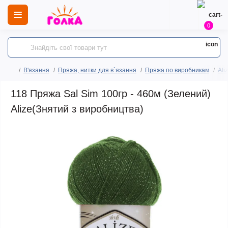
0
В'язання
Пряжа, нитки для в`язання
Пряжа по виробникам
Ali
118 Пряжа Sal Sim 100гр - 460м (Зелений)
Alize(Знятий з виробництва)