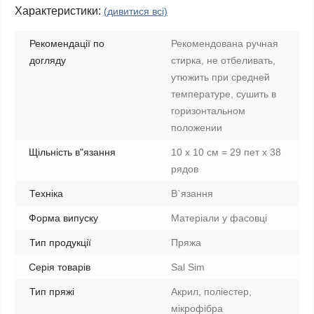
Характеристики:
(дивитися всі)
Рекомендації по
Рекомендована ручная
догляду
стирка, не отбеливать,
утюжить при средней
температуре, сушить в
горизонтальном
положении
Щільність в"язання
10 х 10 см = 29 пет х 38
рядов
Техніка
В`язання
Форма випуску
Матеріали у фасовці
Тип продукції
Пряжа
Серія товарів
Sal Sim
Тип пряжі
Акрил, поліестер,
мікрофібра