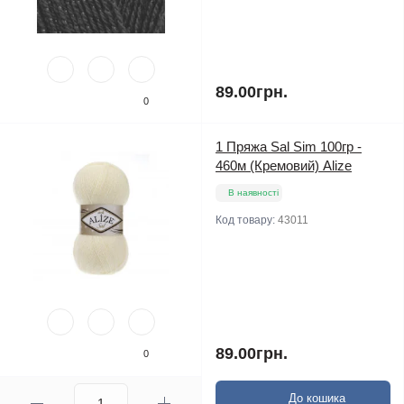
89.00грн.
0
1 Пряжа Sal Sim 100гр -
460м (Кремовий) Alize
В наявності
Код товару:
43011
89.00грн.
0
До кошика