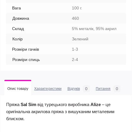
Вага
100 г.
Довжина
460
Склад
5% металік, 95% акрил
Колір
Зелений
Розміри гачків
1-3
Розміри спиць
2-4
0
0
Опис товару
Характеристики
Відгуків
Питання
Пряжа
Sal Sim
від турецького виробника
Alize
– це
оригінальна акрилова пряжа з вишуканим металевим
блиском.