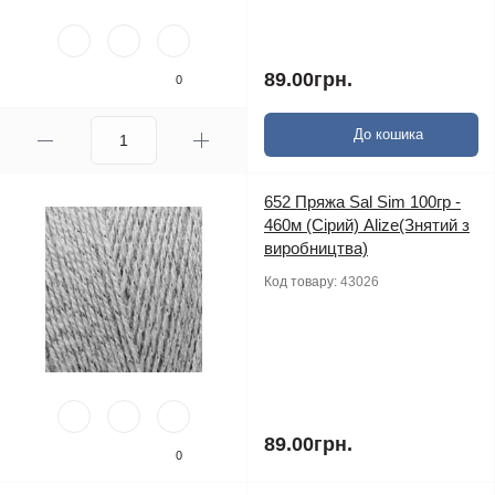
89.00грн.
0
До кошика
652 Пряжа Sal Sim 100гр -
460м (Сірий) Alize(Знятий з
виробництва)
Код товару:
43026
89.00грн.
0