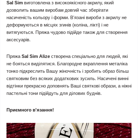
Sal Sim
виготовлена з високоякісного акрилу, який
дозволить вашим виробам довгий час зберігати
насиченість кольору і форми. В'язані вироби з акрилу не
деформуються в місцях згинів (коліна, лікті) і не
витягуються. Пряжа чудово підійде також для створення
аксесуарів.
Пряжа
Sal Sim
Alize
створена спеціально для людей, які
не бояться виділятися. Благородне вкраплення металіка
тонко підкреслить Вашу жіночність і зробить образ більш
святковим без всяких додаткових зусиль. Насичені винні
відтінки прекрасно доповнять Ваші святкові образи, а ніжні
пастельні тони підійдуть для ділових буднів.
Приємного в'язання!