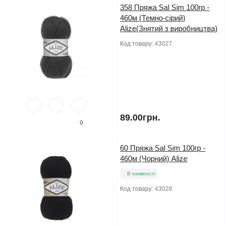
358 Пряжа Sal Sim 100гр -
460м (Темно-сірий)
Alize(Знятий з виробництва)
Код товару:
43027
89.00грн.
0
60 Пряжа Sal Sim 100гр -
460м (Чорний) Alize
В наявності
Код товару:
43028