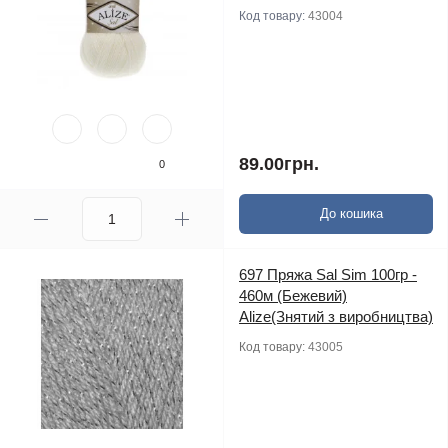
Код товару:
43004
89.00грн.
0
До кошика
697 Пряжа Sal Sim 100гр -
460м (Бежевий)
Alize(Знятий з виробництва)
Код товару:
43005