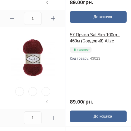
89.00грн.
0
До кошика
57 Пряжа Sal Sim 100гр -
460м (Бордовий) Alize
В наявності
Код товару:
43023
89.00грн.
0
До кошика