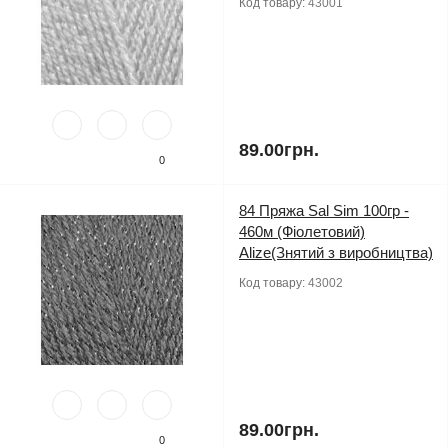
Код товару:
43001
89.00грн.
0
84 Пряжа Sal Sim 100гр -
460м (Фіолетовий)
Alize(Знятий з виробництва)
Код товару:
43002
89.00грн.
0