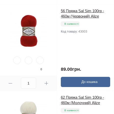
56 Пряжа Sal Sim 100гр -
460м (Червоний) Alize
В наявності
Код товару:
43003
89.00грн.
0
До кошика
62 Пряжа Sal Sim 100гр -
460м (Молочний) Alize
В наявності