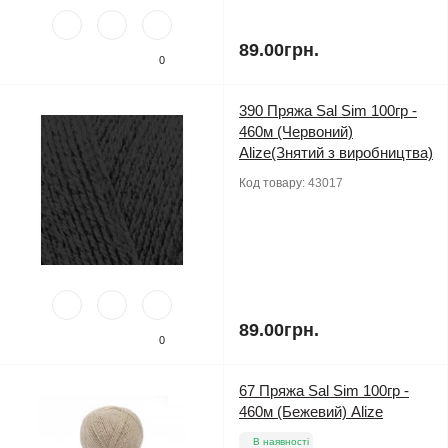
89.00грн.
0
390 Пряжа Sal Sim 100гр -
460м (Червоний)
Alize(Знятий з виробництва)
Код товару:
43017
89.00грн.
0
67 Пряжа Sal Sim 100гр -
460м (Бежевий) Alize
В наявності