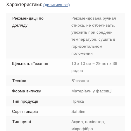
Характеристики:
(дивитися всі)
Рекомендації по
Рекомендована ручная
догляду
стирка, не отбеливать,
утюжить при средней
температуре, сушить в
горизонтальном
положении
Щільність в"язання
10 х 10 см = 29 пет х 38
рядов
Техніка
В`язання
Форма випуску
Матеріали у фасовці
Тип продукції
Пряжа
Серія товарів
Sal Sim
Тип пряжі
Акрил, поліестер,
мікрофібра