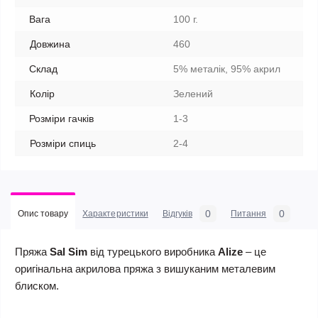
Вага
100 г.
Довжина
460
Склад
5% металік, 95% акрил
Колір
Зелений
Розміри гачків
1-3
Розміри спиць
2-4
0
0
Опис товару
Характеристики
Відгуків
Питання
Пряжа
Sal Sim
від турецького виробника
Alize
– це
оригінальна акрилова пряжа з вишуканим металевим
блиском.