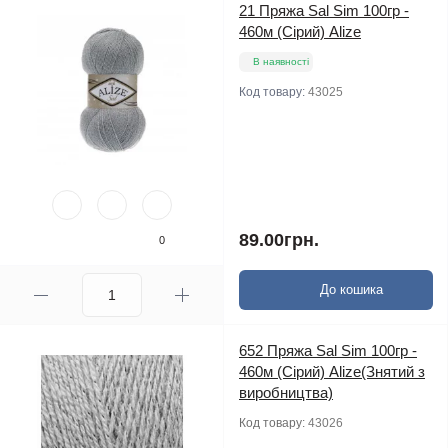
21 Пряжа Sal Sim 100гр -
460м (Сірий) Alize
В наявності
Код товару:
43025
89.00грн.
0
До кошика
652 Пряжа Sal Sim 100гр -
460м (Сірий) Alize(Знятий з
виробництва)
Код товару:
43026