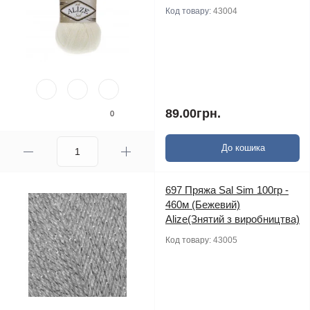
Код товару:
43004
89.00грн.
0
До кошика
697 Пряжа Sal Sim 100гр -
460м (Бежевий)
Alize(Знятий з виробництва)
Код товару:
43005