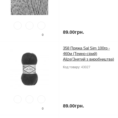
89.00грн.
0
358 Пряжа Sal Sim 100гр -
460м (Темно-сірий)
Alize(Знятий з виробництва)
Код товару:
43027
89.00грн.
0