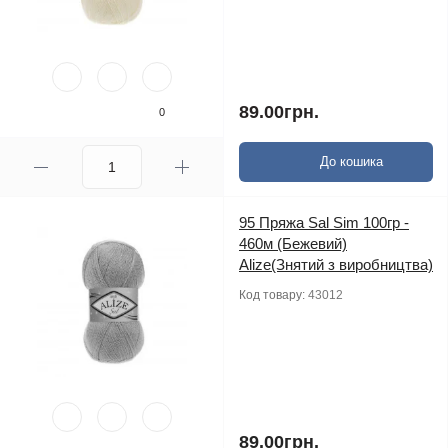
89.00грн.
0
До кошика
95 Пряжа Sal Sim 100гр -
460м (Бежевий)
Alize(Знятий з виробництва)
Код товару:
43012
89.00грн.