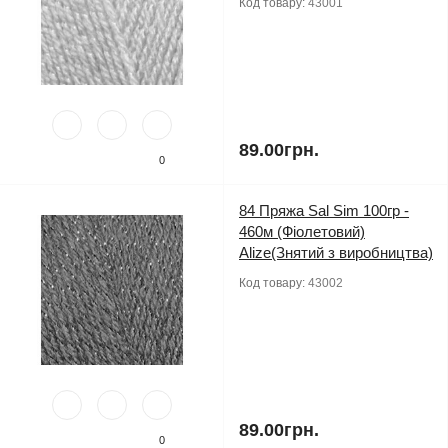
Код товару:
43001
89.00грн.
0
84 Пряжа Sal Sim 100гр -
460м (Фіолетовий)
Alize(Знятий з виробництва)
Код товару:
43002
89.00грн.
0