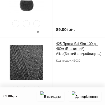
89.00грн.
0
425 Пряжа Sal Sim 100гр -
460м (Блакитний)
Alize(Знятий з виробництва)
Код товару:
43030
89.00грн.
89.00грн.
0