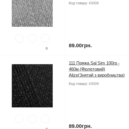
Код товару:
43008
89.00грн.
0
111 Пряжа Sal Sim 100гр -
460м (Фіолетовий)
Alize(Знятий з виробництва)
Код товару:
43009
89.00грн.
0