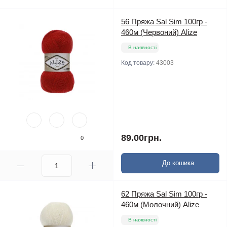
56 Пряжа Sal Sim 100гр -
460м (Червоний) Alize
В наявності
Код товару:
43003
89.00грн.
0
До кошика
62 Пряжа Sal Sim 100гр -
460м (Молочний) Alize
В наявності