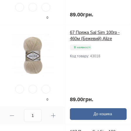
89.00грн.
0
67 Пряжа Sal Sim 100гр -
460м (Бежевий) Alize
В наявності
Код товару:
43018
89.00грн.
0
До кошика