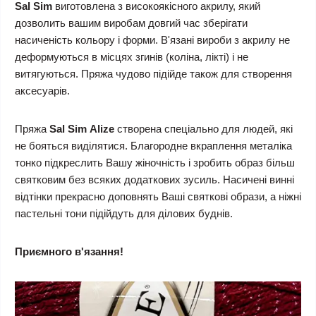
Sal Sim
виготовлена з високоякісного акрилу, який
дозволить вашим виробам довгий час зберігати
насиченість кольору і форми. В'язані вироби з акрилу не
деформуються в місцях згинів (коліна, лікті) і не
витягуються. Пряжа чудово підійде також для створення
аксесуарів.
Пряжа
Sal Sim
Alize
створена спеціально для людей, які
не бояться виділятися. Благородне вкраплення металіка
тонко підкреслить Вашу жіночність і зробить образ більш
святковим без всяких додаткових зусиль. Насичені винні
відтінки прекрасно доповнять Ваші святкові образи, а ніжні
пастельні тони підійдуть для ділових буднів.
Приємного в'язання!