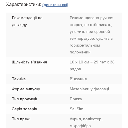
Характеристики:
(дивитися всі)
Рекомендації по
Рекомендована ручная
догляду
стирка, не отбеливать,
утюжить при средней
температуре, сушить в
горизонтальном
положении
Щільність в"язання
10 х 10 см = 29 пет х 38
рядов
Техніка
В`язання
Форма випуску
Матеріали у фасовці
Тип продукції
Пряжа
Серія товарів
Sal Sim
Тип пряжі
Акрил, поліестер,
мікрофібра