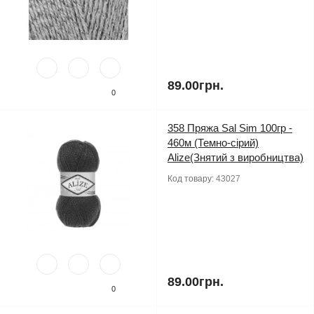
89.00грн.
0
358 Пряжа Sal Sim 100гр -
460м (Темно-сірий)
Alize(Знятий з виробництва)
Код товару:
43027
89.00грн.
0