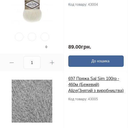
Код товару:
43004
89.00грн.
0
До кошика
697 Пряжа Sal Sim 100гр -
460м (Бежевий)
Alize(Знятий з виробництва)
Код товару:
43005