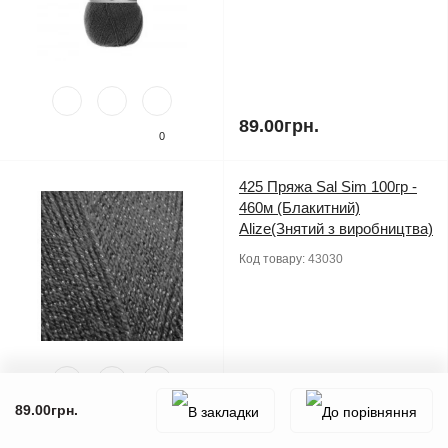
89.00грн.
0
425 Пряжа Sal Sim 100гр -
460м (Блакитний)
Alize(Знятий з виробництва)
Код товару:
43030
89.00грн.
89.00грн.
0