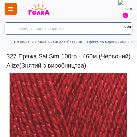
0
В'язання
Пряжа, нитки для в`язання
Пряжа по виробникам
Ali
327 Пряжа Sal Sim 100гр - 460м (Червоний)
Alize(Знятий з виробництва)