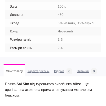
Вага
100 г.
Довжина
460
Склад
5% металік, 95% акрил
Колір
Червоний
Розміри гачків
1-3
Розміри спиць
2-4
0
0
Опис товару
Характеристики
Відгуків
Питання
Пряжа
Sal Sim
від турецького виробника
Alize
– це
оригінальна акрилова пряжа з вишуканим металевим
блиском.