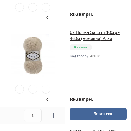
89.00грн.
0
67 Пряжа Sal Sim 100гр -
460м (Бежевий) Alize
В наявності
Код товару:
43018
89.00грн.
0
До кошика