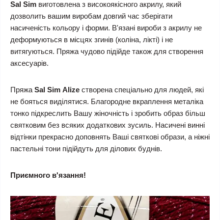
Sal Sim
виготовлена з високоякісного акрилу, який
дозволить вашим виробам довгий час зберігати
насиченість кольору і форми. В'язані вироби з акрилу не
деформуються в місцях згинів (коліна, лікті) і не
витягуються. Пряжа чудово підійде також для створення
аксесуарів.
Пряжа
Sal Sim
Alize
створена спеціально для людей, які
не бояться виділятися. Благородне вкраплення металіка
тонко підкреслить Вашу жіночність і зробить образ більш
святковим без всяких додаткових зусиль. Насичені винні
відтінки прекрасно доповнять Ваші святкові образи, а ніжні
пастельні тони підійдуть для ділових буднів.
Приємного в'язання!