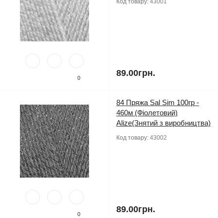
Код товару:
43001
89.00грн.
0
84 Пряжа Sal Sim 100гр -
460м (Фіолетовий)
Alize(Знятий з виробництва)
Код товару:
43002
89.00грн.
0