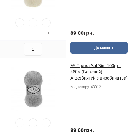
89.00грн.
0
До кошика
95 Пряжа Sal Sim 100гр -
460м (Бежевий)
Alize(Знятий з виробництва)
Код товару:
43012
89.00грн.