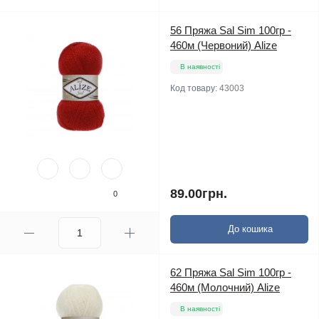
56 Пряжа Sal Sim 100гр -
460м (Червоний) Alize
В наявності
Код товару:
43003
89.00грн.
0
До кошика
62 Пряжа Sal Sim 100гр -
460м (Молочний) Alize
В наявності