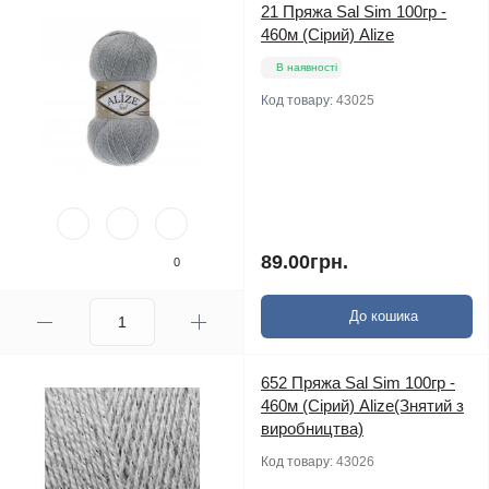
21 Пряжа Sal Sim 100гр -
460м (Сірий) Alize
В наявності
Код товару:
43025
89.00грн.
0
До кошика
652 Пряжа Sal Sim 100гр -
460м (Сірий) Alize(Знятий з
виробництва)
Код товару:
43026