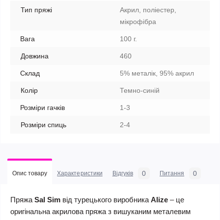
Тип пряжі
Акрил, поліестер,
мікрофібра
Вага
100 г.
Довжина
460
Склад
5% металік, 95% акрил
Колір
Темно-синій
Розміри гачків
1-3
Розміри спиць
2-4
0
0
Опис товару
Характеристики
Відгуків
Питання
Пряжа
Sal Sim
від турецького виробника
Alize
– це
оригінальна акрилова пряжа з вишуканим металевим