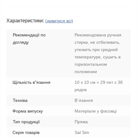
Характеристики:
(дивитися всі)
Рекомендації по
Рекомендована ручная
догляду
стирка, не отбеливать,
утюжить при средней
температуре, сушить в
горизонтальном
положении
Щільність в"язання
10 х 10 см = 29 пет х 38
рядов
Техніка
В`язання
Форма випуску
Матеріали у фасовці
Тип продукції
Пряжа
Серія товарів
Sal Sim