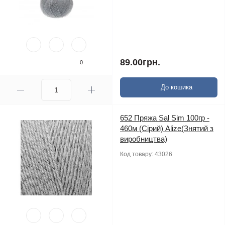
89.00грн.
0
До кошика
652 Пряжа Sal Sim 100гр -
460м (Сірий) Alize(Знятий з
виробництва)
Код товару:
43026