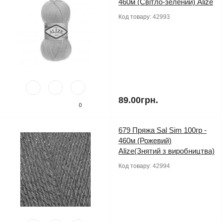
460м (Світло-зелений) Alize
Код товару:
42993
89.00грн.
0
679 Пряжа Sal Sim 100гр -
460м (Рожевий)
Alize(Знятий з виробництва)
Код товару:
42994