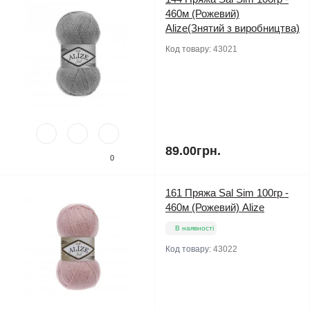
460м (Рожевий)
Alize(Знятий з виробництва)
Код товару:
43021
89.00грн.
0
161 Пряжа Sal Sim 100гр -
460м (Рожевий) Alize
В наявності
Код товару:
43022