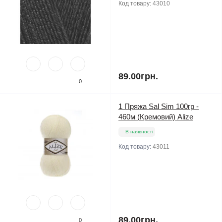
Код товару:
43010
89.00грн.
0
1 Пряжа Sal Sim 100гр -
460м (Кремовий) Alize
В наявності
Код товару:
43011
89.00грн.
0