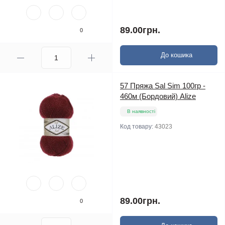
89.00грн.
0
До кошика
57 Пряжа Sal Sim 100гр -
460м (Бордовий) Alize
В наявності
Код товару:
43023
89.00грн.
0