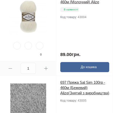
460м (Молочний) Alize
В наявності
Код товару:
43004
89.00грн.
0
До кошика
697 Пряжа Sal Sim 100гр -
460м (Бежевий)
Alize(Знятий з виробництва)
Код товару:
43005