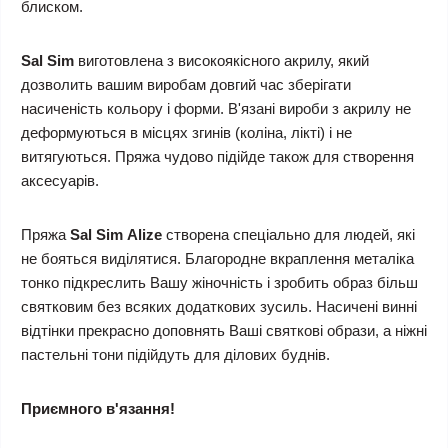
блиском.
Sal Sim
виготовлена з високоякісного акрилу, який
дозволить вашим виробам довгий час зберігати
насиченість кольору і форми. В'язані вироби з акрилу не
деформуються в місцях згинів (коліна, лікті) і не
витягуються. Пряжа чудово підійде також для створення
аксесуарів.
Пряжа
Sal Sim
Alize
створена спеціально для людей, які
не бояться виділятися. Благородне вкраплення металіка
тонко підкреслить Вашу жіночність і зробить образ більш
святковим без всяких додаткових зусиль. Насичені винні
відтінки прекрасно доповнять Ваші святкові образи, а ніжні
пастельні тони підійдуть для ділових буднів.
Приємного в'язання!