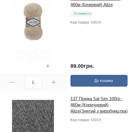
460м (Бежевий) Alize
В наявності
Код товару:
43018
89.00грн.
0
До кошика
137 Пряжа Sal Sim 100гр -
460м (Коричневий)
Alize(Знятий з виробництва)
Код товару:
43019