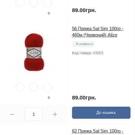
89.00грн.
0
56 Пряжа Sal Sim 100гр -
460м (Червоний) Alize
В наявності
Код товару:
43003
89.00грн.
0
До кошика
62 Пряжа Sal Sim 100гр -