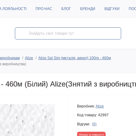
А ЛОЯЛЬНОСТІ
ПРО НАС
БЛОГ
БРЕНДИ
ВІДГУКИ
ПО
виробникам
Alize
Alize Sal Sim (металік, акрил) 100гр - 460м
 з виробництва)
- 460м (Білий) Alize(Знятий з виробницт
Виробник:
Alize
Код товару:
42997
Відгуки:
(0)
Немає в нявності