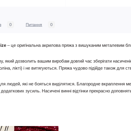
в
0
Питання
0
ize
– це оригінальна акрилова пряжа з вишуканим металевим бл
у, який дозволить вашим виробам довгий час зберігати насиченіс
ліна, лікті) і не витягуються. Пряжа чудово підійде також для ст
ля людей, які не бояться виділятися. Благородне вкраплення мет
додаткових зусиль. Насичені винні відтінки прекрасно доповнять 