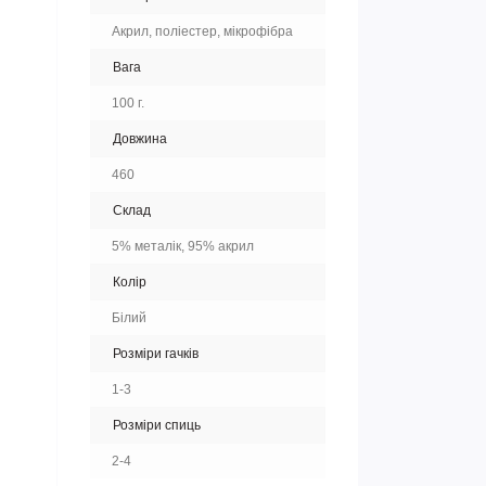
Акрил, поліестер, мікрофібра
Вага
100 г.
Довжина
460
Склад
5% металік, 95% акрил
Колір
Білий
Розміри гачків
1-3
Розміри спиць
2-4