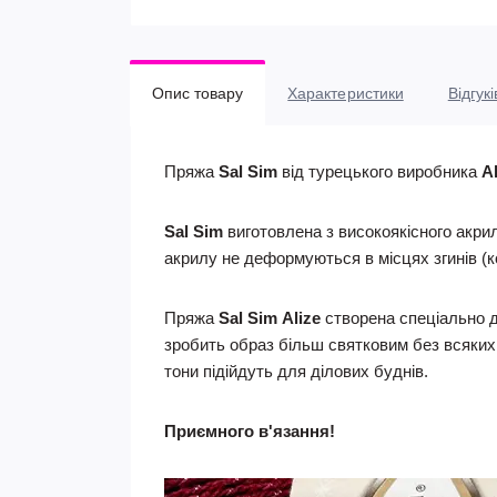
Опис товару
Характеристики
Відгукі
Пряжа
Sal Sim
від турецького виробника
Al
Sal Sim
виготовлена з високоякісного акрил
акрилу не деформуються в місцях згинів (ко
Пряжа
Sal Sim
Alize
створена спеціально д
зробить образ більш святковим без всяких 
тони підійдуть для ділових буднів.
Приємного в'язання!