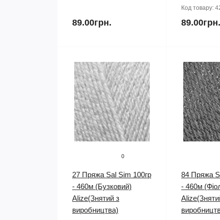
Код товару:
4
89.00грн.
89.00грн
0
27 Пряжа Sal Sim 100гр
84 Пряжа S
- 460м (Бузковий)
- 460м (Фіо
Alize(Знятий з
Alize(Зняти
виробництва)
виробництв