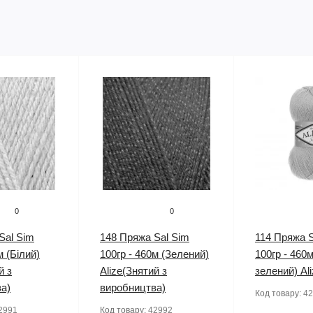
0
0
Sal Sim
148 Пряжа Sal Sim
114 Пряжа S
м (Білий)
100гр - 460м (Зелений)
100гр - 460м
й з
Alize(Знятий з
зелений) Al
а)
виробництва)
Код товару:
42
2991
Код товару:
42992