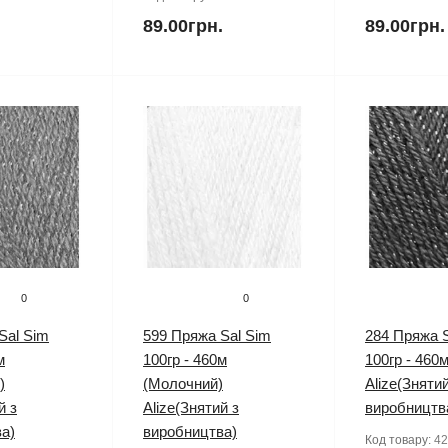
.
89.00грн.
89.00грн.
0
0
Sal Sim
599 Пряжа Sal Sim
284 Пряжа S
м
100гр - 460м
100гр - 460м
)
(Молочний)
Alize(Знятий
й з
Alize(Знятий з
виробництв
а)
виробництва)
Код товару:
42