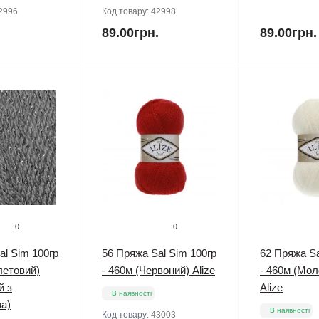
2996
Код товару:
42998
.
89.00грн.
89.00грн.
0
0
al Sim 100гр
56 Пряжа Sal Sim 100гр
62 Пряжа Sa
летовий)
- 460м (Червоний) Alize
- 460м (Мол
й з
Alize
В наявності
а)
В наявності
Код товару:
43003