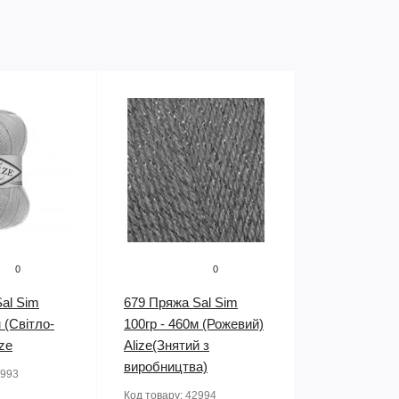
0
0
al Sim
679 Пряжа Sal Sim
 (Світло-
100гр - 460м (Рожевий)
ize
Alize(Знятий з
виробництва)
993
Код товару:
42994