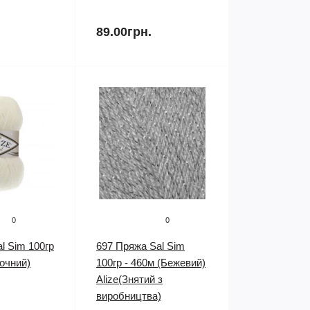
89.00грн.
0
0
l Sim 100гр
697 Пряжа Sal Sim
очний)
100гр - 460м (Бежевий)
Alize(Знятий з
виробництва)