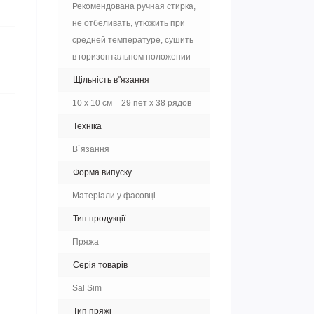
Рекомендована ручная стирка,
не отбеливать, утюжить при
средней температуре, сушить
в горизонтальном положении
Щільність в"язання
10 х 10 см = 29 пет х 38 рядов
Техніка
В`язання
Форма випуску
Матеріали у фасовці
Тип продукції
Пряжа
Серія товарів
Sal Sim
Тип пряжі