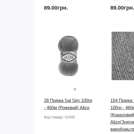
89.00грн.
89.00грн
0
28 Пряжа Sal Sim 100гр
154 Пряжа 
- 460м (Рожевий) Alize
100гр - 460
(Кораловий
Код товару:
42995
Alize(Зняти
виробництв