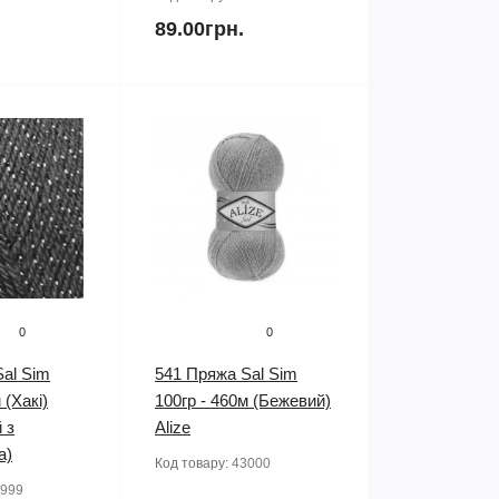
89.00грн.
0
0
al Sim
541 Пряжа Sal Sim
 (Хакі)
100гр - 460м (Бежевий)
 з
Alize
а)
Код товару:
43000
999