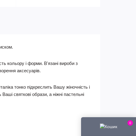
иском.
ть кольору і форми. В'язані вироби з
ворення аксесуарів.
аліка тонко підкреслить Вашу жіночність і
Ваші святкові образи, а ніжні пастельні
0