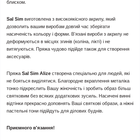
блиском.
Sal Sim
виготовлена з високоякісного акрилу, який
дозволить вашим виробам довгий час зберігати
насиченість кольору і форми. В'язані вироби з акрилу не
деформуються в місцях згинів (коліна, лікті) і не
витягуються. Пряжа чудово підійде також для створення
аксесуарів.
Пряжа
Sal Sim
Alize
створена спеціально для людей, які
не бояться виділятися. Благородне вкраплення металіка
тонко підкреслить Вашу жіночність і зробить образ більш
святковим без всяких додаткових зусиль. Насичені винні
відтінки прекрасно доповнять Ваші святкові образи, а ніжні
пастельні тони підійдуть для ділових буднів.
Приємного в'язання!