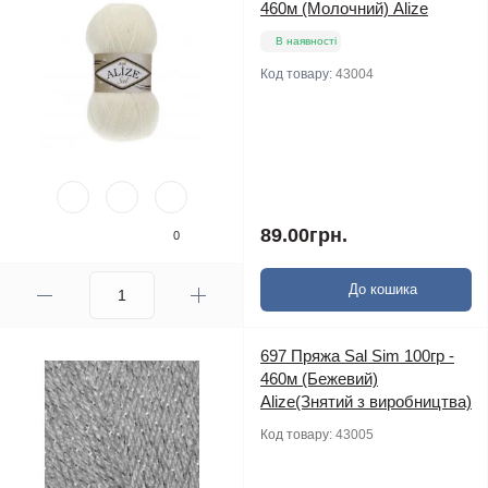
460м (Молочний) Alize
В наявності
Код товару:
43004
89.00грн.
0
До кошика
697 Пряжа Sal Sim 100гр -
460м (Бежевий)
Alize(Знятий з виробництва)
Код товару:
43005