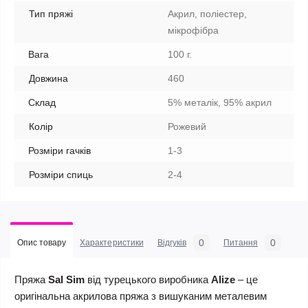
Тип пряжі
Акрил, поліестер,
мікрофібра
Вага
100 г.
Довжина
460
Склад
5% металік, 95% акрил
Колір
Рожевий
Розміри гачків
1-3
Розміри спиць
2-4
0
0
Опис товару
Характеристики
Відгуків
Питання
Пряжа
Sal Sim
від турецького виробника
Alize
– це
оригінальна акрилова пряжа з вишуканим металевим