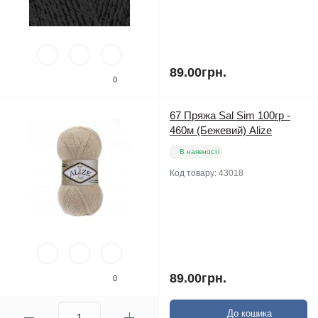
89.00грн.
0
67 Пряжа Sal Sim 100гр -
460м (Бежевий) Alize
В наявності
Код товару:
43018
89.00грн.
0
До кошика