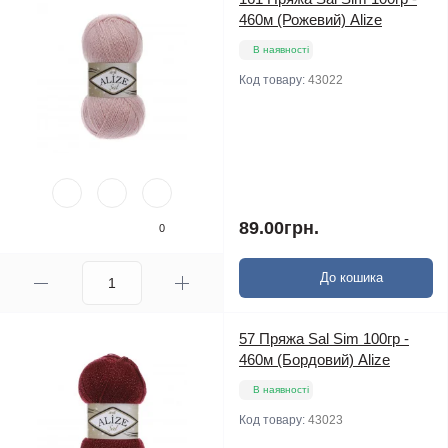
460м (Рожевий) Alize
В наявності
Код товару:
43022
89.00грн.
0
До кошика
57 Пряжа Sal Sim 100гр -
460м (Бордовий) Alize
В наявності
Код товару:
43023