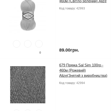
460м (Світло-зелений) Alize
Код товару:
42993
89.00грн.
0
679 Пряжа Sal Sim 100гр -
460м (Рожевий)
Alize(Знятий з виробництва)
Код товару:
42994