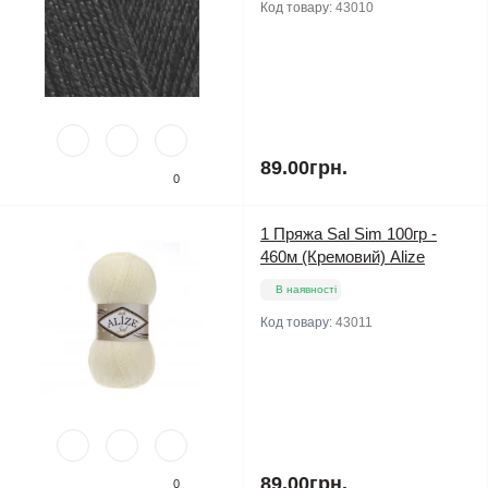
Код товару:
43010
89.00грн.
0
1 Пряжа Sal Sim 100гр -
460м (Кремовий) Alize
В наявності
Код товару:
43011
89.00грн.
0