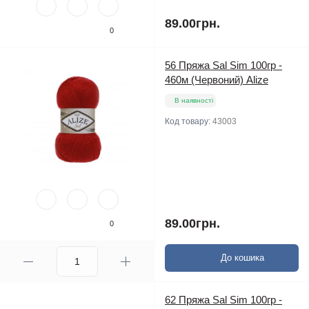
89.00грн.
0
56 Пряжа Sal Sim 100гр -
460м (Червоний) Alize
В наявності
Код товару:
43003
89.00грн.
0
До кошика
62 Пряжа Sal Sim 100гр -