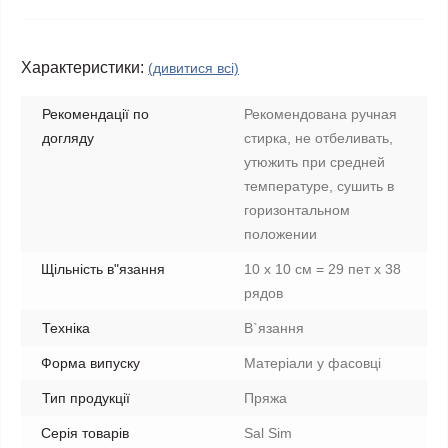
Характеристики:
(дивитися всі)
Рекомендації по
Рекомендована ручная
догляду
стирка, не отбеливать,
утюжить при средней
температуре, сушить в
горизонтальном
положении
Щільність в"язання
10 х 10 см = 29 пет х 38
рядов
Техніка
В`язання
Форма випуску
Матеріали у фасовці
Тип продукції
Пряжа
Серія товарів
Sal Sim