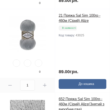
89.00грн.
0
21 Пряжа Sal Sim 100гр -
460м (Сірий) Alize
В наявності
Код товару:
43025
89.00грн.
0
До кошика
652 Пряжа Sal Sim 100гр -
460м (Сірий) Alize(Знятий з
виробництва)