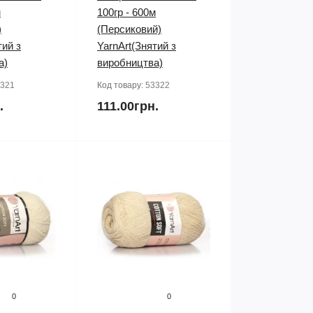
м
100гр - 600м
)
(Персиковий)
тий з
YarnArt(Знятий з
а)
виробництва)
321
Код товару:
53322
.
111.00грн.
0
0