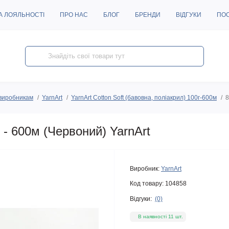
А ЛОЯЛЬНОСТІ
ПРО НАС
БЛОГ
БРЕНДИ
ВІДГУКИ
ПО
виробникам
YarnArt
YarnArt Cotton Soft (бавовна, поліакрил) 100г-600м
8
 - 600м (Червоний) YarnArt
Виробник:
YarnArt
Код товару:
104858
Відгуки:
(0)
В наявності 11 шт.