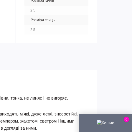
Розміри гачків
2,5
Розміри спиць
2,5
на, тонка, не линяє і не вигоряє.
иходять м'які, дуже легкі, зносостійкі.
0
жемпером, жакетом, светром і іншими
в догляді за ними.