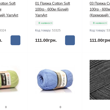
tton Soft
01 Пряжа Cotton Soft
03 Пряжа Co
м
100гр - 600м (Білий)
100гр - 600
ий) YarnArt
YarnArt
(Кремовий) 
В наявності
В наявності
3324
Код товару:
53325
Код товару:
53
н.
111.00грн.
111.00грн
0
0