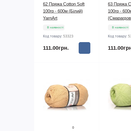
62 Пряжа Cotton Soft
63 Пряжа Co
100гр - 600м (Білий)
100гр - 600
YarnArt
(Смарагдов
В наявності
В наявності
Код товару:
53323
Код товару:
5
111.00грн.
111.00гр
0