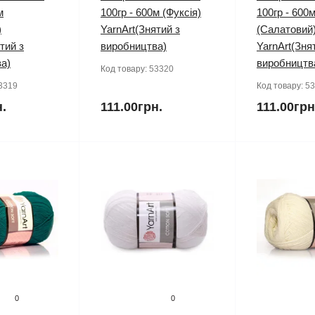
м
100гр - 600м (Фуксія)
100гр - 600
)
YarnArt(Знятий з
(Салатовий
тий з
виробництва)
YarnArt(Зня
а)
виробництв
Код товару:
53320
3319
Код товару:
53
н.
111.00грн.
111.00грн
0
0