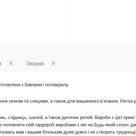
в
0
Питання
0
готовлена з бавовни і поліакрилу.
ня гачком та спицями, а також для машинного в'язання. Нитка рів
ь, спідниць, шалей, а також дитячих речей. Вироби з цієї пряжі в
е поповнити свій гардероб виробами з неї на будь-який сезон: д
служать вам і вашим близьким дуже довго і не створять труднощі 