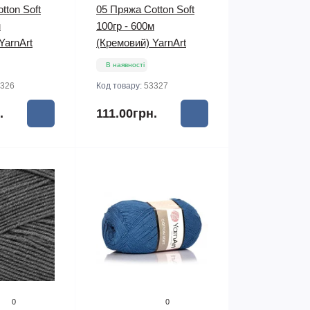
tton Soft
05 Пряжа Cotton Soft
м
100гр - 600м
YarnArt
(Кремовий) YarnArt
В наявності
326
Код товару:
53327
.
111.00грн.
0
0