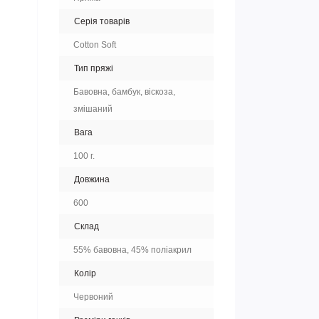
Серія товарів
Cotton Soft
Тип пряжі
Бавовна, бамбук, віскоза,
змішаний
Вага
100 г.
Довжина
600
Склад
55% бавовна, 45% поліакрил
Колір
Червоний