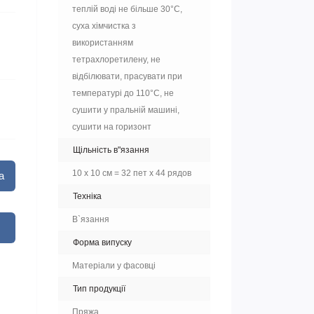
теплій воді не більше 30°C,
суха хімчистка з
використанням
тетрахлоретилену, не
відбілювати, прасувати при
температурі до 110°C, не
сушити у пральній машині,
сушити на горизонт
Щільність в"язання
10 х 10 см = 32 пет х 44 рядов
а
Техніка
В`язання
Форма випуску
Матеріали у фасовці
Тип продукції
Пряжа