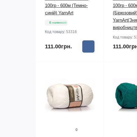
100гр - 600м (Темно-
100гр - 600
синій) YarnArt
(Бірюзовий
YarnArt(Зня
В наявності
виробництв
Код товару:
53318
Код товару:
5
111.00грн.
111.00гр
0