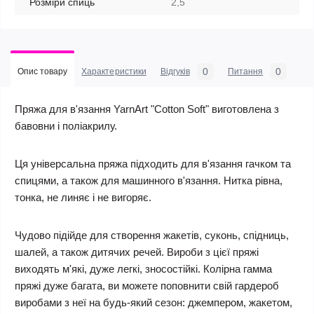
Розміри спиць
2,5
0
0
Опис товару
Характеристики
Відгуків
Питання
Пряжа для в'язання YarnArt "Cotton Soft" виготовлена з
бавовни і поліакрилу.
Ця універсальна пряжа підходить для в'язання гачком та
спицями, а також для машинного в'язання. Нитка рівна,
тонка, не линяє і не вигоряє.
Чудово підійде для створення жакетів, суконь, спідниць,
шалей, а також дитячих речей. Вироби з цієї пряжі
виходять м'які, дуже легкі, зносостійкі. Колірна гамма
пряжі дуже багата, ви можете поповнити свій гардероб
виробами з неї на будь-який сезон: джемпером, жакетом,