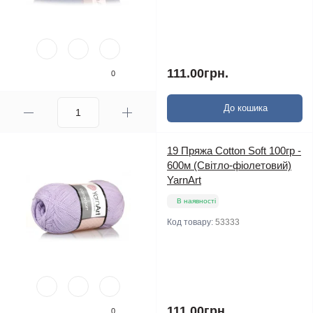
111.00грн.
0
До кошика
19 Пряжа Cotton Soft 100гр -
600м (Світло-фіолетовий)
YarnArt
В наявності
Код товару:
53333
111.00грн.
0