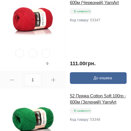
600м (Червоний) YarnArt
В наявності
Код товару:
53347
111.00грн.
0
До кошика
52 Пряжа Cotton Soft 100гр -
600м (Зелений) YarnArt
В наявності
Код товару:
53348