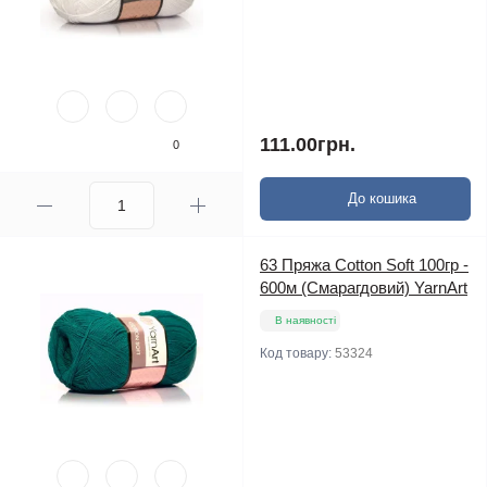
111.00грн.
0
До кошика
63 Пряжа Cotton Soft 100гр -
600м (Смарагдовий) YarnArt
В наявності
Код товару:
53324