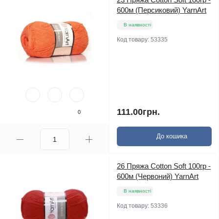
600м (Персиковий) YarnArt
В наявності
Код товару:
53335
111.00грн.
0
До кошика
26 Пряжа Cotton Soft 100гр -
600м (Червоний) YarnArt
В наявності
Код товару:
53336