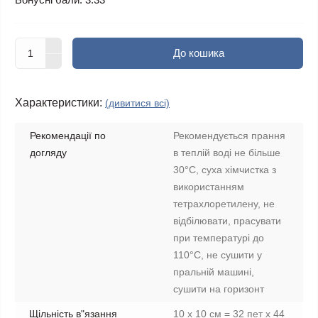
До кошика
Характеристики:
(дивитися всі)
Рекомендації по
Рекомендується прання
догляду
в теплій воді не більше
30°C, суха хімчистка з
використанням
тетрахлоретилену, не
відбілювати, прасувати
при температурі до
110°C, не сушити у
пральній машині,
сушити на горизонт
Щільність в"язання
10 х 10 см = 32 пет х 44