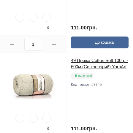
111.00грн.
0
До кошика
49 Пряжа Cotton Soft 100гр -
600м (Світло-сірий) YarnArt
В наявності
Код товару:
53345
111.00грн.
0