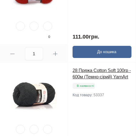
111.00грн.
0
До кошика
28 Пряжа Cotton Soft 100гр -
600м (Темно-сірий) YarnArt
В наявності
Код товару:
53337