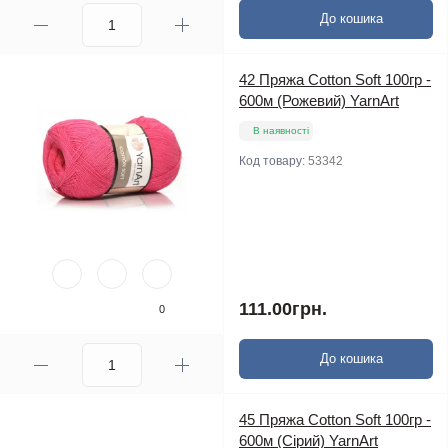
До кошика
42 Пряжа Cotton Soft 100гр -
600м (Рожевий) YarnArt
В наявності
Код товару:
53342
111.00грн.
0
До кошика
45 Пряжа Cotton Soft 100гр -
600м (Сірий) YarnArt