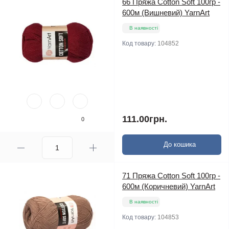
66 Пряжа Cotton Soft 100гр -
600м (Вишневий) YarnArt
В наявності
Код товару:
104852
111.00грн.
0
До кошика
71 Пряжа Cotton Soft 100гр -
600м (Коричневий) YarnArt
В наявності
Код товару:
104853