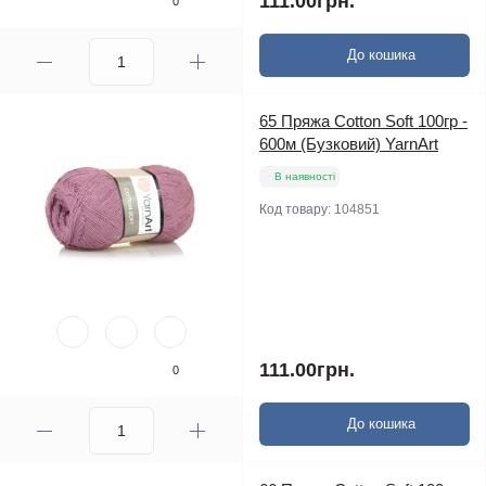
111.00грн.
0
До кошика
65 Пряжа Cotton Soft 100гр -
600м (Бузковий) YarnArt
В наявності
Код товару:
104851
111.00грн.
0
До кошика