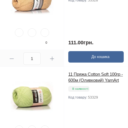
Код товару:
53328
111.00грн.
0
До кошика
11 Пряжа Cotton Soft 100гр -
600м (Оливковий) YarnArt
В наявності
Код товару:
53329