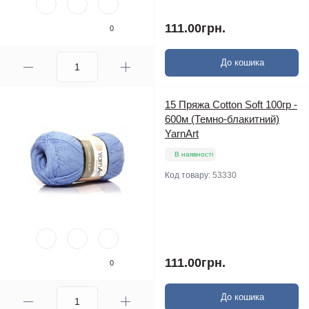
111.00грн.
0
До кошика
15 Пряжа Cotton Soft 100гр -
600м (Темно-блакитний)
YarnArt
В наявності
Код товару:
53330
111.00грн.
0
До кошика