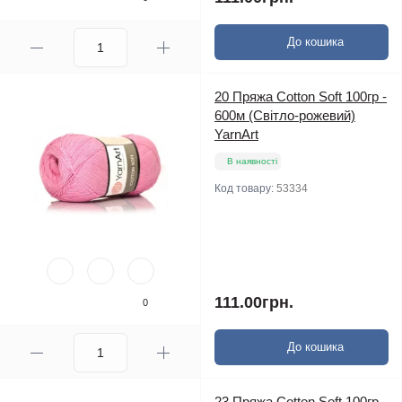
До кошика
20 Пряжа Cotton Soft 100гр -
600м (Світло-рожевий)
YarnArt
В наявності
Код товару:
53334
111.00грн.
0
До кошика
23 Пряжа Cotton Soft 100гр -