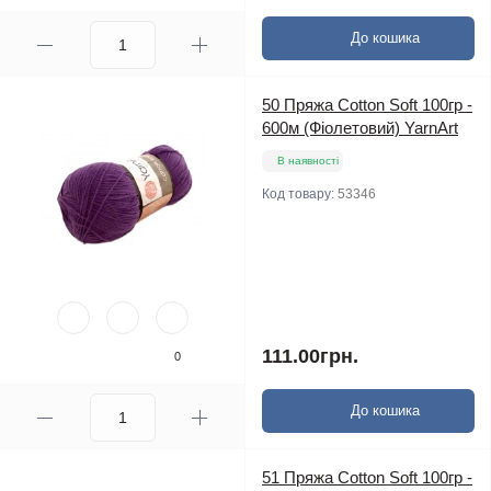
До кошика
50 Пряжа Cotton Soft 100гр -
600м (Фіолетовий) YarnArt
В наявності
Код товару:
53346
111.00грн.
0
До кошика
51 Пряжа Cotton Soft 100гр -