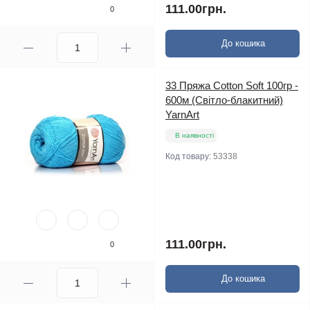
111.00грн.
0
До кошика
33 Пряжа Cotton Soft 100гр -
600м (Світло-блакитний)
YarnArt
В наявності
Код товару:
53338
111.00грн.
0
До кошика