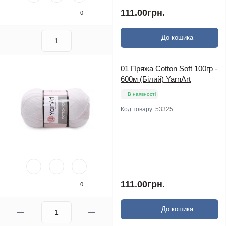
111.00грн.
0
До кошика
01 Пряжа Cotton Soft 100гр -
600м (Білий) YarnArt
В наявності
Код товару:
53325
111.00грн.
0
До кошика