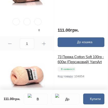
111.00грн.
0
До кошика
73 Пряжа Cotton Soft 100гр -
600м (Персиковий) YarnArt
В наявності
Код товару:
104854
111.00грн.
Купити