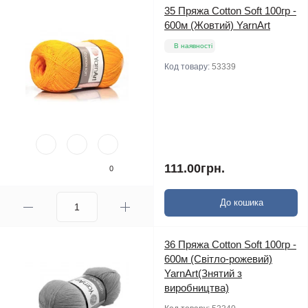
35 Пряжа Cotton Soft 100гр -
600м (Жовтий) YarnArt
В наявності
Код товару:
53339
111.00грн.
0
До кошика
36 Пряжа Cotton Soft 100гр -
600м (Світло-рожевий)
YarnArt(Знятий з
виробництва)