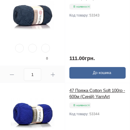
В наявності
Код товару:
53343
111.00грн.
0
До кошика
47 Пряжа Cotton Soft 100гр -
600м (Синій) YarnArt
В наявності
Код товару:
53344