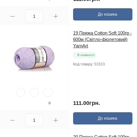
До кошика
19 Пряжа Cotton Soft 100гр -
600м (Світло-фіолетовий)
YarnArt
В наявності
Код товару:
53333
111.00грн.
0
До кошика
20 Пряжа Cotton Soft 100гр -