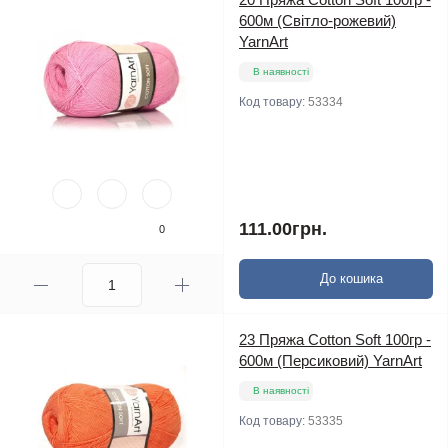
600м (Світло-рожевий)
YarnArt
В наявності
Код товару:
53334
111.00грн.
0
До кошика
23 Пряжа Cotton Soft 100гр -
600м (Персиковий) YarnArt
В наявності
Код товару:
53335