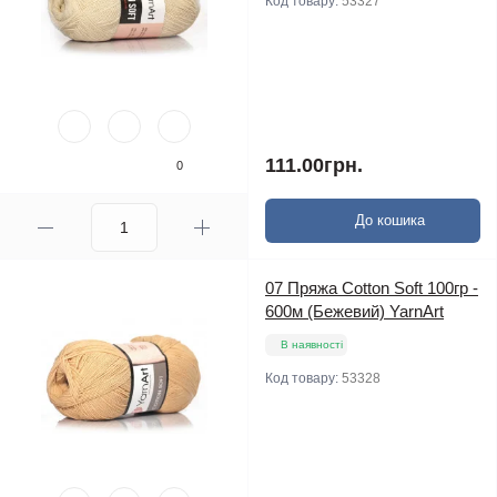
Код товару:
53327
111.00грн.
0
До кошика
07 Пряжа Cotton Soft 100гр -
600м (Бежевий) YarnArt
В наявності
Код товару:
53328