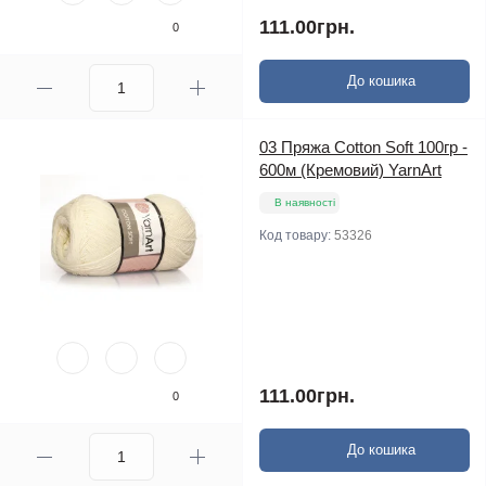
111.00грн.
0
До кошика
03 Пряжа Cotton Soft 100гр -
600м (Кремовий) YarnArt
В наявності
Код товару:
53326
111.00грн.
0
До кошика