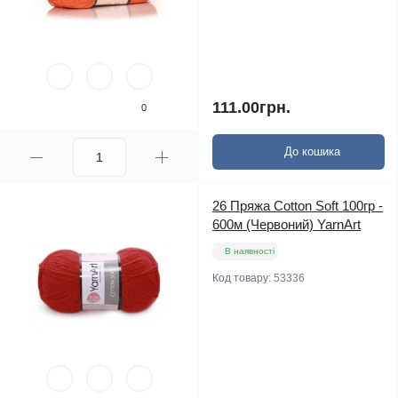
111.00грн.
0
До кошика
26 Пряжа Cotton Soft 100гр -
600м (Червоний) YarnArt
В наявності
Код товару:
53336