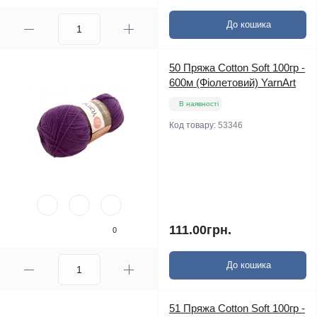
До кошика
50 Пряжа Cotton Soft 100гр -
600м (Фіолетовий) YarnArt
В наявності
Код товару:
53346
111.00грн.
0
До кошика
51 Пряжа Cotton Soft 100гр -