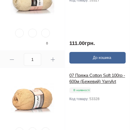
Код товару:
53327
111.00грн.
0
До кошика
07 Пряжа Cotton Soft 100гр -
600м (Бежевий) YarnArt
В наявності
Код товару:
53328