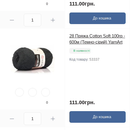
111.00грн.
0
До кошика
28 Пряжа Cotton Soft 100гр -
600м (Темно-сірий) YarnArt
В наявності
Код товару:
53337
111.00грн.
0
До кошика