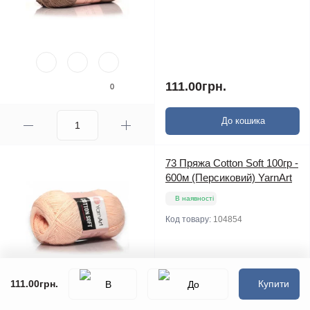
111.00грн.
0
До кошика
73 Пряжа Cotton Soft 100гр -
600м (Персиковий) YarnArt
В наявності
Код товару:
104854
111.00грн.
Купити