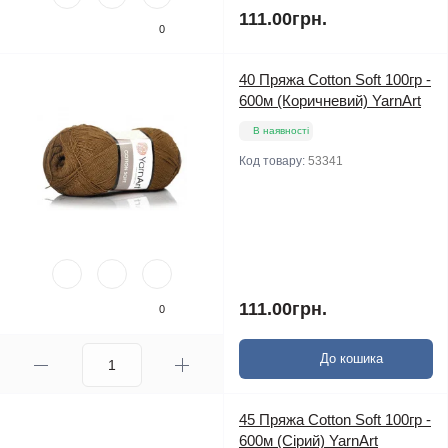
111.00грн.
0
40 Пряжа Cotton Soft 100гр -
600м (Коричневий) YarnArt
В наявності
Код товару:
53341
111.00грн.
0
До кошика
45 Пряжа Cotton Soft 100гр -
600м (Сірий) YarnArt