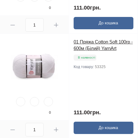
111.00грн.
0
До кошика
01 Пряжа Cotton Soft 100гр -
600м (Білий) YarnArt
В наявності
Код товару:
53325
111.00грн.
0
До кошика