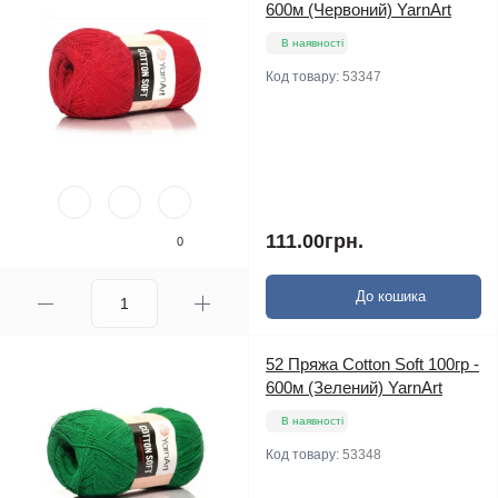
600м (Червоний) YarnArt
В наявності
Код товару:
53347
111.00грн.
0
До кошика
52 Пряжа Cotton Soft 100гр -
600м (Зелений) YarnArt
В наявності
Код товару:
53348