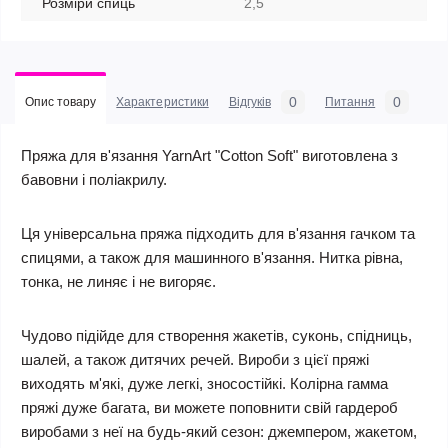
Розміри спиць
2,5
0
0
Опис товару
Характеристики
Відгуків
Питання
Пряжа для в'язання YarnArt "Cotton Soft" виготовлена з
бавовни і поліакрилу.
Ця універсальна пряжа підходить для в'язання гачком та
спицями, а також для машинного в'язання. Нитка рівна,
тонка, не линяє і не вигоряє.
Чудово підійде для створення жакетів, суконь, спідниць,
шалей, а також дитячих речей. Вироби з цієї пряжі
виходять м'які, дуже легкі, зносостійкі. Колірна гамма
пряжі дуже багата, ви можете поповнити свій гардероб
виробами з неї на будь-який сезон: джемпером, жакетом,