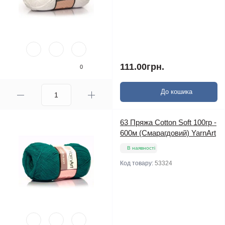
111.00грн.
0
До кошика
63 Пряжа Cotton Soft 100гр -
600м (Смарагдовий) YarnArt
В наявності
Код товару:
53324