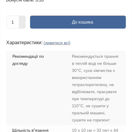
До кошика
Характеристики:
(дивитися всі)
Рекомендації по
Рекомендується прання
догляду
в теплій воді не більше
30°C, суха хімчистка з
використанням
тетрахлоретилену, не
відбілювати, прасувати
при температурі до
110°C, не сушити у
пральній машині,
сушити на горизонт
Щільність в"язання
10 х 10 см = 32 пет х 44