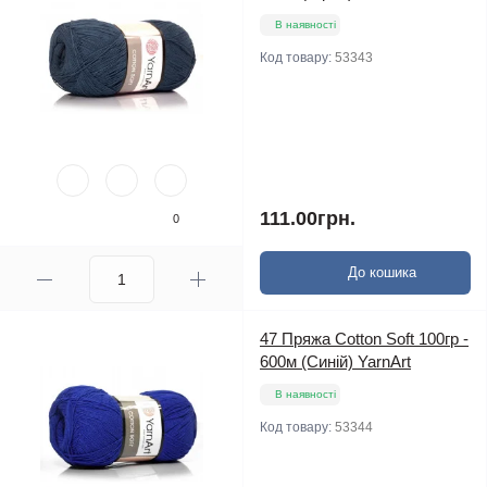
В наявності
Код товару:
53343
111.00грн.
0
До кошика
47 Пряжа Cotton Soft 100гр -
600м (Синій) YarnArt
В наявності
Код товару:
53344