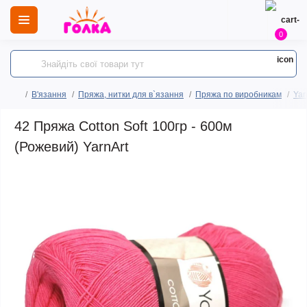
0
В'язання
Пряжа, нитки для в`язання
Пряжа по виробникам
Yar
42 Пряжа Cotton Soft 100гр - 600м
(Рожевий) YarnArt