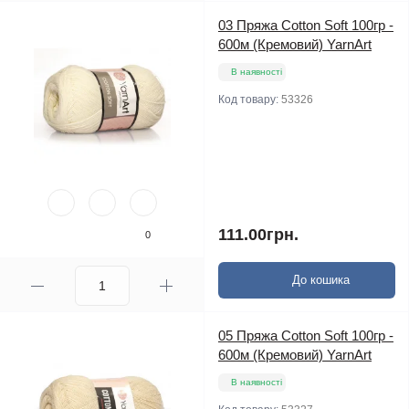
03 Пряжа Cotton Soft 100гр -
600м (Кремовий) YarnArt
В наявності
Код товару:
53326
111.00грн.
0
До кошика
05 Пряжа Cotton Soft 100гр -
600м (Кремовий) YarnArt
В наявності