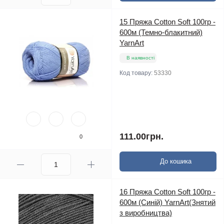
15 Пряжа Cotton Soft 100гр -
600м (Темно-блакитний)
YarnArt
В наявності
Код товару:
53330
111.00грн.
0
До кошика
16 Пряжа Cotton Soft 100гр -
600м (Синій) YarnArt(Знятий
з виробництва)