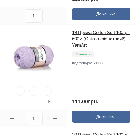
До кошика
19 Пряжа Cotton Soft 100гр -
600м (Світло-фіолетовий)
YarnArt
В наявності
Код товару:
53333
111.00грн.
0
До кошика
20 Пряжа Cotton Soft 100гр -