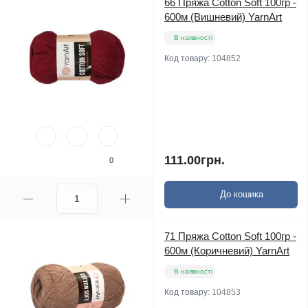
66 Пряжа Cotton Soft 100гр -
600м (Вишневий) YarnArt
В наявності
Код товару:
104852
111.00грн.
0
До кошика
71 Пряжа Cotton Soft 100гр -
600м (Коричневий) YarnArt
В наявності
Код товару:
104853