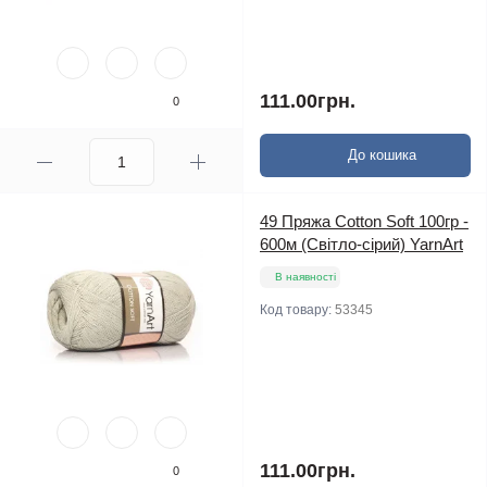
111.00грн.
0
До кошика
49 Пряжа Cotton Soft 100гр -
600м (Світло-сірий) YarnArt
В наявності
Код товару:
53345
111.00грн.
0