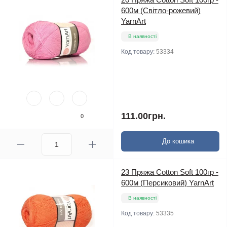
600м (Світло-рожевий)
YarnArt
В наявності
Код товару:
53334
111.00грн.
0
До кошика
23 Пряжа Cotton Soft 100гр -
600м (Персиковий) YarnArt
В наявності
Код товару:
53335