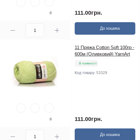
111.00грн.
0
До кошика
11 Пряжа Cotton Soft 100гр -
600м (Оливковий) YarnArt
В наявності
Код товару:
53329
111.00грн.
0
До кошика