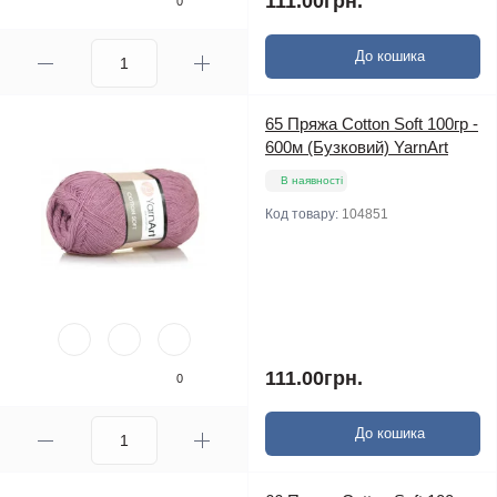
111.00грн.
0
До кошика
65 Пряжа Cotton Soft 100гр -
600м (Бузковий) YarnArt
В наявності
Код товару:
104851
111.00грн.
0
До кошика