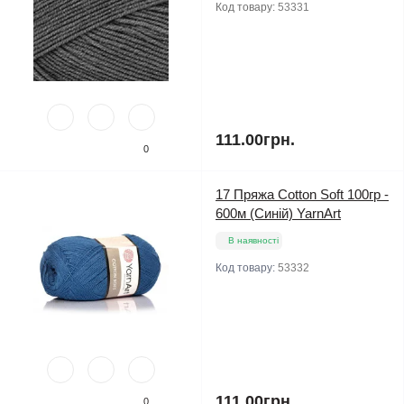
Код товару:
53331
111.00грн.
0
17 Пряжа Cotton Soft 100гр -
600м (Синій) YarnArt
В наявності
Код товару:
53332
111.00грн.
0