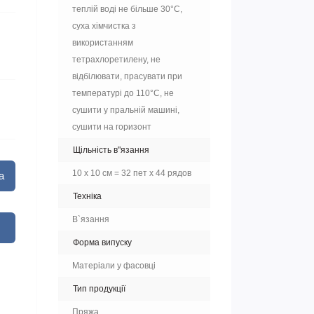
теплій воді не більше 30°C,
суха хімчистка з
використанням
тетрахлоретилену, не
відбілювати, прасувати при
температурі до 110°C, не
сушити у пральній машині,
сушити на горизонт
Щільність в"язання
10 х 10 см = 32 пет х 44 рядов
а
Техніка
В`язання
Форма випуску
Матеріали у фасовці
Тип продукції
Пряжа