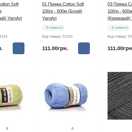
tton Soft
01 Пряжа Cotton Soft
03 Пряжа Co
м
100гр - 600м (Білий)
100гр - 600
ий) YarnArt
YarnArt
(Кремовий) 
В наявності
В наявності
3324
Код товару:
53325
Код товару:
53
н.
111.00грн.
111.00грн
0
0