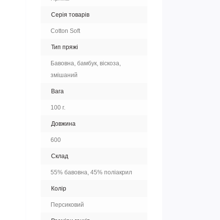
Серія товарів
Cotton Soft
Тип пряжі
Бавовна, бамбук, віскоза,
змішаний
Вага
100 г.
Довжина
600
Склад
55% бавовна, 45% поліакрил
Колір
Персиковий