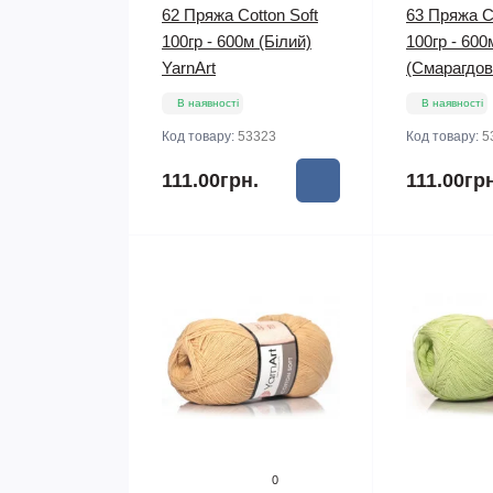
62 Пряжа Cotton Soft
63 Пряжа Co
100гр - 600м (Білий)
100гр - 600
YarnArt
(Смарагдов
В наявності
В наявності
Код товару:
53323
Код товару:
5
111.00грн.
111.00гр
0