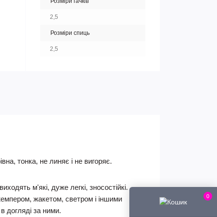
Розміри гачків
2,5
Розміри спиць
2,5
на, тонка, не линяє і не вигоряє.
иходять м'які, дуже легкі, зносостійкі.
0
жемпером, жакетом, светром і іншими
в догляді за ними.