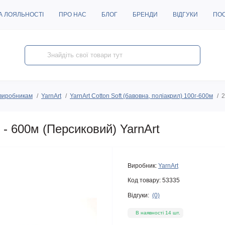
А ЛОЯЛЬНОСТІ
ПРО НАС
БЛОГ
БРЕНДИ
ВІДГУКИ
ПО
виробникам
YarnArt
YarnArt Cotton Soft (бавовна, поліакрил) 100г-600м
2
 - 600м (Персиковий) YarnArt
Виробник:
YarnArt
Код товару:
53335
Відгуки:
(0)
В наявності 14 шт.