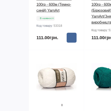
100гр - 600м (Темно-
100гр - 600
синій) YarnArt
(Бірюзовий
YarnArt(Зня
В наявності
виробництв
Код товару:
53318
Код товару:
5
111.00грн.
111.00гр
0