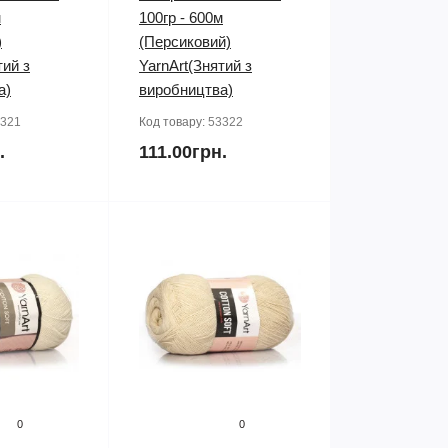
м
100гр - 600м
)
(Персиковий)
тий з
YarnArt(Знятий з
а)
виробництва)
321
Код товару:
53322
.
111.00грн.
0
0