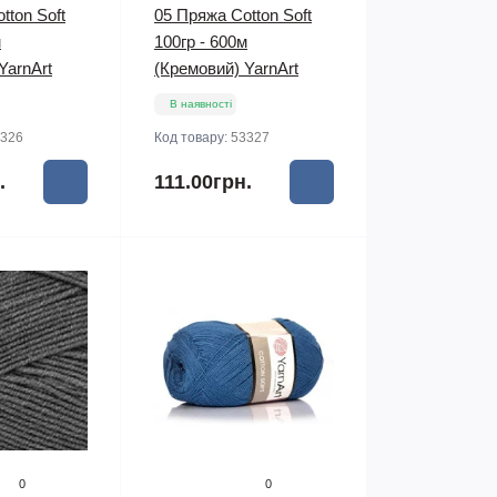
tton Soft
05 Пряжа Cotton Soft
м
100гр - 600м
YarnArt
(Кремовий) YarnArt
В наявності
326
Код товару:
53327
.
111.00грн.
0
0