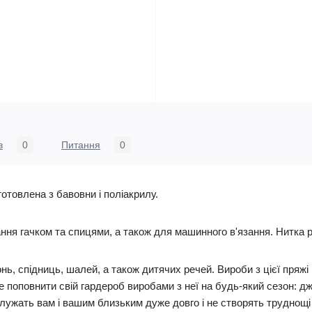
в
0
Питання
0
готовлена з бавовни і поліакрилу.
ня гачком та спицями, а також для машинного в'язання. Нитка рів
ь, спідниць, шалей, а також дитячих речей. Вироби з цієї пряжі в
е поповнити свій гардероб виробами з неї на будь-який сезон: д
служать вам і вашим близьким дуже довго і не створять труднощі 