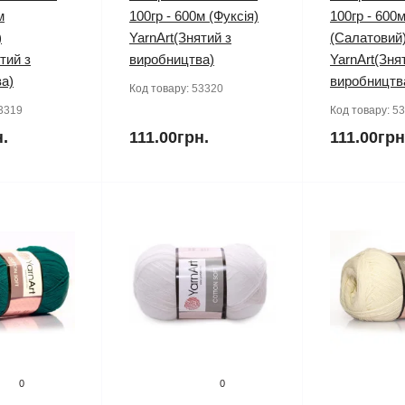
м
100гр - 600м (Фуксія)
100гр - 600
)
YarnArt(Знятий з
(Салатовий
тий з
виробництва)
YarnArt(Зня
а)
виробництв
Код товару:
53320
3319
Код товару:
53
н.
111.00грн.
111.00грн
0
0