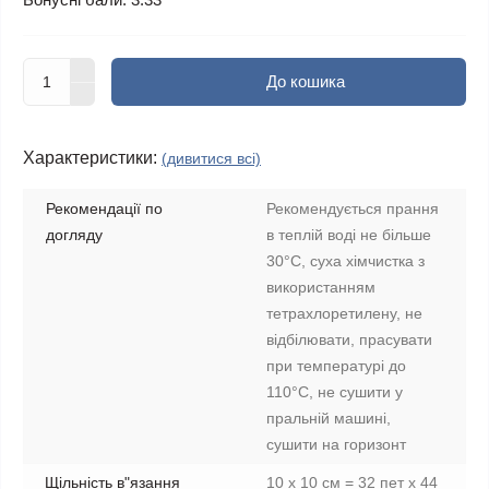
До кошика
Характеристики:
(дивитися всі)
Рекомендації по
Рекомендується прання
догляду
в теплій воді не більше
30°C, суха хімчистка з
використанням
тетрахлоретилену, не
відбілювати, прасувати
при температурі до
110°C, не сушити у
пральній машині,
сушити на горизонт
Щільність в"язання
10 х 10 см = 32 пет х 44