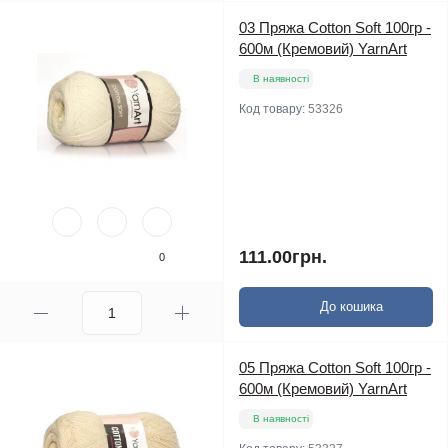
03 Пряжа Cotton Soft 100гр -
600м (Кремовий) YarnArt
В наявності
Код товару:
53326
111.00грн.
0
До кошика
05 Пряжа Cotton Soft 100гр -
600м (Кремовий) YarnArt
В наявності