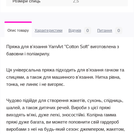
Розміри спиць
2,5
0
0
Опис товару
Характеристики
Відгуків
Питання
Пряжа для в'язання YarnArt "Cotton Soft" виготовлена з
бавовни і поліакрилу.
Ця універсальна пряжа підходить для в'язання гачком та
спицями, а також для машинного в'язання. Нитка рівна,
тонка, не линяє і не вигоряє.
Чудово підійде для створення жакетів, суконь, спідниць,
шалей, а також дитячих речей. Вироби з цієї пряжі
виходять м'які, дуже легкі, зносостійкі. Колірна гамма
пряжі дуже багата, ви можете поповнити свій гардероб
виробами з неї на будь-який сезон: джемпером, жакетом,