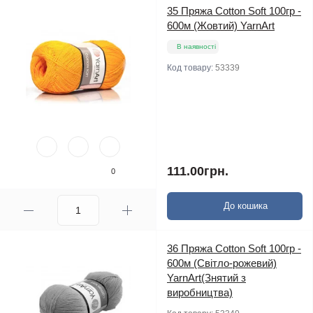
35 Пряжа Cotton Soft 100гр -
600м (Жовтий) YarnArt
В наявності
Код товару:
53339
111.00грн.
0
До кошика
36 Пряжа Cotton Soft 100гр -
600м (Світло-рожевий)
YarnArt(Знятий з
виробництва)