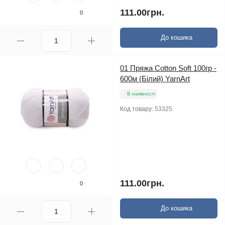
111.00грн.
0
До кошика
01 Пряжа Cotton Soft 100гр -
600м (Білий) YarnArt
В наявності
Код товару:
53325
111.00грн.
0
До кошика