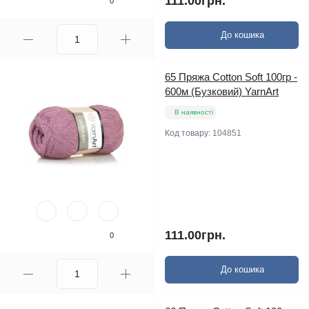
111.00грн.
0
До кошика
65 Пряжа Cotton Soft 100гр -
600м (Бузковий) YarnArt
В наявності
Код товару:
104851
111.00грн.
0
До кошика