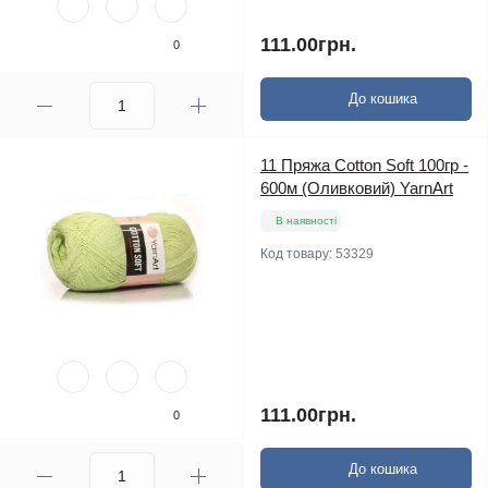
111.00грн.
0
До кошика
11 Пряжа Cotton Soft 100гр -
600м (Оливковий) YarnArt
В наявності
Код товару:
53329
111.00грн.
0
До кошика