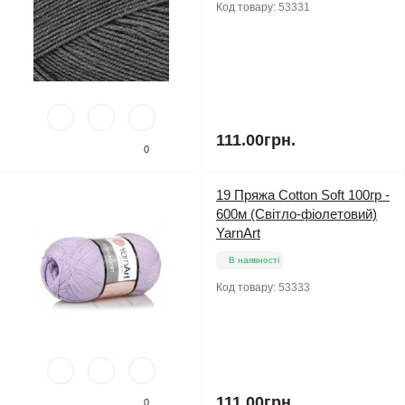
Код товару:
53331
111.00грн.
0
19 Пряжа Cotton Soft 100гр -
600м (Світло-фіолетовий)
YarnArt
В наявності
Код товару:
53333
111.00грн.
0