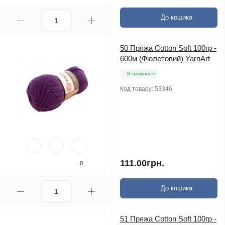
До кошика
50 Пряжа Cotton Soft 100гр -
600м (Фіолетовий) YarnArt
В наявності
Код товару:
53346
111.00грн.
0
До кошика
51 Пряжа Cotton Soft 100гр -