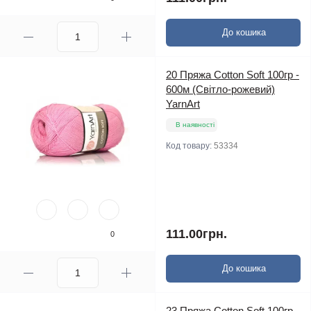
До кошика
20 Пряжа Cotton Soft 100гр -
600м (Світло-рожевий)
YarnArt
В наявності
Код товару:
53334
111.00грн.
0
До кошика
23 Пряжа Cotton Soft 100гр -