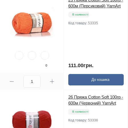
600м (Персиковий) YarnArt
В наявності
Код товару:
53335
111.00грн.
0
До кошика
26 Пряжа Cotton Soft 100гр -
600м (Червоний) YarnArt
В наявності
Код товару:
53336