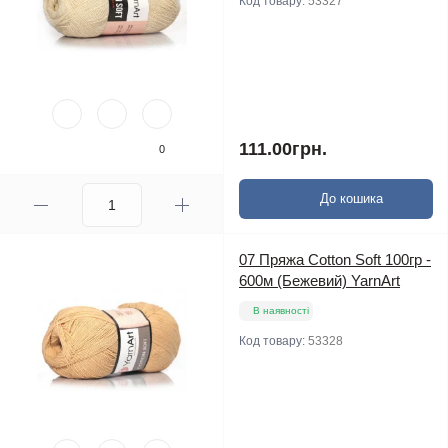
Код товару:
53327
111.00грн.
0
До кошика
07 Пряжа Cotton Soft 100гр -
600м (Бежевий) YarnArt
В наявності
Код товару:
53328