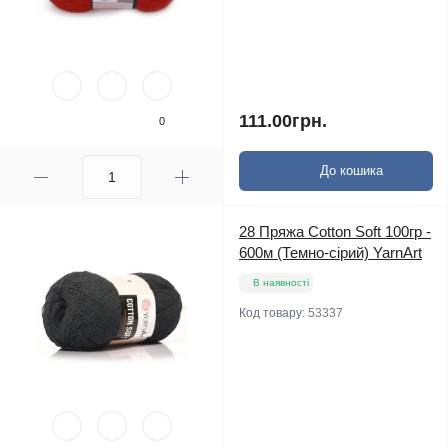
111.00грн.
0
До кошика
28 Пряжа Cotton Soft 100гр -
600м (Темно-сірий) YarnArt
В наявності
Код товару:
53337