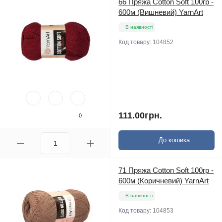
66 Пряжа Cotton Soft 100гр -
600м (Вишневий) YarnArt
В наявності
Код товару:
104852
111.00грн.
0
До кошика
71 Пряжа Cotton Soft 100гр -
600м (Коричневий) YarnArt
В наявності
Код товару:
104853