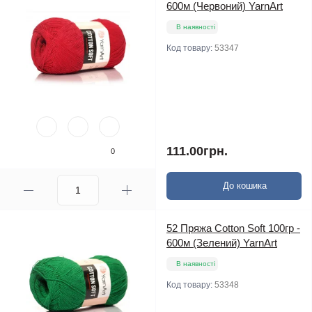
600м (Червоний) YarnArt
В наявності
Код товару:
53347
111.00грн.
0
До кошика
52 Пряжа Cotton Soft 100гр -
600м (Зелений) YarnArt
В наявності
Код товару:
53348