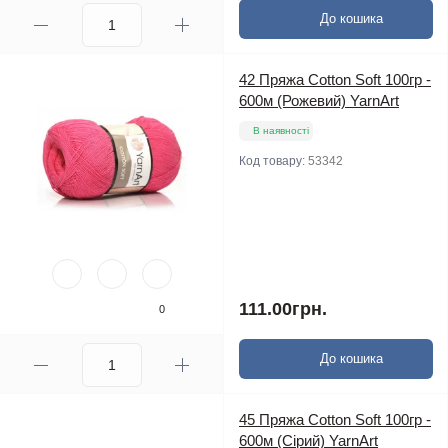
До кошика
42 Пряжа Cotton Soft 100гр -
600м (Рожевий) YarnArt
В наявності
Код товару:
53342
111.00грн.
0
До кошика
45 Пряжа Cotton Soft 100гр -
600м (Сірий) YarnArt