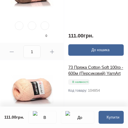
111.00грн.
0
До кошика
73 Пряжа Cotton Soft 100гр -
600м (Персиковий) YarnArt
В наявності
Код товару:
104854
111.00грн.
Купити