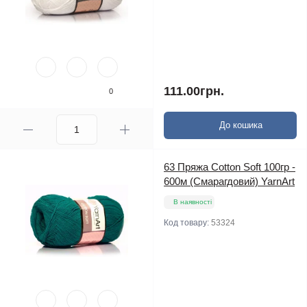
111.00грн.
0
До кошика
63 Пряжа Cotton Soft 100гр -
600м (Смарагдовий) YarnArt
В наявності
Код товару:
53324