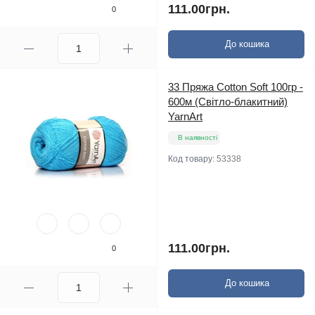
111.00грн.
0
До кошика
33 Пряжа Cotton Soft 100гр -
600м (Світло-блакитний)
YarnArt
В наявності
Код товару:
53338
111.00грн.
0
До кошика