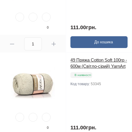
111.00грн.
0
До кошика
49 Пряжа Cotton Soft 100гр -
600м (Світло-сірий) YarnArt
В наявності
Код товару:
53345
111.00грн.
0