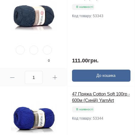
В наявності
Код товару:
53343
111.00грн.
0
До кошика
47 Пряжа Cotton Soft 100гр -
600м (Синій) YarnArt
В наявності
Код товару:
53344