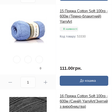
15 Пряжа Cotton Soft 100гр -
600м (Темно-блакитний)
YarnArt
В наявності
Код товару:
53330
111.00грн.
0
До кошика
16 Пряжа Cotton Soft 100гр -
600м (Синій) YarnArt(Знятий
з виробництва)