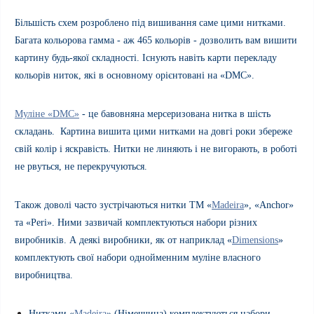
Більшість схем розроблено під вишивання саме цими нитками.
Багата кольорова гамма - аж 465 кольорів - дозволить вам вишити
картину будь-якої складності.
Існують навіть карти перекладу
кольорів ниток, які в основному орієнтовані на «
DMC
».
Муліне «DMC»
- це бавовняна мерсеризована нитка в шість
складань. Картина вишита цими нитками на довгі роки збереже
свій колір і яскравість. Нитки не линяють і не вигорають, в роботі
не рвуться, не перекручуються.
Також доволі часто зустрічаються нитки ТМ «
M
adeira
», «
Anchor
»
та «
Peri
». Ними зазвичай комплектуються набори різних
виробників. А деякі виробники, як от наприклад «
Dimensions
»
комплектують свої набори однойменним муліне власного
виробництва.
Нитками «
M
adeira
» (Німеччина) комплектуються набори