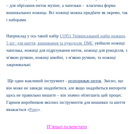
– для обрізання ниток муліне, а чапельки - класична форма
вишивальних ножиць. Всі ножиці можна придбати як окремо, так
і наборами.
Наприклад у ось такий набір
U1951 Універсальний набір ножиць
5 шт: для шиття, вишивання та рукоділля. DMC
увійшли ножиці
чапелька, ножиці для підрізування ниток, ножиці для рукоділля, з
м'якою ручкою, ножиці швейні, з м'якою ручкою, та ножиці
закроювальні.
Ще один важливий інструмент -
розпорювач ниток
. Звісно, що
він може не завжди знадобитися, але якщо знадобиться випороти
щось не правильно вишите – він значно облегшить цей процес.
Гарним виробником якісних інструментів для вишивки та шиття
вважається «
Pony
».
П’яльці та верстати