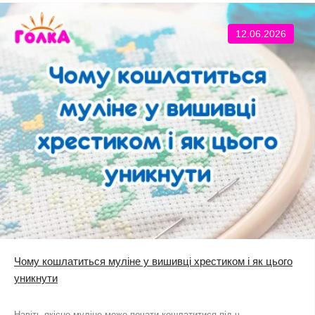
12.06.2026
Чому кошлатиться муліне у вишивці хрестиком і як цього
уникнути
Навіть якісне муліне може почати кошлатитися під ч..