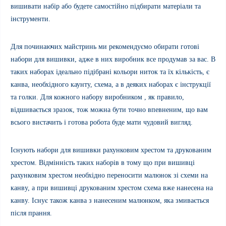
вишивати набір або будете самостійно підбирати матеріали та
інструменти.
Для починаючих майстринь ми рекомендуємо обирати готові
набори для вишивки, адже в них виробник все продумав за вас. В
таких наборах ідеал
ьно підібрані кольори ниток та їх кількість, є
канва, необхідного каунту, схема, а в деяких наборах є інструкції
та голки. Для кожного набору виробником , як правило,
відшивається зразок, тож можна бути точно впевненим, що вам
всього вистачить і готова робота буде мати чудовий вигляд.
Існують набори для вишивки рахунковим хрестом та друкованим
хрестом. Відмінність таких наборів в тому що при вишивці
рахунковим хрестом необхідно переносити малюнок зі схеми на
канву, а при вишивці друкованим хрестом схема вже нанесена на
канву.
Існує також канва з нанесеним малюнком, яка змивається
після прання.