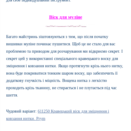
для себе індивідуальний інструмент.
Віск для муліне
Багато майстринь зіштовхуються з тим, що після початку
вишивки муліне починає пушитися. Щоб це не стало для вас
проблемою та приводом для розчарування ми відкриємо секрет. І
секрет цей у використанні спеціального кравецького воску для
зміцнення і ковзання нитки. Якщо протягнути крізь нього нитку,
вона буде покриватися тонким шаром воску, що забезпечить її
додаткову гнучкість і міцність. Вощена нитка з легкістю
проходить крізь тканину, не стирається і не плутається під час
шиття.
Чудовий варіант:
611250 Кравецький віск для зміцнення і
ковзання нитки. Prym