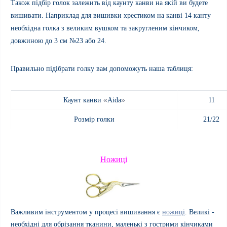
Також підбір голок залежить від каунту канви на якій ви будете
вишивати. Наприклад для вишивки хрестиком на канві 14 канту
необхідна голка з великим вушком та закругленим кінчиком,
довжиною до 3 см №23 або 24.
Правильно підібрати голку вам допоможуть наша таблиця:
«
»
Каунт канви
Aida
11
Розмір голки
21/22
Ножиці
Важливим інструментом у процесі вишивання є
ножиці
. Великі -
необхідні для обрізання тканини, маленькі з гострими кінчиками