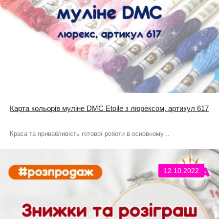
Карта кольорів муліне DMC Etoile з люрексом, артикул 617
Краса та привабливість готової роботи в основному ..
12.10.2022