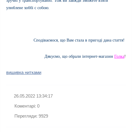
зручні у транспортуванні. Тож ви завжди зможете взяти
улюблене хоббі с собою.
Сподіваємося, що Вам стала в
пригоді
дана стаття!
Дякуємо, що обрали інтернет-магазин
Голка
!
вишивка нитками
26.05.2022 13:34:17
Коментарі: 0
Перегляди: 9929