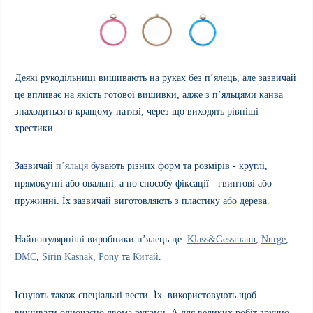
Деякі рукодільниці вишивають на руках без п’ялець, але зазвичай
це впливає на якість готової вишивки, адже з п’яльцями канва
знаходиться в кращому натязі, через що виходять рівніші
хрестики.
Зазвичай
п’яльця
бувають
різних форм та розмірів - круглі,
прямокутні або овальні, а по способу фіксації - гвинтові або
пружинні. Їх зазвичай виготовляють з пластику або дерева.
Найпопулярніші виробники п’ялець це:
Klass&Gessmann
,
Nurge
,
DMC
,
Sirin Kasnak
,
Pony
та
Китай
.
Існують також спеціальні вести. Їх використовують щоб
вишивати одночасно двома руками.
А для великих робіт зручно