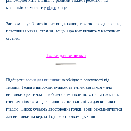
рівномірної канви, канви з різними видами розмітки та
малюнків ви можете у
відео
вище.
Загалом існує багато інших видів канви, така як накладна канва,
пластикива канва, страмін, тощо. Про них читайте у наступних
статтях.
Голки для вишивки
Підбирати
голки для вишивки
необхідно в залежності від
техніки. Голка з широким вушком та тупим кінчиком - для
вишивки хрестиком та гобеленовим швом по канві, а голка з та
гострим кінчиком – для вишивки по тканині чи для вишивки
гладдю. Також бувають двосторонні голки, вони рекомендуються
для вишивки на верстаті одночасно двома руками.