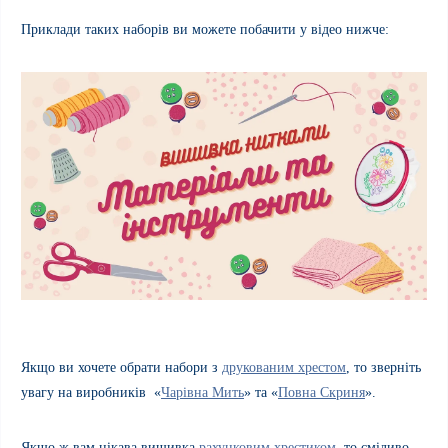
Приклади таких наборів ви можете побачити у відео нижче:
Якщо ви хочете обрати набори з
друкованим хрестом
, то зверніть
увагу на виробників «
Чарівна Мить
» та «
Повна Скриня
».
Якщо ж вам цікава вишивка
рахунковим хрестиком
, то сміливо