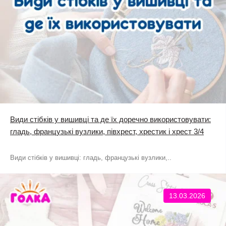
Види стібків у вишивці та де їх доречно використовувати:
гладь, французькі вузлики, півхрест, хрестик і хрест 3/4
Види стібків у вишивці: гладь, французькі вузлики,..
13.03.2026