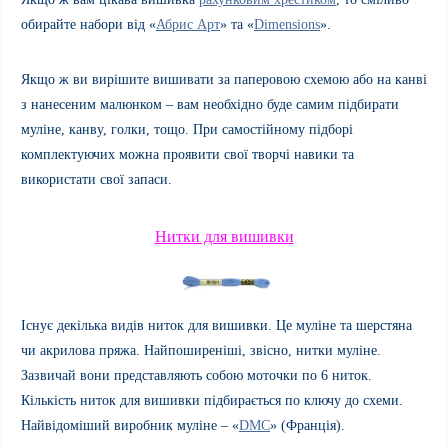
обирайте набори від «
Абрис Арт
» та «
Dimensions
».
Якщо ж ви вирішите вишивати за паперовою схемою або на канві
з нанесеним малюнком – вам необхідно буде самим підбирати
муліне, канву, голки, тощо.
При самостійному підборі
комплектуючих можна проявити свої творчі навики та
використати свої запаси.
Нитки для вишивки
Існує декілька видів ниток для вишивки. Це муліне та шерстяна
чи акрилова пряжа. Найпоширеніші, звісно, нитки муліне.
Зазвичай вони представляють собою моточки по 6 ниток.
Кількість ниток для вишивки підбирається по ключу до схеми.
Найвідоміший виробник муліне – «
DMC
»
(Франція).