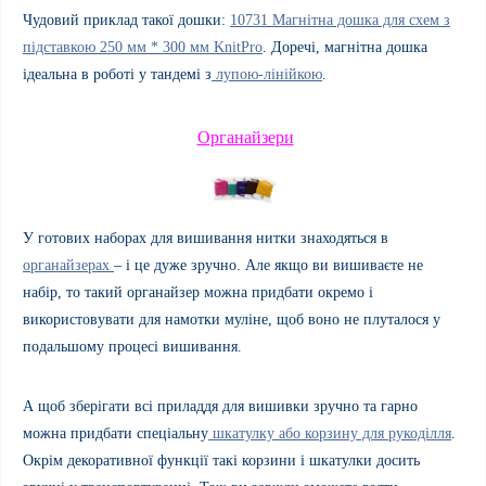
Чудовий приклад такої дошки:
10731 Магнітна дошка для схем з
підставкою 250 мм * 300 мм KnitPro
.
Доречі, магнітна дошка
ідеальна в роботі у тандемі з
лупою-лінійкою
.
Органайзери
У готових наборах для вишивання нитки знаходяться в
органайзерах
– і це дуже зручно. Але якщо ви вишиваєте не
набір, то такий органайзер можна придбати окремо і
використовувати для намотки муліне, щоб воно не плуталося у
подальшому процесі вишивання.
А щоб зберігати всі приладдя для вишивки зручно та гарно
можна придбати спеціальну
шкатулку або корзину для рукоділля
.
Окрім декоративної функції такі корзини і шкатулки досить