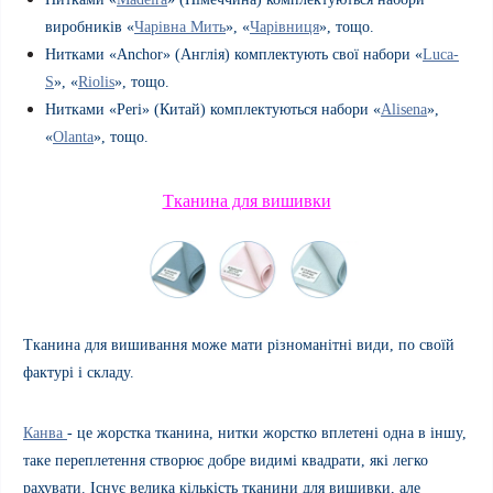
виробників «
Чарівна Мить
», «
Чарівниця
», тощо.
Нитками «
Anchor
»
(Англія) комплектують свої набори «
Luca
-
S
», «
Riolis
», тощо.
Нитками «
Peri
» (Китай) комплектуються набори «
Alisena
»,
«
Olanta
», тощо.
Тканина для вишивки
Тканина для вишивання може мати різноманітні види, по своїй
фактурі і складу.
Канва
- це жорстка тканина, нитки жорстко вплетені одна в іншу,
таке переплетення створює добре видимі квадрати, які легко
рахувати. Існує велика кількість тканини для вишивки, але