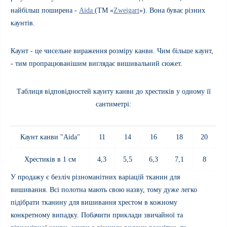
найбільш поширена -
Aida
(ТМ «
Zweigart
»). Вона буває різних
каунтів.
Каунт - це чисельне вираження розміру канви. Чим більше каунт,
- тим пропрацюванішим виглядає вишивальний сюжет.
Таблиця відповідностей каунту канви до хрестиків у одному її
сантиметрі:
Каунт канви "Aida"
11
14
16
18
20
Хрестиків в 1 см
4,3
5,5
6,3
7,1
8
У продажу є безліч різноманітних варіацій тканин для
вишивання. Всі полотна мають свою назву, тому дуже легко
підібрати тканину для вишивання хрестом в кожному
конкретному випадку. Побачити приклади звичайної та