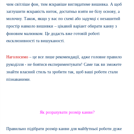
чим світліше фон, тим яскравіше виглядатиме вишивка. А щоб
заглушити яскравість ниток, достатньо взяти не білу основу, а
молочну
.
Також, якщо у вас по схемі або задумці є незашитий
простір
навколо вишивки
– цікавий варіант обирати канву з
фоновим малюнком. Це додасть вже готовій роботі
ексклюзивності та вишуканості.
Наголосимо
– це все лише рекомендації, адже головне правило
рукоділля - не боятися експериментувати! Саме так ви зможете
знайти власний стиль та зробити так, щоб ваші роботи стали
пізнаваними.
Як розрахувати розмір канви?
Правильно підібрати розмір канви для майбутньої роботи дуже