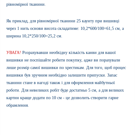
рівномірної тканини.
Як приклад, для рівномірної тканини 25 каунту при вишивці
через 1 нить основи висота складатиме: 10,2*600/100=61,5 см, а
ширина 10,2*250/100=25,2 см.
УВАГА!
Розрахувавши необхідну кількість канви для вашої
вишивки не поспішайте робити покупку, адже ви порахували
лише розмір самої вишивки по хрестикам. Для того, щоб процес
вишивки був зручним необхідно залишити припуски. Запас
тканини стане в нагоді також і для оформлення майбутньої
роботи. Для невеликих робіт буде достатньо 5 см, а для великих
картин краще додати по 10 см - це дозволить створити гарне
обрамлення.