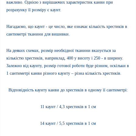
важливо.
Однією з вирішаючих характеристик канви при
розрахунку її розміру є каунт.
Нагадаємо, що
каунт
-
це число, яке означає кількість хрестиків в
сантиметрі тканини для вишивки.
На деяких схемах, розмір необхідної тканини вказується за
кількістю хрестиків, наприклад, 400 у висоту і 250 - в ширину.
Залежно від каунту, розмір готової роботи буде різним, оскільки в
1 сантиметрі канви різного каунту – різна кількість хрестиків.
Відповідність каунту канви до хрестиків в одному її сантиметрі:
11 каунт / 4,3 хрестиків в 1 см
14
каунт
/ 5,5
хрестиків в 1 см