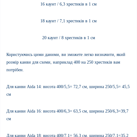
16
каунт
/ 6,3
хрестиків в 1 см
18
каунт
/ 7,1
хрестиків в 1 см
20
каунт
/ 8
хрестиків в 1 см
Користуючись цими даними, ви зможете легко визначити, який
розмір канви для схеми, наприклад 400 на 250 хрестиків вам
потрібен.
Для канви
Aida
14: висота 400/5,5= 72,7 см, ширина 250/5,5= 45,5
см
Для канви
Aida
16: висота 400/6,3= 63,5 см, ширина 250/6,3=39,7
см
Для канви
Aida
18: висота 400/7,1= 56,3 см, ширина 250/7,1=35,2