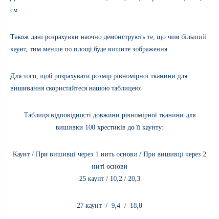
см
Також дані розрахунки наочно демонструють те, що чим більший
каунт, тим менше по площі буде вишите зображення.
Для того, щоб розрахувати розмір рівномірної тканини для
вишивання скористайтеся нашою таблицею:
Таблиця відповідності довжини рівномірної тканини
для
вишивки 100 хрестиків
до її каунту:
Каунт /
При вишивці через 1 нить основи /
При вишивці через 2
ниті основи
25 каунт / 10,2 / 20,3
27
каунт
/ 9,4 / 18,8