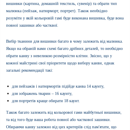
вишивки (картина, домашн
ій текстиль, сувенір) та обрати
тип
малюнка (пейзаж, натюрморт, портрет). Також необхідно
розуміти у якій кольоровій гамі буде виконана вишивка, буде вона
повної зашивки або частквої.
Вибір тканини для вишивки багато в чому залежить від малюнка.
Якщо на обраній вами схемі багато дрібних деталей, то необх
ідно
об
рати канву з невеликою розмірністю клітин. Звісно, що у
кожної майстрині свої пріоритети щодо вибору канви, однак
загальні рекомендації такі:
для пейзажів і натюрмортів підійде канва 14 каунту,
для зображень тварин – 16 каунту,
для портретів краще обирати 18 каунт.
Також багато залежить від кольорової гами майбутньої вишивки,
та від того буде ваша робота повної або часткової зашивки.
Обираючи канву залежно від цих критеріїв слід пам'ятати, що