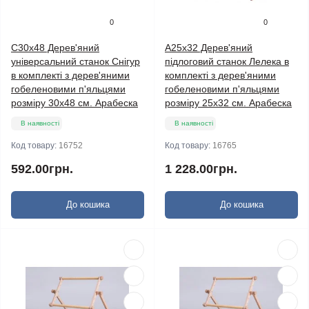
0
0
С30х48 Дерев'яний
А25х32 Дерев'яний
універсальний станок Снігур
підлоговий станок Лелека в
в комплекті з дерев'яними
комплекті з дерев'яними
гобеленовими п'яльцями
гобеленовими п'яльцями
розміру 30х48 см. Арабеска
розміру 25х32 см. Арабеска
В наявності
В наявності
Код товару:
16752
Код товару:
16765
592.00грн.
1 228.00грн.
До кошика
До кошика