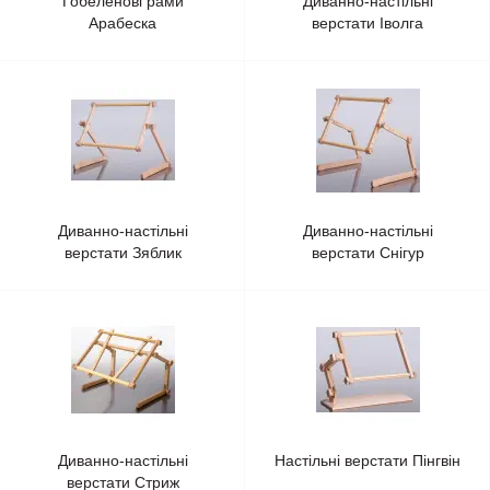
Гобеленові рами
Диванно-настільні
Арабеска
верстати Іволга
Диванно-настільні
Диванно-настільні
верстати Зяблик
верстати Снігур
Диванно-настільні
Настільні верстати Пінгвін
верстати Стриж