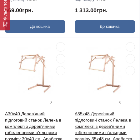
Фільтр товарів
669.00грн.
1 313.00грн.
До кошика
До кошика
0
0
А30х40 Дерев'яний
А35х48 Дерев'яний
підлоговий станок Лелека в
підлоговий станок Лелека в
комплекті з дерев'яними
комплекті з дерев'яними
гобеленовими п'яльцями
гобеленовими п'яльцями
розміру 30х40 см. Арабеска
розміру 35х48 см. Арабеска