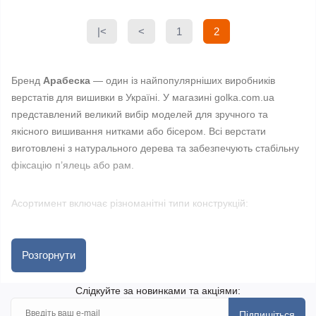
|<
<
1
2
Бренд
Арабеска
— один із найпопулярніших виробників
верстатів для вишивки в Україні. У магазині golka.com.ua
представлений великий вибір моделей для зручного та
якісного вишивання нитками або бісером. Всі верстати
виготовлені з натурального дерева та забезпечують стабільну
фіксацію п’ялець або рам.
Асортимент включає різноманітні типи конструкцій:
Гобеленові рами Арабеска
— для великих проєктів з
Розгорнути
можливістю натягування полотна;
Диванно-настільні верстати
(Іволга, Зяблик, Снігур,
Слідкуйте за новинками та акціями:
Стриж) — зручні для роботи сидячи, дозволяють компактно
розмістити раму;
Підпишіться