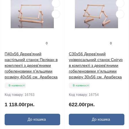
0
0
П40х56 Дерев'яний
С30х56 Дерев'яний
настільний станок Пелікан в
універсальний станок Снігур
комплекті з дерев'яними
в комплекті з дерев'яними
гобеленовими п'яльцями
гобеленовими п'яльцями
розміру 40х56 см. Арабеска
розміру 30х56 см. Арабеска
В наявності
В наявності
Код товару:
16763
Код товару:
16754
1 118.00грн.
622.00грн.
До кошика
До кошика