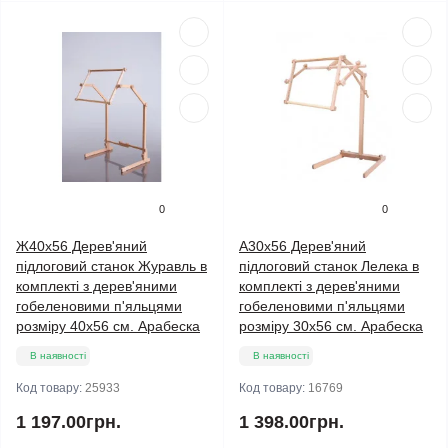
0
0
Ж40х56 Дерев'яний
А30х56 Дерев'яний
підлоговий станок Журавль в
підлоговий станок Лелека в
комплекті з дерев'яними
комплекті з дерев'яними
гобеленовими п'яльцями
гобеленовими п'яльцями
розміру 40х56 см. Арабеска
розміру 30х56 см. Арабеска
В наявності
В наявності
Код товару:
25933
Код товару:
16769
1 197.00грн.
1 398.00грн.