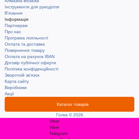
Україні, включаючи найвіддаленіші населені пункти.
Алмазна мозаїка
Інструменти для рукоділля
Доступний самовивіз у місті Одеса. Доставка Новою
В'язання
поштою та Укрпоштою.
Інформація
Партнерам
Про нас
Програма лояльності
Оплата та доставка
Повернення товару
Оплата на рахунок IBAN
Договір публічної оферти
Політика конфіденційності
Зворотній зв'язок
Карта сайту
Виробники
Акції
Каталог товарів
Голка © 2026
Viber
Viber
Telegram