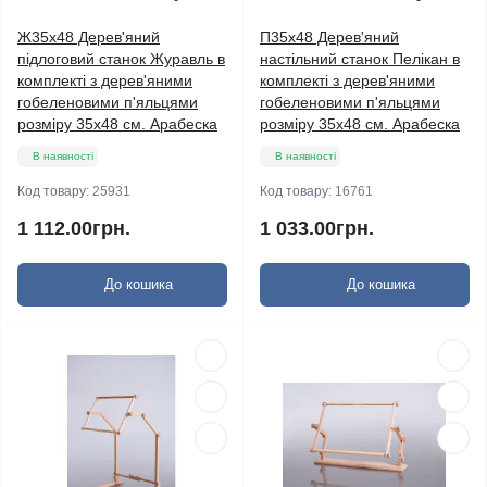
Ж35х48 Дерев'яний
П35х48 Дерев'яний
підлоговий станок Журавль в
настільний станок Пелікан в
комплекті з дерев'яними
комплекті з дерев'яними
гобеленовими п'яльцями
гобеленовими п'яльцями
розміру 35х48 см. Арабеска
розміру 35х48 см. Арабеска
В наявності
В наявності
Код товару:
25931
Код товару:
16761
1 112.00грн.
1 033.00грн.
До кошика
До кошика