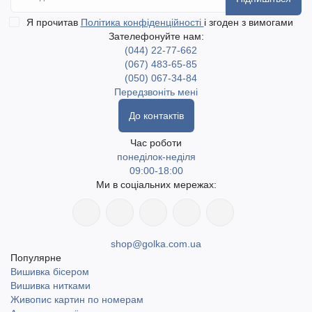
Настільні верстати Пінгвін і Пелікан
— для розміщення
Я прочитав
Політика конфіденційності
і згоден з вимогами
на столі, з фіксацією рам різних розмірів;
Зателефонуйте нам:
Підлогові верстати Лелека, Журавель, Фламінго
—
(044) 22-77-662
ідеальні для масштабних робіт, з можливістю регулювання
(067) 483-65-85
висоти та кута нахилу.
(050) 067-34-84
Передзвоніть мені
Кожна модель має унікальні особливості, адаптовані до різних
До контактів
технік рукоділля — вишивки хрестиком, бісером, гладі,
гобеленової техніки тощо. Ви можете вибрати верстат з
Час роботи
п’яльцями в комплекті або без них — для монтажу власних
понеділок-неділя
рам.
09:00-18:00
Ми в соціальних мережах:
Всі верстати Арабеска легко збираються, мають надійну
конструкцію та виготовлені з урахуванням ергономіки.
Підійдуть як початківцям, так і досвідченим майстрам.
shop@golka.com.ua
Популярне
Вишивка бісером
Замовляйте верстати для вишивки ТМ Арабеска в магазині
Вишивка нитками
golka.com.ua за доступною ціною.
Швидка доставка по
Живопис картин по номерам