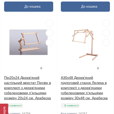
До кошика
До кошика
0
0
Пін20х24 Дерев'яний
А30х48 Дерев'яний
настільний верстат Пінгвін в
підлоговий станок Лелека в
комплекті з дерев'яними
комплекті з дерев'яними
гобеленовими п'яльцями
гобеленовими п'яльцями
розміру 20х24 см. Арабеска
розміру 30х48 см. Арабеска
В наявності
В наявності
Код товару:
16756
Код товару:
16767