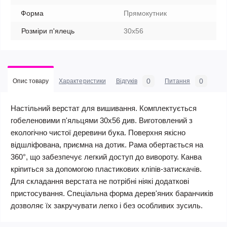
Форма
Прямокутник
Розміри п'ялець
30х56
0
0
Опис товару
Характеристики
Відгуків
Питання
Настільний верстат для вишивання. Комплектується
гобеленовими п'яльцями 30х56 див. Виготовлений з
екологічно чистої деревини бука. Поверхня якісно
відшліфована, приємна на дотик. Рама обертається на
360°, що забезпечує легкий доступ до вивороту. Канва
кріпиться за допомогою пластикових кліпів-затискачів.
Для складання верстата не потрібні ніякі додаткові
пристосування. Спеціальна форма дерев'яних баранчиків
дозволяє їх закручувати легко і без особливих зусиль.