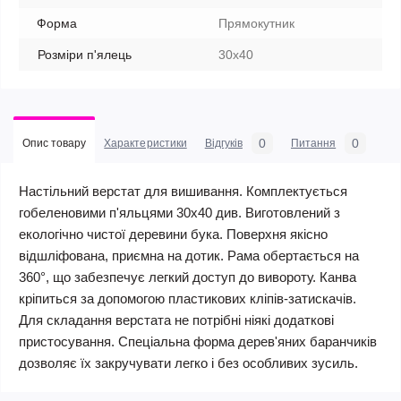
Форма
Прямокутник
Розміри п'ялець
30х40
0
0
Опис товару
Характеристики
Відгуків
Питання
Настільний верстат для вишивання. Комплектується
гобеленовими п'яльцями 30х40 див. Виготовлений з
екологічно чистої деревини бука. Поверхня якісно
відшліфована, приємна на дотик. Рама обертається на
360°, що забезпечує легкий доступ до вивороту. Канва
кріпиться за допомогою пластикових кліпів-затискачів.
Для складання верстата не потрібні ніякі додаткові
пристосування. Спеціальна форма дерев'яних баранчиків
дозволяє їх закручувати легко і без особливих зусиль.