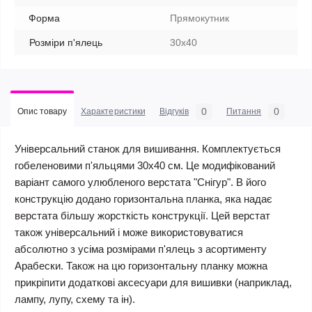
Форма
Прямокутник
Розміри п'ялець
30х40
0
0
Опис товару
Характеристики
Відгуків
Питання
Універсальний станок для вишивання. Комплектується
гобеленовими п'яльцями 30х40 см. Це модифікований
варіант самого улюбленого верстата "Снігур". В його
конструкцію додано горизонтальна планка, яка надає
верстата більшу жорсткість конструкції. Цей верстат
також універсальний і може використовуватися
абсолютно з усіма розмірами п'ялець з асортименту
Арабески. Також на цю горизонтальну планку можна
прикріпити додаткові аксесуари для вишивки (наприклад,
лампу, лупу, схему та ін).