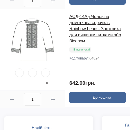
АСД-14Ад Чоловіча
домоткана сорочка .
Rainbow beads. Заготовка
для вишивки нитками або
бісером
В наявності
Код товару:
64824
642.00грн.
0
До кошика
Га
Надійність