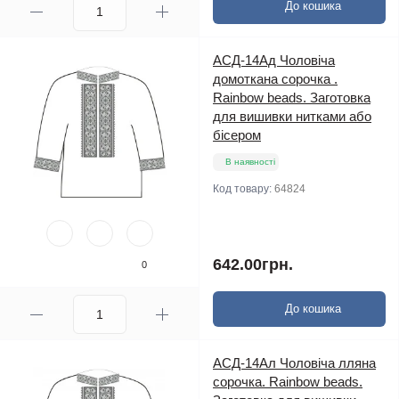
До кошика
АСД-14Ад Чоловіча
домоткана сорочка .
Rainbow beads. Заготовка
для вишивки нитками або
бісером
В наявності
Код товару:
64824
642.00грн.
0
До кошика
АСД-14Ал Чоловіча лляна
сорочка. Rainbow beads.