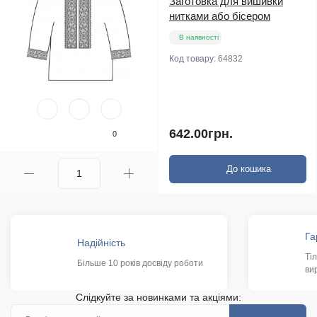
Заготовка для вишивки
нитками або бісером
В наявності
Код товару:
64832
642.00грн.
0
До кошика
Га
Надійність
Ті
Більше 10 років досвіду роботи
ви
Слідкуйте за новинками та акціями: