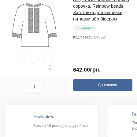
сорочка. Rainbow beads.
Заготовка для вишивки
нитками або бісером
В наявності
Код товару:
64832
642.00грн.
0
До кошика
Га
Надійність
Ті
Більше 10 років досвіду роботи
ви