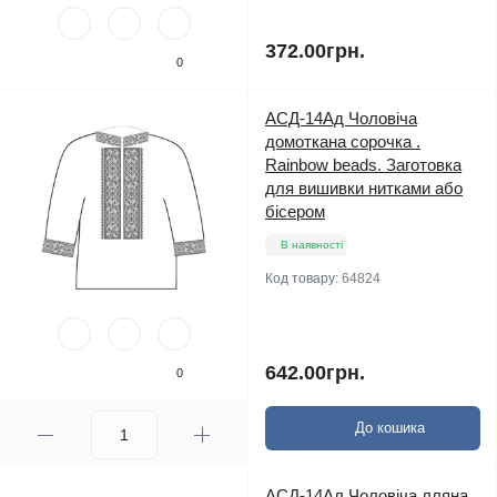
372.00грн.
0
АСД-14Ад Чоловіча
домоткана сорочка .
Rainbow beads. Заготовка
для вишивки нитками або
бісером
В наявності
Код товару:
64824
642.00грн.
0
До кошика
АСД-14Ал Чоловіча лляна