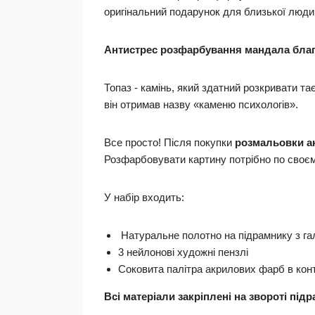
оригінальний подарунок для близької люди
Антистрес розфарбування мандала бла
Топаз - камінь, який здатний розкривати та
він отримав назву «каменю психологів».
Все просто! Після покупки
розмальовки а
Розфарбовувати картину потрібно по своєм
У набір входить:
Натуральне полотно на підрамнику з га
3 нейлонові художні пензлі
Соковита палітра акрилових фарб в кон
Всі матеріали закріплені на звороті під