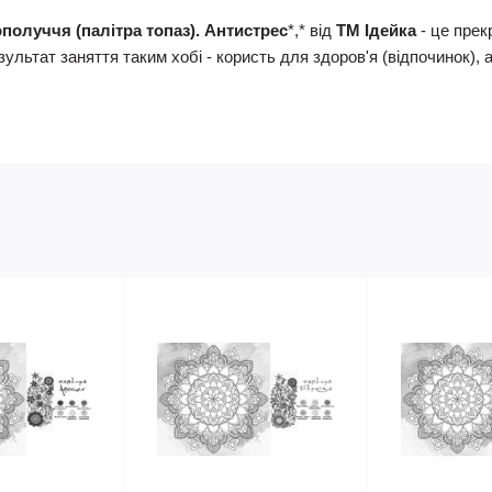
получчя (палітра топаз). Антистрес
*,* від
ТМ Ідейка
- це прек
ультат заняття таким хобі - користь для здоров'я (відпочинок), 