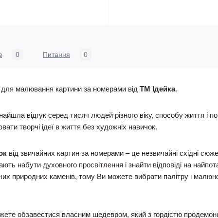
в
0
Питання
0
 для малювання картини за номерами від
ТМ Ідейка
.
знайшла відгук серед тисяч людей різного віку, способу життя і 
ювати творчі ідеї в життя без художніх навичок.
вок
від звичайних картин за номерами – це незвичайні східні сюже
ть набути духовного просвітлення і знайти відповіді на найпота
их природних каменів, тому Ви можете вибрати палітру і малюн
ете обзавестися власним шедевром, який з гордістю продемонс