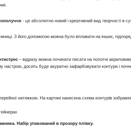
ниі.
гополуччя
- це абсолютно новий і креативний вид творчості в су
ємниці. З його допомогою можна було впливати на інших, підпоряд
нтистрес
– відразу можна починати писати на полотні акрилови
у настрою, досить буде акуратно зафарбовувати контури і поч
лерейної натяжкою. На картині нанесена схема контурів зображе
тейнерах
рамника. Набір упакований в прозору плівку.