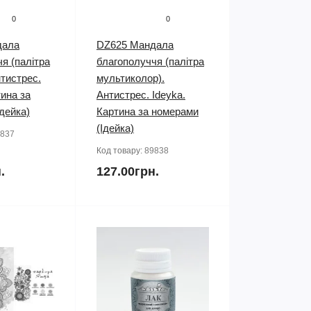
0
0
дала
DZ625 Мандала
я (палітра
благополуччя (палітра
нтистрес.
мультиколор).
тина за
Антистрес. Ideyka.
дейка)
Картина за номерами
(Ідейка)
837
Код товару:
89838
.
127.00грн.