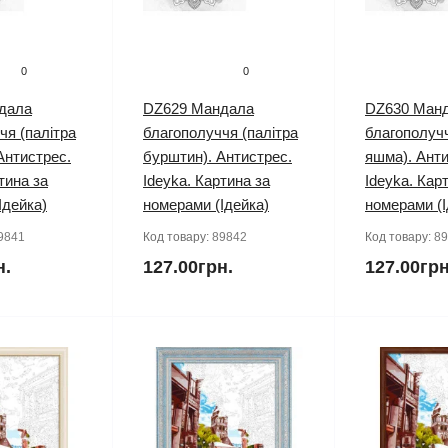
0
0
дала
DZ629 Мандала
DZ630 Ман
чя (палітра
благополуччя (палітра
благополучч
Антистрес.
бурштин). Антистрес.
яшма). Анти
тина за
Ideyka. Картина за
Ideyka. Кар
Ідейка)
номерами (Ідейка)
номерами (І
9841
Код товару:
89842
Код товару:
89
н.
127.00грн.
127.00грн