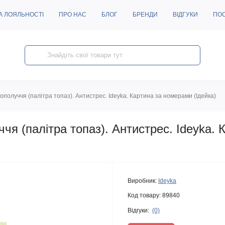
А ЛОЯЛЬНОСТІ
ПРО НАС
БЛОГ
БРЕНДИ
ВІДГУКИ
ПО
получчя (палітра топаз). Антистрес. Ideyka. Картина за номерами (Ідейка)
я (палітра топаз). Антистрес. Ideyka. 
Виробник:
Ideyka
Код товару:
89840
Відгуки:
(0)