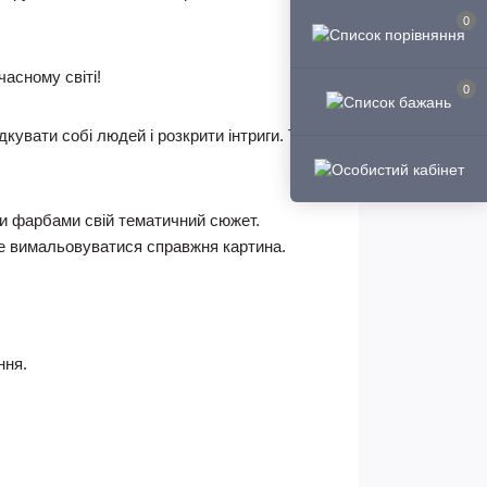
0
часному світі!
0
кувати собі людей і розкрити інтриги. Тому
ми фарбами свій тематичний сюжет.
не вимальовуватися справжня картина.
ння.