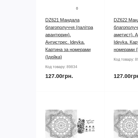
0
DZ621 Мандала
DZ622 Ман
благополуччя (палітра
благополуч
авантюрин).
аметист). 
Антистрес. Ideyka.
Ideyka. Кар
Картина за номерами
номерами (
(Ідейка)
Код товару:
8
Код товару:
89834
127.00грн.
127.00гр