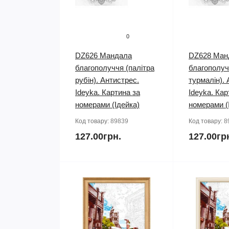
0
DZ626 Мандала
DZ628 Ман
благополуччя (палітра
благополуч
рубін). Антистрес.
турмалін). 
Ideyka. Картина за
Ideyka. Кар
номерами (Ідейка)
номерами (
Код товару:
89839
Код товару:
8
127.00грн.
127.00гр