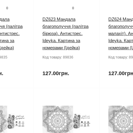
0
0
дала
DZ623 Мандала
DZ624 Ман
чя (палітра
благополуччя (палітра
благополучч
Антистрес.
бірюза). Антистрес.
малахіт). А
тина за
Ideyka. Картина за
Ideyka. Кар
Ідейка)
номерами (Ідейка)
номерами (І
9835
Код товару:
89836
Код товару:
89
н.
127.00грн.
127.00грн