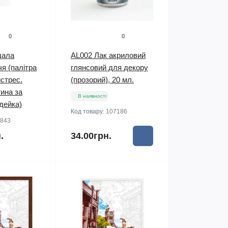
0
0
дала
AL002 Лак акриловий
я (палітра
глянсовий для декору
стрес.
(прозорий), 20 мл.
тина за
В наявності
дейка)
Код товару:
107186
843
.
34.00грн.