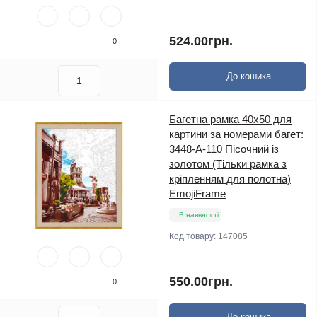
524.00грн.
0
До кошика
Багетна рамка 40х50 для
картини за номерами багет:
3448-A-110 Пісочний із
золотом (Тільки рамка з
кріпленням для полотна)
EmojiFrame
В наявності
Код товару:
147085
550.00грн.
0
До кошика