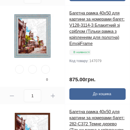
Багетна рамка 40х50 для
картини за номерами багет:
V128-3114-3 Блакитний зі
сріблом (Тільки рамка з
кріпленням для полотна)
EmojiFrame
В наявності
Код товару:
147079
875.00грн.
0
До кошика
Багетна рамка 40х50 для
картини за номерами багет:
282-C372 Темне дерево
(Тільки рамка з кріпленням