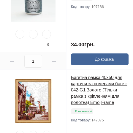
Код товару:
107186
34.00грн.
0
До кошика
Багетна рамка 40х50 для
картини за номерами багет:
042-G1 Золото (Тільки
рамка з кріпленням для
полотна) EmojiFrame
В наявності
Код товару:
147075