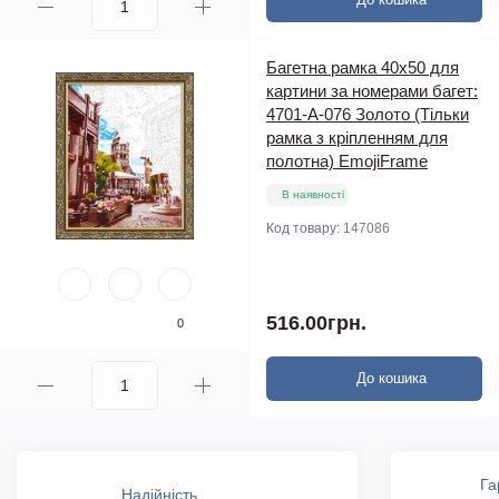
Багетна рамка 40х50 для
картини за номерами багет:
4701-A-076 Золото (Тільки
рамка з кріпленням для
полотна) EmojiFrame
В наявності
Код товару:
147086
516.00грн.
0
До кошика
Га
Надійність