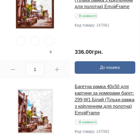
для полотна) EmojiFrame
В наявності
Код товару:
147081
336.00грн.
0
До кошика
Багетна рамка 40х50 для
картини за номерами багет:
299-W1 Білий (Тільки рамка
з кріпленням для полотна)
EmojiFrame
В наявності
Код товару:
147082