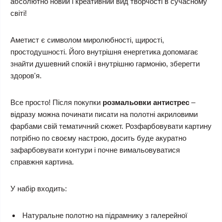
абсолютно новий і креативний вид творчості в сучасному
світі!
Аметист є символом миролюбності, щирості,
простодушності. Його внутрішня енергетика допомагає
знайти душевний спокій і внутрішню гармонію, зберегти
здоров'я.
Все просто! Після покупки
розмальовки антистрес
–
відразу можна починати писати на полотні акриловими
фарбами свій тематичний сюжет. Розфарбовувати картину
потрібно по своєму настрою, досить буде акуратно
зафарбовувати контури і почне вимальовуватися
справжня картина.
У набір входить:
Натуральне полотно на підрамнику з галерейної