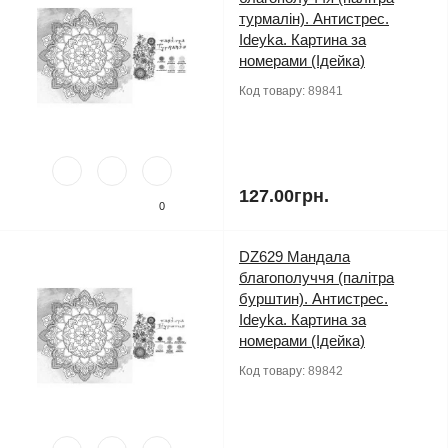
турмалін). Антистрес.
Ideyka. Картина за
номерами (Ідейка)
Код товару:
89841
127.00грн.
0
DZ629 Мандала
благополуччя (палітра
бурштин). Антистрес.
Ideyka. Картина за
номерами (Ідейка)
Код товару:
89842