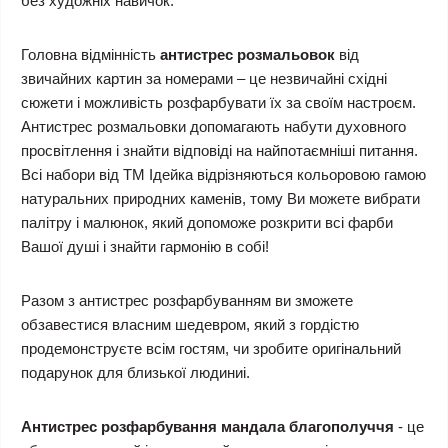
без художніх навичок.
Головна відмінність
антистрес розмальовок
від
звичайних картин за номерами – це незвичайні східні
сюжети і можливість розфарбувати їх за своїм настроєм.
Антистрес розмальовки допомагають набути духовного
просвітлення і знайти відповіді на найпотаємніші питання.
Всі набори від ТМ Ідейка відрізняються кольоровою гамою
натуральних природних каменів, тому Ви можете вибрати
палітру і малюнок, який допоможе розкрити всі фарби
Вашої душі і знайти гармонію в собі!
Разом з антистрес розфарбуванням ви зможете
обзавестися власним шедевром, який з гордістю
продемонструєте всім гостям, чи зробите оригінальний
подарунок для близької людиниі.
Антистрес розфарбування мандала благополуччя
- це