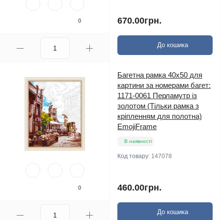
670.00грн.
0
До кошика
Багетна рамка 40х50 для
картини за номерами багет:
1171-0061 Перламутр iз
золотом (Тільки рамка з
кріпленням для полотна)
EmojiFrame
В наявності
Код товару:
147078
460.00грн.
0
До кошика