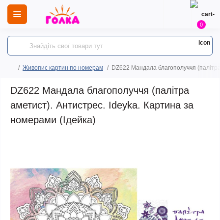
0
Живопис картин по номерам
DZ622 Мандала благополуччя (палітра 
DZ622 Мандала благополуччя (палітра
аметист). Антистрес. Ideyka. Картина за
номерами (Ідейка)