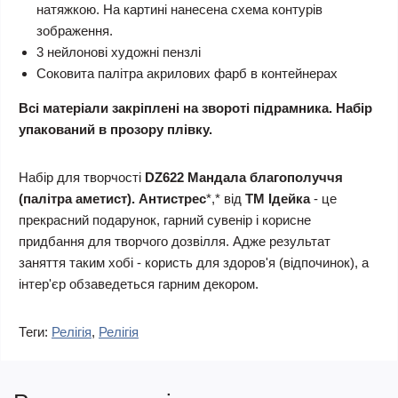
натяжкою. На картині нанесена схема контурів
зображення.
3 нейлонові художні пензлі
Соковита палітра акрилових фарб в контейнерах
Всі матеріали закріплені на звороті підрамника. Набір
упакований в прозору плівку.
Набір для творчості
DZ622 Мандала благополуччя
(палітра аметист). Антистрес
*,* від
ТМ Ідейка
- це
прекрасний подарунок, гарний сувенір і корисне
придбання для творчого дозвілля. Адже результат
заняття таким хобі - користь для здоров'я (відпочинок), а
інтер'єр обзаведеться гарним декором.
Теги:
Релігія
,
Релігія