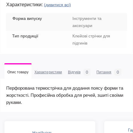
Характеристики:
(дивитися всі)
Форма випуску
Інструменти та
аксесуари
Тип продукції
Клейові стрічки для
підгинів
0
0
Опис товару
Характеристики
Відгуків
Питання
Перфорована термострічка для додання поясу форми та
жорсткості. Професійна обробка для речей, зшиті своїми
руками.
Га
Надійність