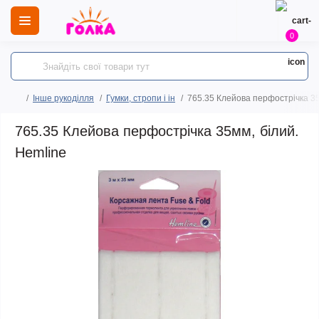
0
Інше рукоділля
Гумки, стропи і ін
765.35 Клейова перфострічка 35
765.35 Клейова перфострічка 35мм, білий.
Hemline