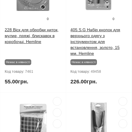
0
0
228 Віск для обробки ниток,
405.S.G Набір кнопок для
мулие, пряжі, блискавок в
верхнього одягу з
коробочці. Hemline
інструментом для
встановлення, золото, 15
мм. Hemline
Немає в нявності
Немає в нявності
Код товару:
7461
Код товару:
49458
55.00грн.
226.00грн.