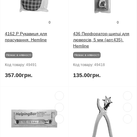
0
0
4162.P Рукавиця для
436 Перфоратор-щипці для
прасування. Hemline
люверсів, 5 мм (арт.435).
Hemline
Немає в нявності
Немає в нявності
Код товару:
49491
Код товару:
49418
357.00грн.
135.00грн.