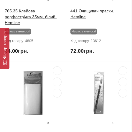
0
0
765.35 Клейова
441 Очищувач праски.
перфострічка 35мм, білий.
Hemline
Hemline
Немає в нявності
Немає в нявності
Фільтр товарів
Код товару:
4805
Код товару:
13612
64.00грн.
72.00грн.
0
0