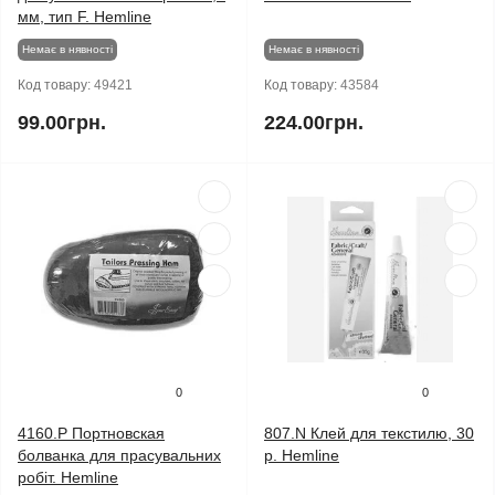
мм, тип F. Hemline
Немає в нявності
Немає в нявності
Код товару:
49421
Код товару:
43584
99.00грн.
224.00грн.
0
0
4160.P Портновская
807.N Клей для текстилю, 30
болванка для прасувальних
р. Hemline
робіт. Hemline