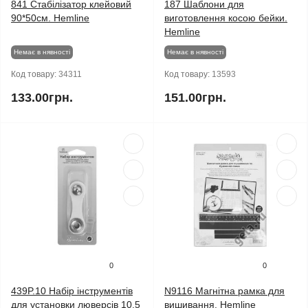
841 Стабілізатор клейовий
187 Шаблони для
90*50см. Hemline
виготовлення косою бейки.
Hemline
Немає в нявності
Немає в нявності
Код товару:
34311
Код товару:
13593
133.00грн.
151.00грн.
0
0
439P.10 Набір інструментів
N9116 Магнітна рамка для
для установки люверсів 10,5
вишивання. Hemline