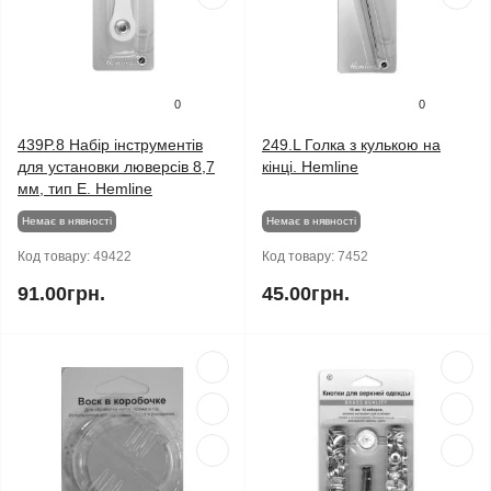
0
0
439P.8 Набір інструментів
249.L Голка з кулькою на
для установки люверсів 8,7
кінці. Hemline
мм, тип Е. Hemline
Немає в нявності
Немає в нявності
Код товару:
49422
Код товару:
7452
91.00грн.
45.00грн.