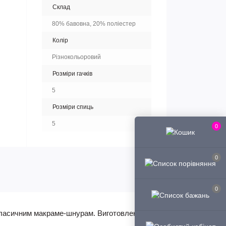
Склад
80% бавовна, 20% поліестер
Колір
Різнокольоровий
Розміри гачків
5
Розміри спиць
5
0
0
0
класичним макраме-шнурам. Виготовлений з