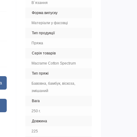
В`язання
Форма випуску
Матеріали у фасовці
Тип продукції
Пряжа
Серія товарів
Macrame Cotton Spectrum
Тип пряжі
а
Бавовна, бамбук, віскоза,
змішаний
Вага
250 г.
Довжина
225