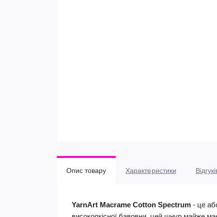
Опис товару
Характеристики
Відгукі
YarnArt Macrame Cotton Spectrum
- це аб
високоякісної бавовни, цей шнур майже ма