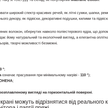
ати широкий спектр красивих речей, як літні сумки, шапки, реме
ого декору, як підвіски, декоративні подушки, килими та підвіск
яних волокон, обернутих навколо поліестерового ядра, що допом
ає йому натуральний та екологічний вигляд, а елегантна оплітк
орів, творчі можливості безмежні.
0 °
;
а
означає прасування при мінімальному нагріві -
110 °
);
ОНЕНА
;
розплавленому вигляді на горизонтальній поверхні
.
екрані можуть відрізнятися від реального 
тора і партії пряжі.