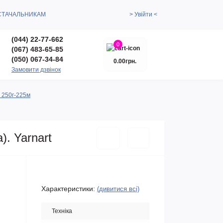
СТАЧАЛЬНИКАМ
> Увійти <
(044) 22-77-662
0
(067) 483-65-85
(050) 067-34-84
0.00грн.
Замовити дзвінок
) 250г-225м
. Yarnart
Характеристики:
(дивитися всі)
Техніка