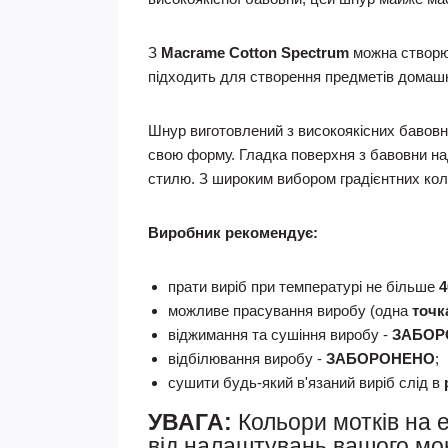
З
Macrame Cotton Spectrum
можна створюв
підходить для створення предметів домашнь
Шнур виготовлений з високоякісних бавовн
свою форму. Гладка поверхня з бавовни над
стилю. З широким вибором градієнтних коль
Виробник рекомендує:
прати виріб при температурі не більше
4
можливе прасування виробу (одна
точк
віджимання та сушіння виробу -
ЗАБОР
відбілювання виробу -
ЗАБОРОНЕНО
;
сушити будь-який в'язаний виріб слід в
УВАГА:
Кольори мотків на 
від налаштувань вашого моні