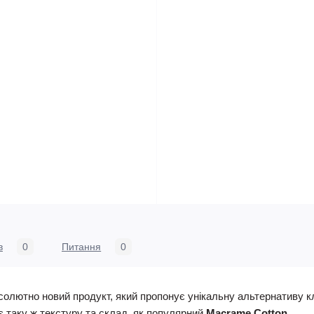
в
0
Питання
0
солютно новий продукт, який пропонує унікальну альтернативу 
є таку ж текстуру та склад, як популярний
Macrame Cotton
.