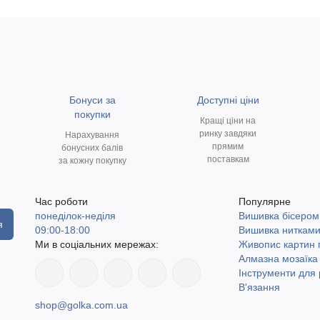
Бонуси за
Доступні ціни
покупки
Кращі ціни на
ринку завдяки
Нарахування
прямим
бонусних балів
поставкам
за кожну покупку
Час роботи
Популярне
понеділок-неділя
Вишивка бісером
я
09:00-18:00
Вишивка ниткам
Ми в соціальних мережах:
Живопис картин
Алмазна мозаїка
Інструменти для 
В'язання
shop@golka.com.ua