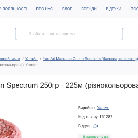
А ЛОЯЛЬНОСТІ
ПРО НАС
БЛОГ
БРЕНДИ
ВІДГУКИ
ПО
виробникам
YarnArt
YarnArt Macrame Cotton Spectrum (бавовна, поліестер
нокольорова). Yarnart
 Spectrum 250гр - 225м (різнокольорова)
Виробник:
YarnArt
Код товару:
161287
Відгуки:
(0)
В наявності 1 шт.