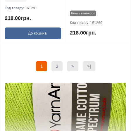
Код товару:
161291
Немає в нявності
218.00грн.
Код товару:
161269
218.00грн.
До кошика
1
2
>
>|