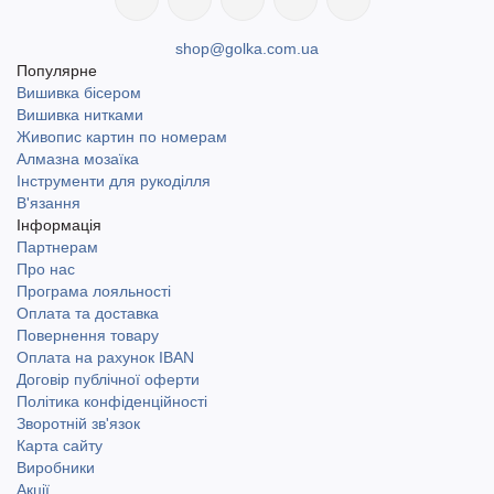
гармонійно навіть при простому плетінні.
shop@golka.com.ua
Популярне
Кожен моток важить 250 г і має довжину 225 м. Нитка має
Вишивка бісером
щільне скручування, не розшаровується, зручно в’яжеться
Вишивка нитками
руками або гачком великого розміру.
Живопис картин по номерам
Алмазна мозаїка
Інструменти для рукоділля
У магазині golka.com.ua представлений асортимент ефектних
В'язання
кольорових рішень YarnArt Macrame Cotton Spectrum.
Інформація
Замовляйте онлайн з доставкою по всій Україні. Швидка
Партнерам
доставка по Україні, включаючи найвіддаленіші населені
Про нас
пункти. Доступний самовивіз у місті Одеса. Доставка Новою
Програма лояльності
Оплата та доставка
поштою та Укрпоштою.
Повернення товару
Оплата на рахунок IBAN
Фото в'язаних виробів дивіться в статті
Що можна зв'язати з
Договір публічної оферти
Політика конфіденційності
пряжі
YarnArt Macrame Cotton Spectrum
?
Зворотній зв'язок
Карта сайту
Виробники
Акції