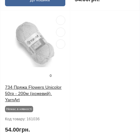
0
734 Пряжа Flowers Unicolor
50гр - 200м (рожевий).
YarnArt
Немає в нявності
Код товару:
161036
54.00грн.