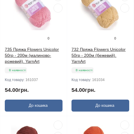
0
0
735 Пряжа Flowers Unicolor
732 Пряжа Flowers Unicolor
50гр - 200м (малиново-
50гр - 200м (бежевий).
рожевий). YarnArt
YarnArt
В наявності
В наявності
Код товару:
161037
Код товару:
161034
54.00грн.
54.00грн.
До кошика
До кошика