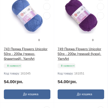
0
0
743 Пряжа Flowers Unicolor
749 Пряжа Flowers Unicolor
50гр - 200м (темно-
50гр - 200м (темний бузок).
блакитний). YarnArt
YarnArt
В наявності
В наявності
Код товару:
161045
Код товару:
161051
54.00грн.
54.00грн.
До кошика
До кошика