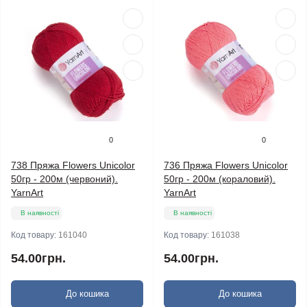
0
0
738 Пряжа Flowers Unicolor
736 Пряжа Flowers Unicolor
50гр - 200м (червоний).
50гр - 200м (кораловий).
YarnArt
YarnArt
В наявності
В наявності
Код товару:
161040
Код товару:
161038
54.00грн.
54.00грн.
До кошика
До кошика