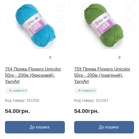
0
0
754 Пряжа Flowers Unicolor
759 Пряжа Flowers Unicolor
50гр - 200м (бірюзовий).
50гр - 200м (трав'яний).
YarnArt
YarnArt
В наявності
В наявності
Код товару:
161056
Код товару:
161061
54.00грн.
54.00грн.
До кошика
До кошика