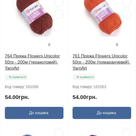
0
0
764 Пряжа Flowers Unicolor
761 Пряжа Flowers Unicolor
50гр - 200м (теракотовий).
50гр - 200м (помаранчевий).
YarnArt
YarnArt
В наявності
В наявності
Код товару:
161066
Код товару:
161063
54.00грн.
54.00грн.
До кошика
До кошика