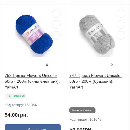
0
0
752 Пряжа Flowers Unicolor
747 Пряжа Flowers Unicolor
50гр - 200м (синій електрик).
50гр - 200м (бузковий).
YarnArt
YarnArt
В наявності
Код товару:
161054
Немає в нявності
54.00грн.
Код товару:
161049
54.00грн.
До кошика