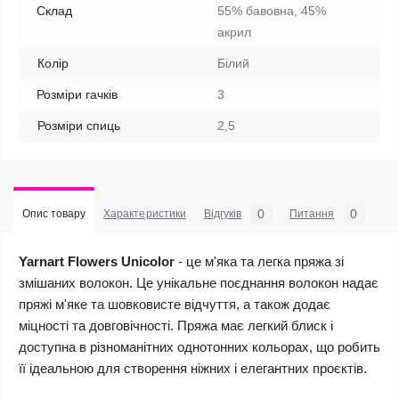
Склад
55% бавовна, 45%
акрил
Колір
Білий
Розміри гачків
3
Розміри спиць
2,5
0
0
Опис товару
Характеристики
Відгуків
Питання
Yarnart Flowers Unicolor
- це м'яка та легка пряжа зі
змішаних волокон. Це унікальне поєднання волокон надає
пряжі м'яке та шовковисте відчуття, а також додає
міцності та довговічності. Пряжа має легкий блиск і
доступна в різноманітних однотонних кольорах, що робить
її ідеальною для створення ніжних і елегантних проєктів.