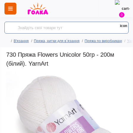
0
В'язання
Пряжа, нитки для в`язання
Пряжа по виробникам
Yar
730 Пряжа Flowers Unicolor 50гр - 200м
(білий). YarnArt