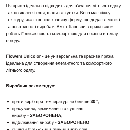
Ця пряжа ідеально підходить для в'язання літнього одягу,
такого як легкі топи, шали та хустки. Вона має ніжну
текстуру, яка створює красиву форму, що додає легкості
та повітряності виробам. Вміст бавовни в пряжі також
робить її дихаючою та комфортною для носіння в теплу
погоду.
Flowers
Unicolor
- це універсальна та красива пряжа,
ідеальна для створення елегантного та комфортного
літнього одягу.
Виробник рекомендує:
прати виріб при температурі не більше
30 °
;
прасування, віджимання та сушіння
виробу -
ЗАБОРОНЕНА
;
відбілювання виробу -
ЗАБОРОНЕНО
;
сушити будь-який в'язаний виріб слід