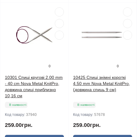
0
0
10301 Спиці кругові 2.00 mm
10425 Спиці знімні короткі
- 40 cm Nova Metal KnitPro,
4.50 mm Nova Metal KnitPro,
довжина спиці приблизно
(довжина спиць 9 см)
10,16 см
В наявності
В наявності
Код товару:
37940
Код товару:
57678
259.00грн.
259.00грн.