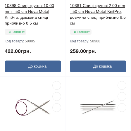
10398 Спиці кругові 10.00
10381 Спиці кругові 2.00 mm
mm - 50 cm Nova Metal
- 50 cm Nova Metal KnitPro,
KnitPro, довжина спиці
довжина спиці приблизно 8,5
приблизно 8,5 см
см
В наявності
В наявності
Код товару:
59005
Код товару:
58988
422.00грн.
259.00грн.
До кошика
До кошика