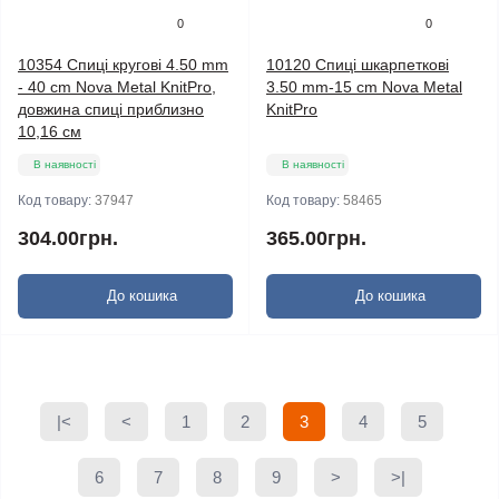
0
0
10354 Спиці кругові 4.50 mm
10120 Спиці шкарпеткові
- 40 cm Nova Metal KnitPro,
3.50 mm-15 cm Nova Metal
довжина спиці приблизно
KnitPro
10,16 см
В наявності
В наявності
Код товару:
37947
Код товару:
58465
304.00грн.
365.00грн.
До кошика
До кошика
|<
<
1
2
3
4
5
6
7
8
9
>
>|