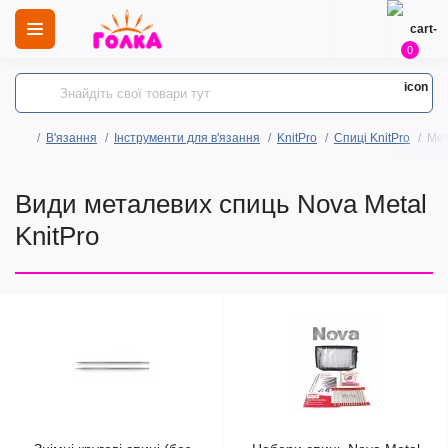
0
В'язання
Інструменти для в'язання
KnitPro
Спиці KnitPro
Мет
Види металевих спиць Nova Metal
KnitPro