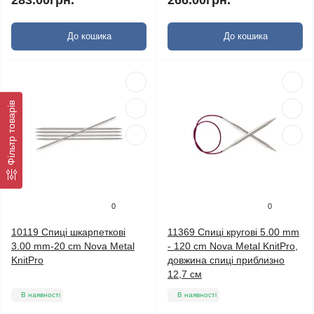
283.00грн.
266.00грн.
До кошика
До кошика
Фільтр товарів
0
0
10119 Спиці шкарпеткові
11369 Спиці кругові 5.00 mm
3.00 mm-20 cm Nova Metal
- 120 cm Nova Metal KnitPro,
KnitPro
довжина спиці приблизно
12,7 см
В наявності
В наявності