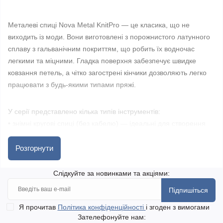
Металеві спиці Nova Metal KnitPro — це класика, що не
виходить із моди. Вони виготовлені з порожнистого латунного
сплаву з гальванічним покриттям, що робить їх водночас
легкими та міцними. Гладка поверхня забезпечує швидке
ковзання петель, а чітко загострені кінчики дозволяють легко
працювати з будь-якими типами пряжі.
У серії представлено кілька типів інструментів:
• знімні кругові спиці (без кабелю) — ідеальні для створення
власного комплекту;
• незнімні кругові — готові до використання відразу;
Розгорнути
• прямі (односторонні) — зручні для плаского в’язання;
• шкарпеткові (двосторонні) — для кругового в’язання дрібних
Слідкуйте за новинками та акціями:
виробів;
Підпишіться
• набори спиць — оптимальне рішення для тих, хто хоче мати
все під рукою.
Я прочитав
Політика конфіденційності
і згоден з вимогами
Зателефонуйте нам: