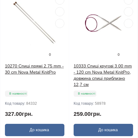
0
0
10270 Спиці прямі 2.75 mm -
10333 Спиці кругові 3.00 mm
30 cm Nova Metal KnitPro
- 120 cm Nova Metal KnitPro,
довжина спиці приблизно
12,7 см
В наявності
В наявності
Код товару:
84332
Код товару:
58978
327.00грн.
259.00грн.
До кошика
До кошика