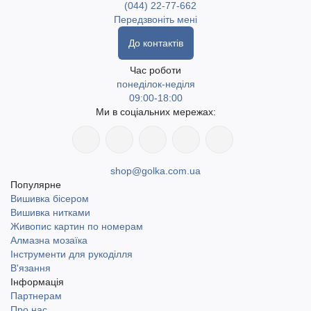
(044) 22-77-662
Спиці Nova Metal KnitPro — це чудове поєднання якості,
Передзвоніть мені
функціональності та комфорту. Вони підходять як для
До контактів
новачків, так і для досвідчених майстрів.
Час роботи
понеділок-неділя
Оформити замовлення можна в магазині golka.com.ua.
09:00-18:00
Швидка доставка по Україні, включаючи найвіддаленіші
Ми в соціальних мережах:
населені пункти. Доступний самовивіз у місті Одеса. Доставка
Новою поштою та Укрпоштою.
shop@golka.com.ua
Популярне
Вишивка бісером
Вишивка нитками
Живопис картин по номерам
Алмазна мозаїка
Інструменти для рукоділля
В'язання
Інформація
Партнерам
Про нас