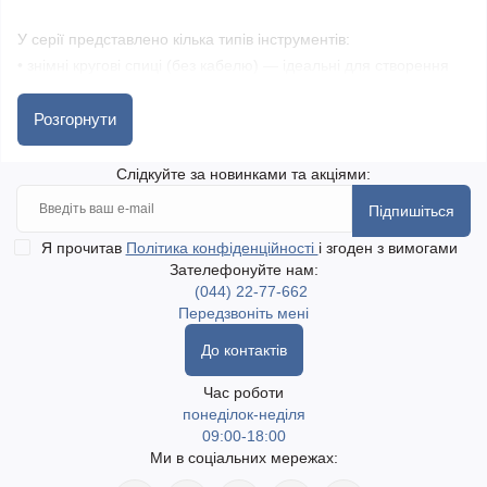
У серії представлено кілька типів інструментів:
• знімні кругові спиці (без кабелю) — ідеальні для створення
власного комплекту;
• незнімні кругові — готові до використання відразу;
Розгорнути
• прямі (односторонні) — зручні для плаского в’язання;
• шкарпеткові (двосторонні) — для кругового в’язання дрібних
Слідкуйте за новинками та акціями:
виробів;
Підпишіться
• набори спиць — оптимальне рішення для тих, хто хоче мати
все під рукою.
Я прочитав
Політика конфіденційності
і згоден з вимогами
Зателефонуйте нам:
(044) 22-77-662
Спиці Nova Metal KnitPro — це чудове поєднання якості,
Передзвоніть мені
функціональності та комфорту. Вони підходять як для
До контактів
новачків, так і для досвідчених майстрів.
Час роботи
понеділок-неділя
Оформити замовлення можна в магазині golka.com.ua.
09:00-18:00
Швидка доставка по Україні, включаючи найвіддаленіші
Ми в соціальних мережах:
населені пункти. Доступний самовивіз у місті Одеса. Доставка