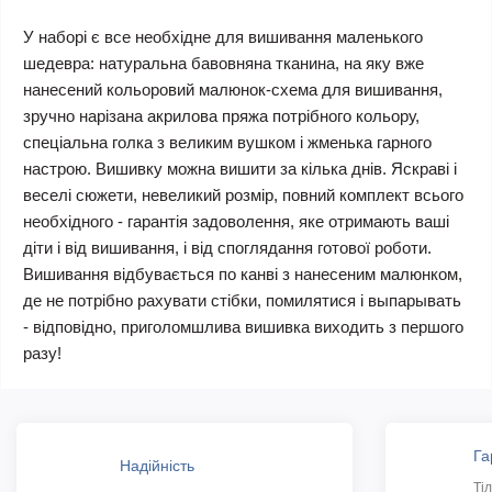
У наборі є все необхідне для вишивання маленького
шедевра: натуральна бавовняна тканина, на яку вже
нанесений кольоровий малюнок-схема для вишивання,
зручно нарізана акрилова пряжа потрібного кольору,
спеціальна голка з великим вушком і жменька гарного
настрою. Вишивку можна вишити за кілька днів. Яскраві і
веселі сюжети, невеликий розмір, повний комплект всього
необхідного - гарантія задоволення, яке отримають ваші
діти і від вишивання, і від споглядання готової роботи.
Вишивання відбувається по канві з нанесеним малюнком,
де не потрібно рахувати стібки, помилятися і выпарывать
- відповідно, приголомшлива вишивка виходить з першого
разу!
Га
Надійність
Ті