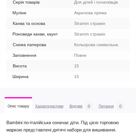
Серія товарів
Для дітей і початківців
Муліне
Акрилова пряжа
Канва та основа
Stramin страмін
Різновиди канви, каунт
Stramin страмін
Схема паперова
Кольорова символьна
Заповнення
Повне
Висота
15
Ширина
15
0
0
Опис товару
Характеристики
Відгуків
Питання
Bambini по-італійськи означає діти. Під цією торговою
маркою представлені дитячі набори для вишивання.