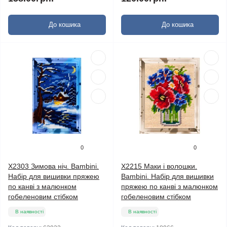
До кошика
До кошика
0
0
X2303 Зимова ніч. Bambini.
X2215 Маки і волошки.
Набір для вишивки пряжею
Bambini. Набір для вишивки
по канві з малюнком
пряжею по канві з малюнком
гобеленовим стібком
гобеленовим стібком
В наявності
В наявності