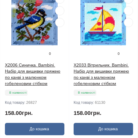
0
0
X2006 Синичка. Bambini.
X2033 Вітрильник. Bambini.
Набір для вишивки пряжею
Набір для вишивки пряжею
по канві з малюнком
по канві з малюнком
гобеленовим стібком
гобеленовим стібком
В наявності
В наявності
Код товару:
26827
Код товару:
61130
158.00грн.
158.00грн.
До кошика
До кошика