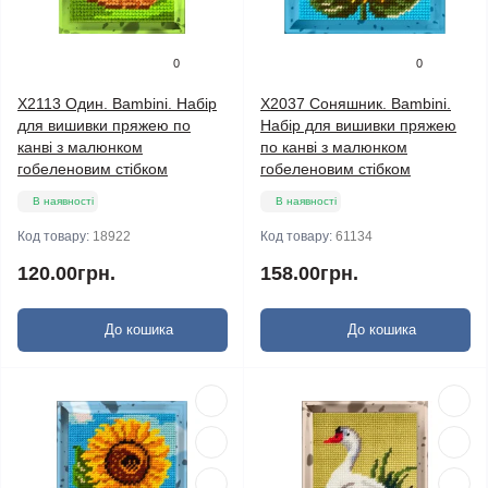
0
0
X2113 Один. Bambini. Набір
X2037 Соняшник. Bambini.
для вишивки пряжею по
Набір для вишивки пряжею
канві з малюнком
по канві з малюнком
гобеленовим стібком
гобеленовим стібком
В наявності
В наявності
Код товару:
18922
Код товару:
61134
120.00грн.
158.00грн.
До кошика
До кошика