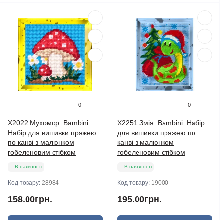
0
0
X2022 Мухомор. Bambini.
X2251 Змія. Bambini. Набір
Набір для вишивки пряжею
для вишивки пряжею по
по канві з малюнком
канві з малюнком
гобеленовим стібком
гобеленовим стібком
В наявності
В наявності
Код товару:
28984
Код товару:
19000
158.00грн.
195.00грн.