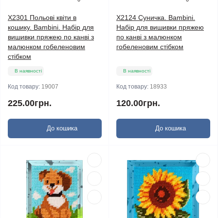
X2301 Польові квіти в
X2124 Суничка. Bambini.
кошику. Bambini. Набір для
Набір для вишивки пряжею
вишивки пряжею по канві з
по канві з малюнком
малюнком гобеленовим
гобеленовим стібком
стібком
В наявності
В наявності
Код товару:
19007
Код товару:
18933
225.00грн.
120.00грн.
До кошика
До кошика