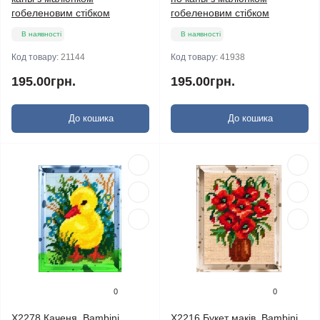
гобеленовим стібком
гобеленовим стібком
В наявності
В наявності
Код товару:
21144
Код товару:
41938
195.00грн.
195.00грн.
До кошика
До кошика
0
0
X2278 Каченя. Bambini.
X2216 Букет маків. Bambini.