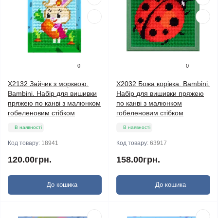
0
0
X2132 Зайчик з морквою.
X2032 Божа корівка. Bambini.
Bambini. Набір для вишивки
Набір для вишивки пряжею
пряжею по канві з малюнком
по канві з малюнком
гобеленовим стібком
гобеленовим стібком
В наявності
В наявності
Код товару:
18941
Код товару:
63917
120.00грн.
158.00грн.
До кошика
До кошика