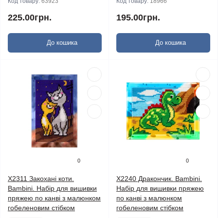
Код товару:
63923
Код товару:
18966
225.00грн.
195.00грн.
До кошика
До кошика
0
0
X2311 Закохані коти.
X2240 Дракончик. Bambini.
Bambini. Набір для вишивки
Набір для вишивки пряжею
пряжею по канві з малюнком
по канві з малюнком
гобеленовим стібком
гобеленовим стібком