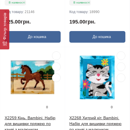
В наявності
В наявності
Код товару:
21146
Код товару:
18990
Фільтр товарів
225.00грн.
195.00грн.
До кошика
До кошика
0
0
X2259 Кінь. Bambini. Набір
X2268 Хитрий кіт. Bambini.
для вишивки пряжею по
Набір для вишивки пряжею
канві з малюнком
по канві з малюнком