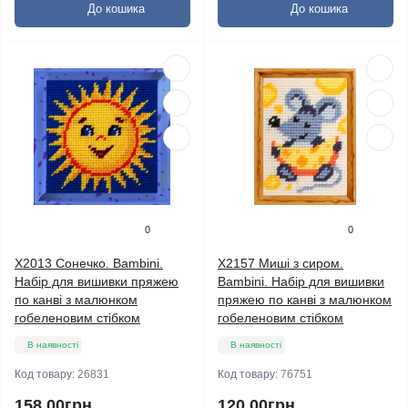
До кошика
До кошика
0
0
X2013 Сонечко. Bambini.
X2157 Миші з сиром.
Набір для вишивки пряжею
Bambini. Набір для вишивки
по канві з малюнком
пряжею по канві з малюнком
гобеленовим стібком
гобеленовим стібком
В наявності
В наявності
Код товару:
26831
Код товару:
76751
158.00грн.
120.00грн.