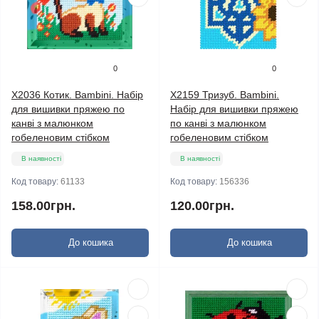
0
0
X2036 Котик. Bambini. Набір
X2159 Тризуб. Bambini.
для вишивки пряжею по
Набір для вишивки пряжею
канві з малюнком
по канві з малюнком
гобеленовим стібком
гобеленовим стібком
В наявності
В наявності
Код товару:
61133
Код товару:
156336
158.00грн.
120.00грн.
До кошика
До кошика