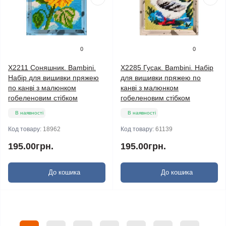
0
0
X2211 Соняшник. Bambini.
X2285 Гусак. Bambini. Набір
Набір для вишивки пряжею
для вишивки пряжею по
по канві з малюнком
канві з малюнком
гобеленовим стібком
гобеленовим стібком
В наявності
В наявності
Код товару:
18962
Код товару:
61139
195.00грн.
195.00грн.
До кошика
До кошика