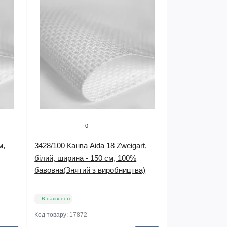
0
м,
3428/100 Канва Aida 18 Zweigart,
білий, ширина - 150 см, 100%
бавовна(Знятий з виробництва)
В наявності
Код товару:
17872