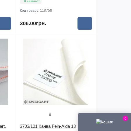
В наявності
Код товару:
118758
306.00грн.
0
0
rt,
3793/101 Канва Fein-Aida 18