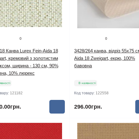
0
0
18 Канва Lurex Fein-Aida 18
3428/264 канва, відріз 55х75 с
art, кремовий з золотистим
Aida 18 Zweigart, екрю, 100%
сом, ширина - 130 см, 90%
бавовна
вна, 10% люрекс
явності
В наявності
овару:
121182
Код товару:
122558
0.00грн.
296.00грн.