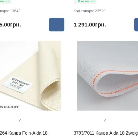
явності
В наявності
овару:
13643
Код товару:
23520
5.00грн.
1 291.00грн.
0
0
264 Канва Fein-Aida 18
3793/7011 Канва Aida 18 Zweiga