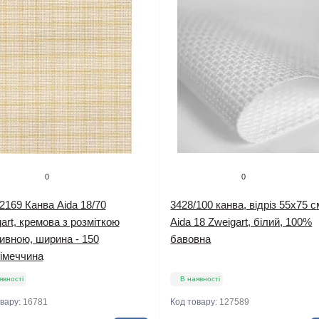
0
0
2169 Канва Aida 18/70
3428/100 канва, відріз 55х75 с
art, кремова з розміткою
Aida 18 Zweigart, білий, 100%
ивною, ширина - 150
бавовна
Німеччина
явності
В наявності
овару:
16781
Код товару:
127589