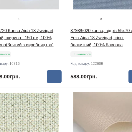
0
0
720 Канва Aida 18 Zweigart,
3793/5020 канва, відріз 55х70 
й, ширина - 150 см, 100%
Fein-Aida 18 Zweigart, сіро-
вна(Знятий з виробництва)
блакитний, 100% бавовна
явності
В наявності
овару:
16716
Код товару:
122609
8.00грн.
588.00грн.