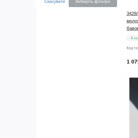
Скасувати
Виберіть фільтри
3428/
молоч
баво
В на
Код т
1 07