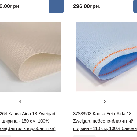
6.00грн.
296.00грн.
0
0
264 Канва Aida 18 Zweigart,
3793/503 Канва Fein-Aida 18
 ширина - 150 см, 100%
Zweigart, небесно-блакитний,
вна(Знятий з виробництва)
ширина - 110 см, 100% бавовн