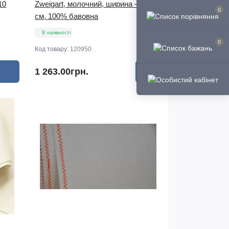
10
Zweigart, молочний, ширина - 110
0
см, 100% бавовна
В наявності
0
Код товару:
120950
1 263.00грн.