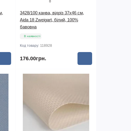
0
м,
3428/100 канва, відріз 37х46 см,
Aida 18 Zweigart, білий, 100%
бавовна
В наявності
Код товару:
118928
176.00грн.