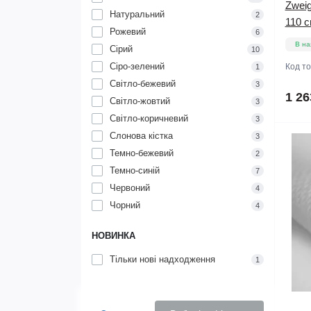
Zweig
Натуральний
2
110 
Рожевий
6
В на
Сірий
10
Сіро-зелений
Код т
1
Світло-бежевий
3
1 26
Світло-жовтий
3
Світло-коричневий
3
Слонова кістка
3
Темно-бежевий
2
Темно-синій
7
Червоний
4
Чорний
4
НОВИНКА
Тільки нові надходження
1