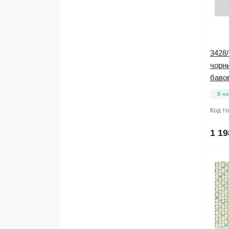
3428/
чорни
баво
В на
Код т
1 19