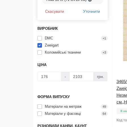
Скасувати
Уточнити
ВИРОБНИК
DMC
+1
Zweigart
Коломийські тканини
+3
ЦІНА
-
грн.
3465/
Zweig
Незм
ФОРМА ВИПУСКУ
см.,
Матеріали на метраж
49
В на
Матеріали у фасовці
64
Код т
РІЗНОВИДИ КАНВИ, КАУНТ