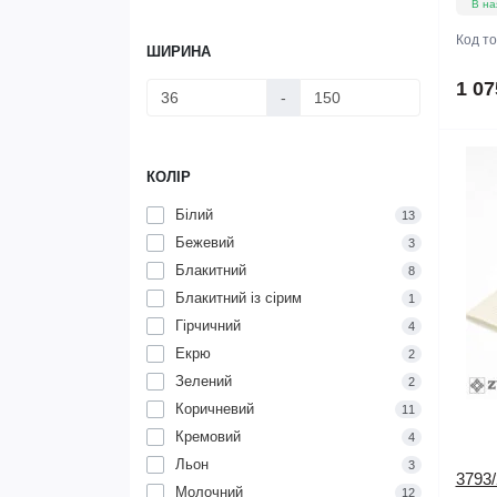
В на
Код т
ШИРИНА
1 07
-
КОЛІР
Білий
13
Бежевий
3
Блакитний
8
Блакитний із сірим
1
Гірчичний
4
Екрю
2
Зелений
2
Коричневий
11
Кремовий
4
Льон
3
3793/
Молочний
12