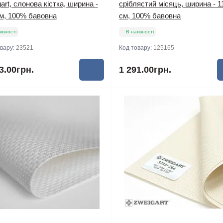
art, слонова кістка, ширина -
сріблястий місяць, ширина - 1
см, 100% бавовна
см, 100% бавовна
явності
В наявності
овару:
23521
Код товару:
125165
3.00грн.
1 291.00грн.