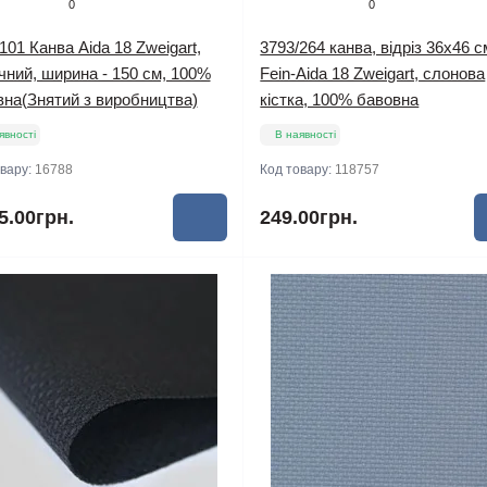
0
0
101 Канва Aida 18 Zweigart,
3793/264 канва, відріз 36x46 с
ний, ширина - 150 см, 100%
Fein-Aida 18 Zweigart, слонова
вна(Знятий з виробництва)
кістка, 100% бавовна
явності
В наявності
овару:
16788
Код товару:
118757
5.00грн.
249.00грн.