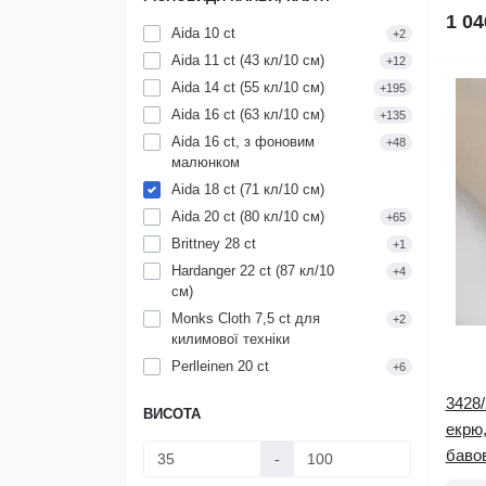
1 04
Aida 10 ct
+2
Aida 11 ct (43 кл/10 см)
+12
Aida 14 ct (55 кл/10 см)
+195
Aida 16 ct (63 кл/10 см)
+135
Aida 16 ct, з фоновим
+48
малюнком
Aida 18 ct (71 кл/10 см)
Aida 20 ct (80 кл/10 см)
+65
Brittney 28 ct
+1
Hardanger 22 ct (87 кл/10
+4
см)
Monks Cloth 7,5 ct для
+2
килимової техніки
Perlleinen 20 ct
+6
3428/
ВИСОТА
екрю,
баво
-