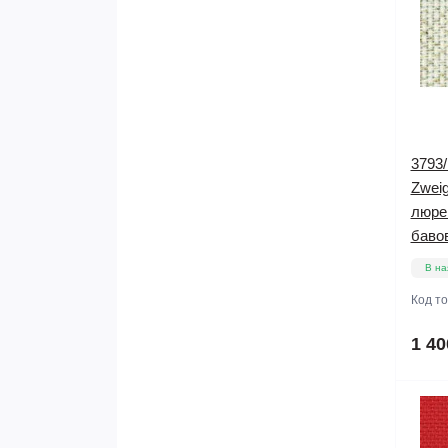
3793/
Zweig
люрек
баво
В на
Код т
1 40