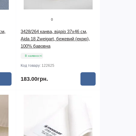
0
см,
3428/264 канва, відріз 37х46 см,
Aida 18 Zweigart, бежевий (екрю),
100% бавовна
В наявності
Код товару:
122625
183.00грн.