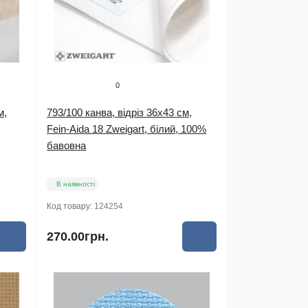
0
м,
793/100 канва, відріз 36х43 см,
Fein-Aida 18 Zweigart, білий, 100%
бавовна
В наявності
Код товару:
124254
270.00грн.