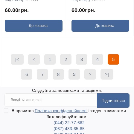
Код товару:
205899
Код товару:
205900
60.00грн.
60.00грн.
До кошика
До кошика
|<
<
1
2
3
4
5
6
7
8
9
>
>|
Слідкуйте за новинками та акціями:
Підпишіться
Я прочитав
Політика конфіденційності
і згоден з вимогами
Зателефонуйте нам:
(044) 22-77-662
(067) 483-65-85