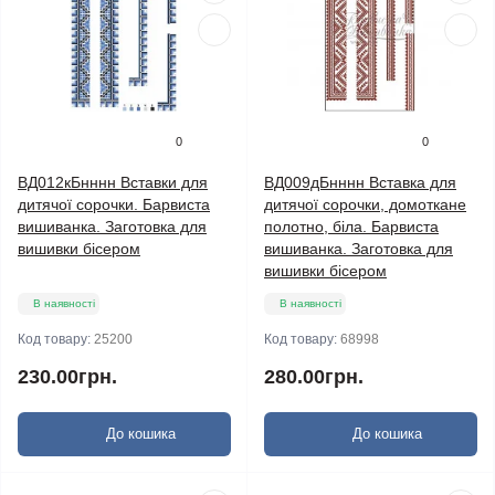
0
0
ВД012кБнннн Вставки для
ВД009дБнннн Вставка для
дитячої сорочки. Барвиста
дитячої сорочки, домоткане
вишиванка. Заготовка для
полотно, біла. Барвиста
вишивки бісером
вишиванка. Заготовка для
вишивки бісером
В наявності
В наявності
Код товару:
25200
Код товару:
68998
230.00грн.
280.00грн.
До кошика
До кошика