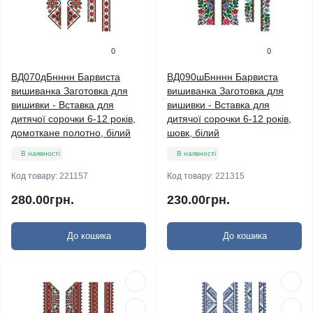
0
0
ВД070дБнннн Барвиста
ВД090шБнннн Барвиста
вишиванка Заготовка для
вишиванка Заготовка для
вишивки - Вставка для
вишивки - Вставка для
дитячої сорочки 6-12 років,
дитячої сорочки 6-12 років,
домоткане полотно, білий
шовк, білий
В наявності
В наявності
Код товару:
221157
Код товару:
221315
280.00грн.
230.00грн.
До кошика
До кошика