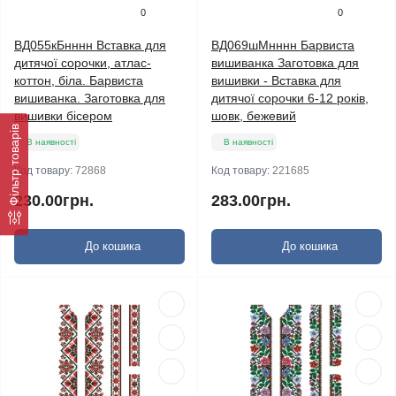
0
0
ВД055кБнннн Вставка для
ВД069шМнннн Барвиста
дитячої сорочки, атлас-
вишиванка Заготовка для
коттон, біла. Барвиста
вишивки - Вставка для
вишиванка. Заготовка для
дитячої сорочки 6-12 років,
вишивки бісером
шовк, бежевий
Фільтр товарів
В наявності
В наявності
Код товару:
72868
Код товару:
221685
230.00грн.
283.00грн.
До кошика
До кошика